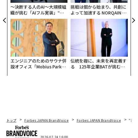
なかった2025年に顕著になった。ハリウッドで最も稼い
〜決断する人のAI〜大規模組
挑戦は個から始まり、共創に
だ俳優20人の総収入は5億9000万ドル（約938億円。1ド
織が挑む「AIフル実装」“使
よって加速する NORQAIN JA
う”企業から“動く”企業へ【N
PAN 特別座談会
ル＝159円換算）にとどまり、前年の7億3000万ドル
TTドコモビジネス×PwC】
（約1161億円）から20％減少した。2025年の年収トッ
プのアダム・サンドラーの代理人やマネージャーへの手
数料を差し引いた収入は4800万ドル（約76億円）で、8
800万ドル（約140億円）だった前年のトップの収入を大
きく下回っている。
エンジニアのためのサウナ併
伝統を礎に、未来を再定義す
設オフィス「Mobius Park」
る 125年企業BATが挑むス
がオープン──タマディック
モークレスな未来
が健康経営を徹底する理由
トップ
Forbes JAPAN BrandVoice
Forbes JAPAN BrandVoice
“泊
2026.07.24 16:00