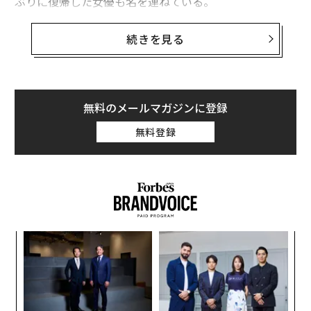
ぶりに復帰した女優も名を連ねている。
「スターの起用だけでは、商業的成功は保証さ
続きを見る
れない」と考えるスタジオ幹部
ハリウッドでは現在、エンタメ業界の再編、人工知能
（AI）の台頭、チケット販売の低迷に対する懸念に加
無料のメールマガジンに登録
え、「映画スターの未来」への不安が広がっている。ミ
ュージシャン、アスリート、ネットのクリエイターが、
無料登録
映画・テレビの俳優よりも多額の収入を得るケースが増
えている。2024年に最も高額の報酬を得た俳優のドウェ
イン・ジョンソンが主演した映画『スマッシング・マシ
ーン』、ジュリア・ロバーツの『アフター・ザ・ハン
ト』、グレン・パウエルの『ランニング・マン』が興行
的に振るわなかったことも、「スターを起用しただけで
創業
“
は、もはや商業的成功は保証されない」と考えるスタジ
シン
シ
超え
グ
オ幹部の見方を強めている。
「
─
このトレンドは、著名なスター俳優の映画が例年より少
ら