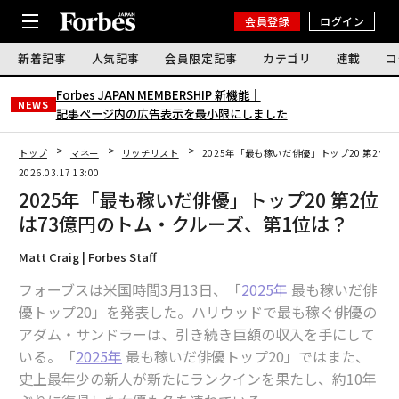
会員登録
ログイン
新着記事
人気記事
会員限定記事
カテゴリ
連載
コ
Forbes JAPAN MEMBERSHIP 新機能｜
NEWS
記事ページ内の広告表示を最小限にしました
トップ
マネー
リッチリスト
2025年「最も稼いだ俳優」トップ20 第2位
2026.03.17 13:00
2025年「最も稼いだ俳優」トップ20 第2位
は73億円のトム・クルーズ、第1位は？
Matt Craig | Forbes Staff
フォーブスは米国時間3月13日、「
2025年
最も稼いだ俳
優トップ20」を発表した。ハリウッドで最も稼ぐ俳優の
アダム・サンドラーは、引き続き巨額の収入を手にして
いる。「
2025年
最も稼いだ俳優トップ20」ではまた、
史上最年少の新人が新たにランクインを果たし、約10年