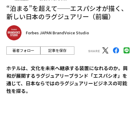
“泊まる”を超えて──エスパシオが描く、
新しい日本のラグジュアリー（前編）
Forbes JAPAN BrandVoice Studio
著者フォロー
記事を保存
ホテルは、文化を未来へ継承する装置になれるのか。興
和が展開するラグジュアリーブランド「エスパシオ」を
通じて、日本ならではのラグジュアリービジネスの可能
性を探る。
2025年10月、名古屋城の正面にひとつの“城”が誕生し
翻訳＝上田裕資
た。あの有名な金のシャチホコこそ冠してはいないが、
石組みの壁の上に、御殿風の建築が積み重ねられたさま
はまさに現代の城。長年、名古屋城を“金城”と呼び親し
2026年9月号発売中