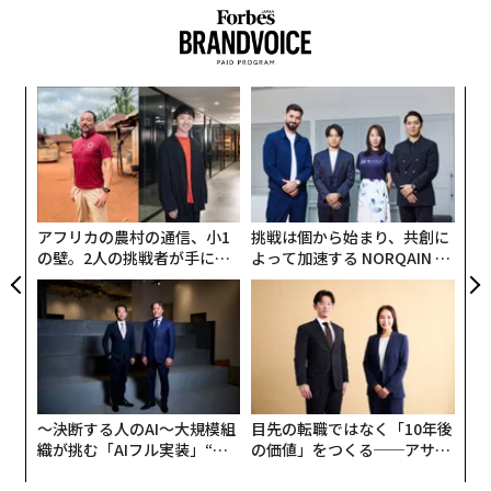
どは、少額を投資しながら不動産市場の恩恵を受ける機
する。
会を提供する。これは、貯蓄を増やしながらステップア
ップを目指す投資家にとって、取り組みやすい選択肢と
それでも、あらゆる株式を投げ売りすることが、人々が
なり得る。
パ
抱く恐れへの最適な反応でないことを示す証拠がある。
技
LPL Financial Research
によれば、過去70年間に起きた2
資金管理の基本
無
5件超の戦争・軍事衝突において、S&P 500は平均で約1
伝
防
る
9日後に4.7%〜5%下落した地点で底打ちし、約42日で
調査によれば、
Z世代の約41%
は稼いだ額以上に支出し
モ
完全回復している。
ており、23%はFOMO（取り残されることへの恐怖）を
アフリカの農村の通信、小1
挑戦は個から始まり、共創に
避けるために使い過ぎていると認めた。さらに、多くの
の壁。2人の挑戦者が手にし
よって加速する NORQAIN JA
さらに
Hartford Funds
によれば、70%のケースでS&P 50
人が「いまこの瞬間を楽しむため」により多く支出して
た「次なる武器」
PAN 特別座談会
0は武力衝突開始から1年後に上昇しており、主要な地政
いると回答している。つまり、若く投資を志す人にとっ
学ショックの翌1年の平均リターンは11%超だった。
て、資金管理の基本を理解することが重要である。
地政学的混乱期に好成績を収める投資家は、十分な流動
覚えておくべき要点は、使わなかったお金は長期的な資
性を備えた分散・ヘッジ済みのポートフォリオをすでに
産形成に使えるお金だということだ。
構築している。これにより、タイミングを誤ったパニッ
〜決断する人のAI〜大規模組
目先の転職ではなく「10年後
織が挑む「AIフル実装」“使
の価値」をつくる──アサイ
ク売りを誘発する認知バイアスへの抵抗力が強化され
意図を持って予算を組むことを学ぶのも不可欠である。
う”企業から“動く”企業へ【N
ンの長期伴走型支援とは
る。
毎月の収入と支出を把握し、必需品、貯蓄、投資にそれ