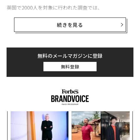
英国で2000人を対象に行われた調査では、
18〜24歳の56%
が「すでに投資が習慣になっている」こ
とが分かった。投資を妨げ得る
最大の要因
には、損失へ
続きを見る
の恐れ、伴うリスク、そしてすでに直面している日々の
金銭的プレッシャー――家賃や生活費全般の負担など――があ
る。
無料のメールマガジンに登録
20代で資産形成を始めた者として、私は小さな一歩が大
無料登録
きな成果につながることを学んだ。投資と資金管理の基
礎を学ぶことで、長期的な資産形成の土台を築き、投資
家としての成功に向けた準備を整えることができる。
投資の基本
投資の世界に初めて触れる人にとっては、
「
「株式（stocks）」「債券（bonds）」
、「複利（com
左右
T
pounding）」「分散（diversification）」など、まるで
パ
日
別の言語のように感じる専門用語が多い。こうした用語
技