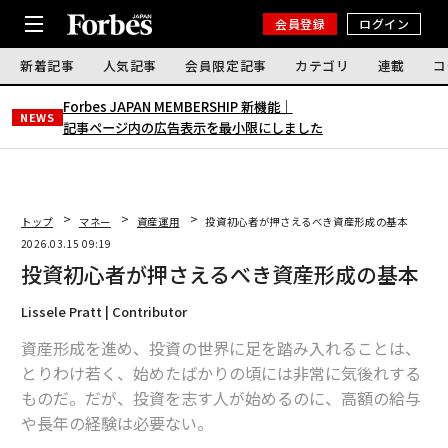
会員登録
ログイン
新着記事
人気記事
会員限定記事
カテゴリ
連載
コ
Forbes JAPAN MEMBERSHIP 新機能｜
NEWS
記事ページ内の広告表示を最小限にしました
トップ
マネー
資産運用
投資初心者が押さえるべき資産形成の基本
2026.03.15 09:19
投資初心者が押さえるべき資産形成の基本
Lissele Pratt | Contributor
資産形成を進め、投資の世界に足を踏み入れることは、
とりわけ若く、始めたばかりの頃には非常に気後れする
ものだ。だが、投資を志す人が始めるのに、高額の給与
や長年の経験は必要ない。