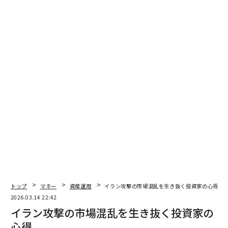
・投資コミュニティに参加する。
経験者から学ぶことの
価値は計り知れない。実体験を聞いたり、自分の考えに
対するフィードバックを得たりすることも、学び、適応
するための優れた方法である。
複利の力
投資を志す人は、複利がどのように機能するかも理解し
ておく必要がある。少額であっても、時間をかけて継続
的に投資すれば、複利の力によって
大きな金額へと成長し得る
。
このプロセスをより取り組みやすくするため、投資を自
動化する人もいる。例えば、投資プランや年金への毎月
の自動振替を設定することで、多くの投資家は意識せず
トップ
マネー
資産運用
イラン攻撃の市場混乱を生き抜く投資家の心得
にお金を積み立てている。
2026.03.14 22:42
イラン攻撃の市場混乱を生き抜く投資家の
分散投資の価値
心得