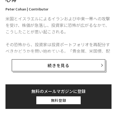
20代を通じて投資を続けるなかで私が学んだ最も重要な
教訓の1つが、
分散投資（diversification）
の価値であ
Peter Cohan | Contributor
る。これは、1つの投資タイプに依存するのではなく、
米国とイスラエルによるイランおよび中東一帯への攻撃
複数の資産に資金を分けて配分することを意味する。例
を受け、株価が急落し、投資家に恐怖が広がるなかで、
えば、株式、インデックスファンド、預貯金を組み合わ
こうしたことが思い起こされる。
せる人もいる。だが時間の経過とともに、不動産も分散
ポートフォリオの中で大きな役割を果たし得る。
その恐怖から、投資家は投資ポートフォリオを再配分す
べきかどうかを問い始めている。「貴金属、米国債、配
投資を始めたばかりの人にとって、賃貸物件は手の届か
当株、石油株、不動産の組み合わせ以外で、国内と海外
ない目標に感じられるかもしれないが、早い段階で理解
のバランスも含め、どうやってポートフォリオを守るの
続きを見る
しておく価値はある。
不動産投資にはリスク
があり、リ
か？」と、引退した友人が今週、私にメールで尋ねてき
ターンが保証されるわけではないものの、不動産には長
た。
期的な資本成長の可能性があり、より変動の大きい投資
を補完する安定感をもたらし得る。
確かに、投資家が懸念する材料は多い。イランをめぐる
無料のメールマガジンに登録
地政学的緊張は、石油供給見通し、エネルギー価格の変
住宅を一括で購入せずに不動産へのエクスポージャーを
無料登録
動（ガソリン価格は
直近1週間で9%上昇
）、防衛および
得る方法もある。不動産ファンド、
サイバーセキュリティ支出、同地域における保険料と輸
REIT（不動産投資信託）
、あるいは共同所有スキームな
送コスト、そして世界全体のリスクセンチメントに影響