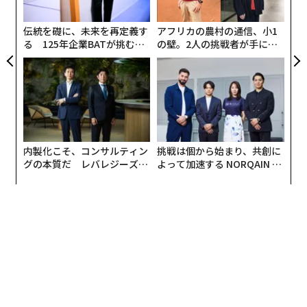
無
をはじめとする言葉の意味を理解する時間を取ることは
防
不可欠である。投資家が数週間や数カ月ではなく、数
伝統を礎に、未来を再定義す
アフリカの農村の通信、小1
年、数十年先を見据えて将来を考えられるようになるた
る 125年企業BATが挑むス
の壁。2人の挑戦者が手にし
モークレスな未来
た「次なる武器」
めだ。この視点の転換だけでも、いま下す意思決定のあ
り方は変わり得る。
投資について学び、自信をつける方法は多くある。
・読書やリスニングで投資を学ぶ。
信頼できる著者の本
内製化こそ、コンサルティン
挑戦は個から始まり、共創に
や金融サイトは、良い出発点となる。読むより聴くほう
グの本質だ レバレジーズが
よって加速する NORQAIN JA
実践する、次世代ファームの
PAN 特別座談会
が好みなら、専門家によるポッドキャストやYouTubeチ
全貌
ャンネルも有効な選択肢だ。
・オンライン講座を受講する。
基礎をわかりやすく解説
した初心者向け講座は数多くある。無料のものも有料の
ものもあるが、いずれにせよ、初心者投資家が何カ月も
の混乱や失敗を避ける助けになる。