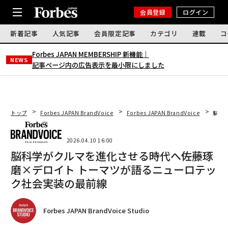
会員登録
ログイン
新着記事
人気記事
会員限定記事
カテゴリ
連載
コ
Forbes JAPAN MEMBERSHIP 新機能｜
NEWS
記事ページ内の広告表示を最小限にしました
トップ
Forbes JAPAN BrandVoice
Forbes JAPAN BrandVoice
脳科
2026.04.10 16:00
脳科学がクルマを進化させる時代へ――佐藤琢
磨×デロイト トーマツが語るニューロテッ
ク社会実装の最前線
Forbes JAPAN BrandVoice Studio