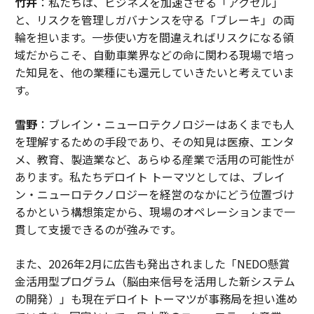
竹井
：私たちは、ビジネスを加速させる「アクセル」
と、リスクを管理しガバナンスを守る「ブレーキ」の両
輪を担います。一歩使い方を間違えればリスクになる領
域だからこそ、自動車業界などの命に関わる現場で培っ
た知見を、他の業種にも還元していきたいと考えていま
す。
雪野
：ブレイン・ニューロテクノロジーはあくまでも人
を理解するための手段であり、その知見は医療、エンタ
メ、教育、製造業など、あらゆる産業で活用の可能性が
あります。私たちデロイト トーマツとしては、ブレイ
ン・ニューロテクノロジーを経営のなかにどう位置づけ
るかという構想策定から、現場のオペレーションまで一
貫して支援できるのが強みです。
また、2026年2月に広告も発出されました「NEDO懸賞
金活用型プログラム（脳由来信号を活用した新システム
の開発）」も現在デロイト トーマツが事務局を担い進め