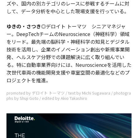
ズや、国内の別カテゴリのレースに参戦するチームに対
して、データ分析を中心とした現場支援を行っている。
ゆきの・さつき
◎デロイト トーマツ シニアマネジャ
ー。DeepTechチームのNeuroscience（神経科学）領域
をリード。最先端の脳科学・神経科学の知見とデジタル
技術を活用し、企業のイノベーション創出や新規事業開
発、ヘルスケア分野での課題解決に広く取り組んでい
る。特に自動車業界向けには、Neuroscienceを活用した
次世代車両の機能開発支援や車室空間の最適化などのプ
ロジェクトを推進。
promoted by デロイト トーマツ / text by Michi Sugawara / photogra
phs by Shuji Goto / edited by Akio Takashiro