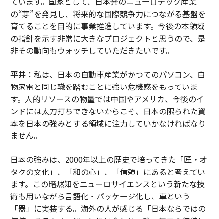
ています。国家として、日本発のニューロテック産業
の“芽”を発見し、将来的な国際競争力につながる基盤を
育てることを目的に事業推進しています。今後の本領域
の指針を示す非常に大きなプロジェクトと思うので、是
非その動向もウォッチしていただきたいです。
平井
：私は、日本の自動車産業がかつてのパソコン、白
物家電と同じ轍を踏むことに強い危機感をもっていま
す。人的リソースの物量では中国やアメリカ、今後のイ
ンドには太刀打ちできないからこそ、日本の限られた資
本を日本の強みとする領域に注力していかなければなり
ません。
日本の強みは、2000年以上の歴史で培ってきた「匠・オ
タクの文化」、「和の心」、「信頼」にあると考えてい
ます。この暗黙知をニューロサイエンスという新たな技
術も用いながら言語化・パッケージ化し、車という
「器」に実装する。海外の人が感じる「日本ならではの