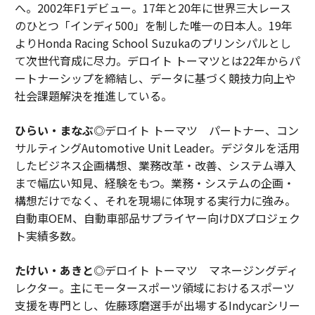
へ。2002年F1デビュー。17年と20年に世界三大レース
のひとつ「インディ500」を制した唯一の日本人。19年
よりHonda Racing School Suzukaのプリンシパルとし
て次世代育成に尽力。デロイト トーマツとは22年からパ
ートナーシップを締結し、データに基づく競技力向上や
社会課題解決を推進している。
ひらい・まなぶ
◎デロイト トーマツ パートナー、コン
サルティングAutomotive Unit Leader。デジタルを活用
したビジネス企画構想、業務改革・改善、システム導入
まで幅広い知見、経験をもつ。業務・システムの企画・
構想だけでなく、それを現場に体現する実行力に強み。
自動車OEM、自動車部品サプライヤー向けDXプロジェク
ト実績多数。
たけい・あきと
◎デロイト トーマツ マネージングディ
レクター。主にモータースポーツ領域におけるスポーツ
支援を専門とし、佐藤琢磨選手が出場するIndycarシリー