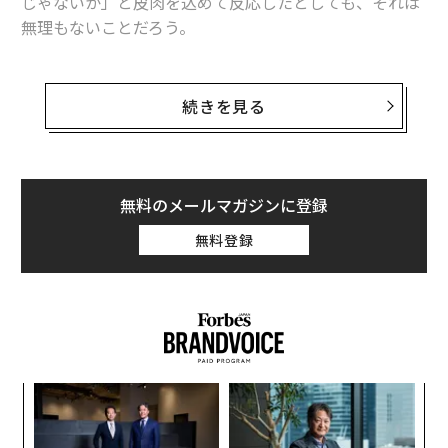
じゃないか」と皮肉を込めて反応したとしても、それは
無理もないことだろう。
この決定は、書店、ショッピングモールのキオスク、ア
パレルなど、大衆向けの実店舗小売領域でプレーヤーに
続きを見る
なろうとしたこのeコマースの巨人による、数十年にわ
たる実験の終わりを示しているようだ。
アマゾンは現在もテキサス州オースティンに本拠を置く
無料のメールマガジンに登録
ホールフーズを所有している。約550店舗を展開する高
無料登録
級食品マーケットチェーンで、食品・飲料業界コンサル
タントネットワークの
GourmetPro
によると、売上高で
は米国の主要食料品チェーン29社中28位にランクされて
いる。
「
3
C
〈7