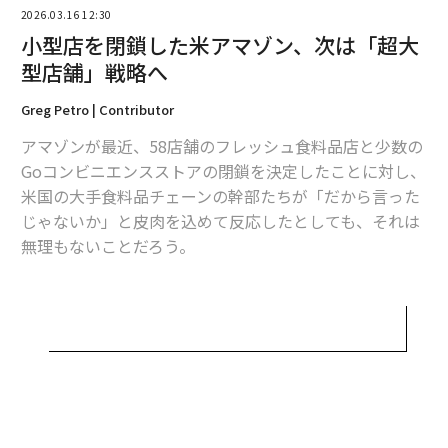
2026.03.16 12:30
小型店を閉鎖した米アマゾン、次は「超大
型店舗」戦略へ
2026年9月号発売中
Greg Petro | Contributor
アマゾンが最近、58店舗のフレッシュ食料品店と少数の
Goコンビニエンスストアの閉鎖を決定したことに対し、
最新号の購入はこちらから
米国の大手食料品チェーンの幹部たちが「だから言った
じゃないか」と皮肉を込めて反応したとしても、それは
メンバーシップに登録する
無理もないことだろう。
この決定は、書店、ショッピングモールのキオスク、ア
パレルなど、大衆向けの実店舗小売領域でプレーヤーに
なろうとしたこのeコマースの巨人による、数十年にわ
関連記事
たる実験の終わりを示しているようだ。
Amazonの成長を牽引するTikTok Shop、その驚異の相乗効果
アマゾンは現在もテキサス州オースティンに本拠を置く
ホールフーズを所有している。約550店舗を展開する高
アマゾンで50万人超にEQを広めた専門家が明かす、組織文化への定着戦略