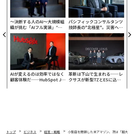
る
ャ
ト
リア
〜決断する人のAI〜大規模組
パシフィックコンサルタンツ
UM
織が挑む「AIフル実装」“使
技師長の"北極星"。災害への
う”企業から“動く”企業へ【N
無力感を乗り越え見つけた、
TTドコモビジネス×PwC】
防災一筋20年の答え
AIが変えるのは効率ではなく
革新は下山で生まれる──レ
顧客体験だ──HubSpot Ja
クサスが新型TZとESに込め
panが語る「Grow Better」
た「DISCOVER」の哲学
な組織のつくり方
トップ
ビジネス
経営・戦略
小型店を閉鎖した米アマゾン、次は「超大型