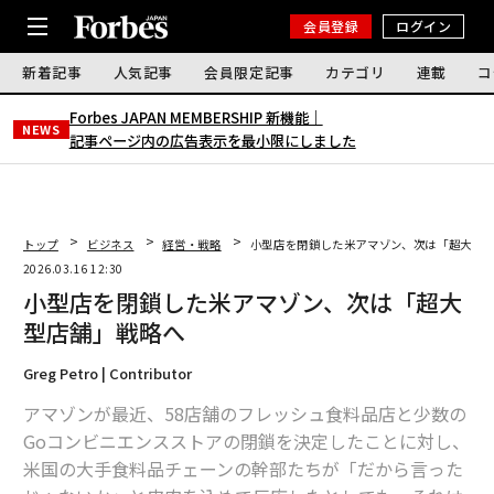
会員登録
ログイン
新着記事
人気記事
会員限定記事
カテゴリ
連載
コ
Forbes JAPAN MEMBERSHIP 新機能｜
NEWS
記事ページ内の広告表示を最小限にしました
トップ
ビジネス
経営・戦略
小型店を閉鎖した米アマゾン、次は「超大型
2026.03.16 12:30
小型店を閉鎖した米アマゾン、次は「超大
型店舗」戦略へ
Greg Petro | Contributor
アマゾンが最近、58店舗のフレッシュ食料品店と少数の
Goコンビニエンスストアの閉鎖を決定したことに対し、
米国の大手食料品チェーンの幹部たちが「だから言った