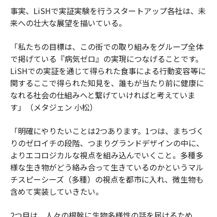
事実、LiSHで実証実験を行うスタートアップ各社は、未
来への壮大な展望を描いている。
「私たちの目標は、この街での取り組みをグループ全体
で掲げている『病気ゼロ』の実現につなげることです。
LiSHでの実証を通じて得られた食事による行動変容等に
関するここで得られた知見を、誰もが当たり前に健康に
なれる社会の仕組みへと繋げていければと考えていま
す」（メタジェン 小松）
「明確にやりたいことは2つあります。1つは、まちづく
りのゼロイチの段階、つまりグランドデザインの中に、
よりエコロジカルな視点を組み込んでいくこと。多種多
様な生き物がどう絡み合って生きているのかというマル
チスピーシーズ（多種）の視点を都市に入れ、微生物も
含めて実装していきたい。
2つ目は、人々の根幹に生物多様性の話を届けるため