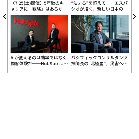
〈7.25(土)開催〉5年後のキ
“泊まる”を超えて──エスパ
ャリアに「戦略」はあるか。
シオが描く、新しい日本のラ
トップエグゼクティブのキャ
グジュアリー（前編）
リアに触れる1日│CAREER S
UMMIT 2026
AIが変えるのは効率ではなく
パシフィックコンサルタンツ
顧客体験だ──HubSpot Ja
技師長の"北極星"。災害への
panが語る「Grow Better」
無力感を乗り越え見つけた、
な組織のつくり方
防災一筋20年の答え