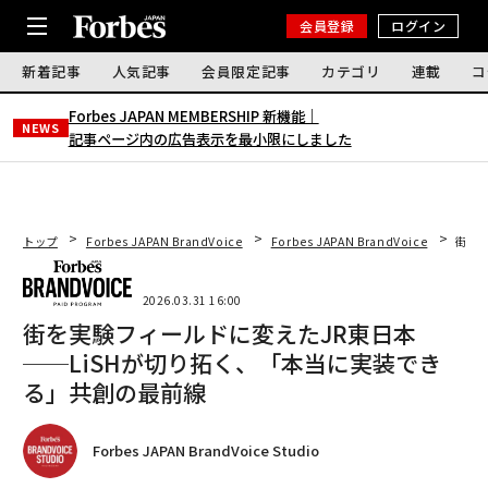
会員登録
ログイン
新着記事
人気記事
会員限定記事
カテゴリ
連載
コ
Forbes JAPAN MEMBERSHIP 新機能｜
NEWS
記事ページ内の広告表示を最小限にしました
トップ
Forbes JAPAN BrandVoice
Forbes JAPAN BrandVoice
街を
2026.03.31 16:00
街を実験フィールドに変えたJR東日本
──LiSHが切り拓く、「本当に実装でき
る」共創の最前線
Forbes JAPAN BrandVoice Studio