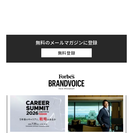
#fukashiginocarte
#drakeai
#kanyeai
#kendrickai
#katarenainemurenaitoroimerai
#anime
♬ original sound - jered
また、先月は@ghostwriter と名乗る匿名のクリエイタ
無料のメールマガジンに登録
ーが、ドレイクとザ・ウィークエンドを声をフィーチャ
ーしたオリジナル曲『Heart on my Sleeve』をAIで作成
無料登録
し、SpotifyやApple Musicなどのプラットフォームで一
時的に入手可能になったが、これらのアーティストの楽
曲を管理するユニバーサルミュージックグループ （UM
G）からの訴えによって削除された。
るか
挑
、く
よっ
PA
目
の
ン