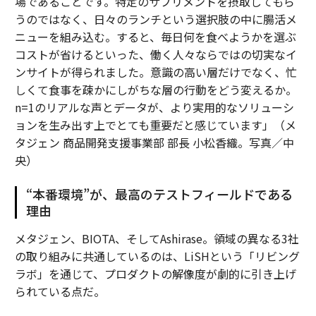
場であることです。特定のサプリメントを摂取してもら
うのではなく、日々のランチという選択肢の中に腸活メ
ニューを組み込む。すると、毎日何を食べようかを選ぶ
コストが省けるといった、働く人々ならではの切実なイ
ンサイトが得られました。意識の高い層だけでなく、忙
しくて食事を疎かにしがちな層の行動をどう変えるか。
n=1のリアルな声とデータが、より実用的なソリューシ
ョンを生み出す上でとても重要だと感じています」（メ
タジェン 商品開発支援事業部 部長 小松香織。写真／中
央）
“本番環境”が、最高のテストフィールドである
理由
メタジェン、BIOTA、そしてAshirase。領域の異なる3社
の取り組みに共通しているのは、LiSHという「リビング
ラボ」を通じて、プロダクトの解像度が劇的に引き上げ
られている点だ。