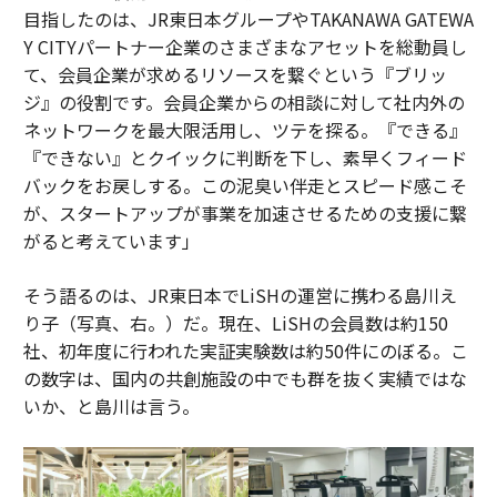
目指したのは、JR東日本グループやTAKANAWA GATEWA
Y CITYパートナー企業のさまざまなアセットを総動員し
て、会員企業が求めるリソースを繋ぐという『ブリッ
ジ』の役割です。会員企業からの相談に対して社内外の
ネットワークを最大限活用し、ツテを探る。『できる』
『できない』とクイックに判断を下し、素早くフィード
バックをお戻しする。この泥臭い伴走とスピード感こそ
が、スタートアップが事業を加速させるための支援に繋
がると考えています」
そう語るのは、JR東日本でLiSHの運営に携わる島川え
り子（写真、右。）だ。現在、LiSHの会員数は約150
社、初年度に行われた実証実験数は約50件にのぼる。こ
の数字は、国内の共創施設の中でも群を抜く実績ではな
いか、と島川は言う。