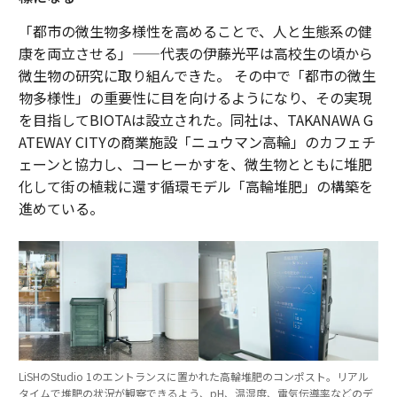
「都市の微生物多様性を高めることで、人と生態系の健
康を両立させる」——代表の伊藤光平は高校生の頃から
微生物の研究に取り組んできた。 その中で「都市の微生
物多様性」の重要性に目を向けるようになり、その実現
を目指してBIOTAは設立された。同社は、TAKANAWA G
ATEWAY CITYの商業施設「ニュウマン高輪」のカフェチ
ェーンと協力し、コーヒーかすを、微生物とともに堆肥
化して街の植栽に還す循環モデル「高輪堆肥」の構築を
進めている。
LiSHのStudio 1のエントランスに置かれた高輪堆肥のコンポスト。リアル
タイムで堆肥の状況が観察できるよう、pH、温湿度、電気伝導率などのデ