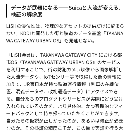
データが武器になる——Suicaと人流が変える、
検証の解像度
LiSHの優位性は、物理的なアセットの提供だけに留まら
ない。KDDIと開発した街と鉄道のデータ基盤「TAKANA
WA GATEWAY URBAN OS」も見逃せない。
「LiSH会員は、TAKANAWA GATEWAY CITY における都
市OS『TAKANAWA GATEWAY URBAN OS』のサービス
を利用することで、街の防犯カメラ映像から画像解析し
た人流データや、IoTセンサー等で取得した街の情報に
加えて、JR東日本が持つ鉄道運行情報（列車の在線位
置、混雑データや、改札通過データ）にアクセスでき
る。自分たちのプロダクトやサービスが実際にどう受け
入れられているのかを、より具体的、かつ客観的なフィ
ードバックとして持ち帰っていただくことができます。
自分たちの仮説が正しかったのか、あるいは修正が必要
なのか。その検証の精度こそが、この街で実証を行う大