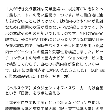
「人が行き交う複雑な商業施設は、視覚障がい者にとっ
て最もハードルの高い空間の一つです。単に目的地に辿
り着けないことだけではなく、建物内の音や匂いが複雑
なために周囲の状況が掴めない不安が起こりやすく、外
出の意欲そのものを削いでしまうのです。今回の実証実
験では、AKOMEYA TOKYOといったリアルな店舗や什器
が並ぶ施設内で、振動デバイスとテレビ電話を用いた屋
内ナビゲーションの精度と受容性を検証しました。ピッ
チコンテストの時点で屋内ナビゲーションのサービス化
は検討しておらず、自社の事業内容が変化していく中
で、LiSHには臨機応変に対応いただきました」（Ashiras
e 代表取締役CEO 千野歩。写真／左）
【ヘルスケア】メタジェン：オフィスワーカー向け食堂
という「日常」をラボに変える
「病気ゼロを実現する」という壮大なビジョンを掲げ、
慶應義塾大学と東京工業大学（現・東京科学大学）の研