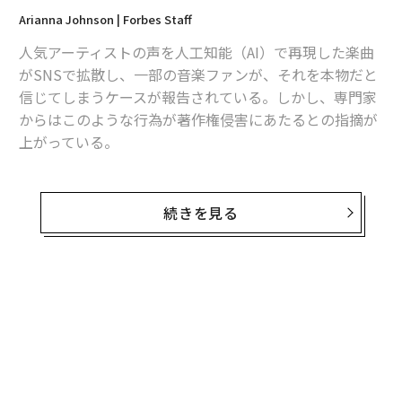
Arianna Johnson | Forbes Staff
人気アーティストの声を人工知能（AI）で再現した楽曲
がSNSで拡散し、一部の音楽ファンが、それを本物だと
信じてしまうケースが報告されている。しかし、専門家
からはこのような行為が著作権侵害にあたるとの指摘が
上がっている。
AIで再現したドレイクとケンドリック・ラマー、カニ
エ・ウェストの3人の声が人気アニメの主題歌『不可思
続きを見る
議のカルテ』を歌うTikTokの動画は、250万件以上のい
いねを集めており、コメント欄には「これが世間で語ら
れないAIの利点だ」と書き込まれている。
@jeredsucks
drake, kendrick, and ye sing fukashi
gi no carte,, should i finish the whole song ?
#drake
#kendricklamar
#kanyewest
#ai
#aivoice