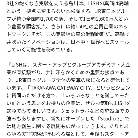
3社の飽くなき実験を支える島川は、LiSHの真価は高輪
という一拠点に留まらないと強調する。JR東日本グルー
プが持つ全国約1,700の駅、そして1日約1,600万人とい
う豊富な顧客接点、さらには約150社の会員企業のネッ
トワークこそが、この実験場の真の射程距離だ。高輪で
芽吹いたイノベーションは、日本中・世界へとスケール
していく可能性を秘めている。
「LiSHは、スタートアップとグループアカデミア・大企
業が直接繋がり、共に汗をかくための重要な接点であ
り、JR東日本グループ全体の変革の核になると確信して
います。『TAKANAWA GATEWAY CITY』というビジョン
に賛同いただける方で、『いろいろなことを試してみた
い』という思いをお持ちの企業は、ぜひお気軽にLiSHを
訪ねてみてほしいです。ウェットラボなどの施設面での
強みもありますし、新たにオープンした『Studio 3』で
は地方創生に関する展開も広がっていきます。ありとあ
らゆる実証実験が行われる場として、今後もスタートア