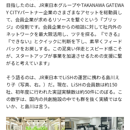
目指したのは、JR東日本グループやTAKANAWA GATEWA
Y CITYパートナー企業のさまざまなアセットを総動員し
て、会員企業が求めるリソースを繋ぐという『ブリッ
ジ』の役割です。会員企業からの相談に対して社内外の
ネットワークを最大限活用し、ツテを探る。『できる』
『できない』とクイックに判断を下し、素早くフィード
バックをお戻しする。この泥臭い伴走とスピード感こそ
が、スタートアップが事業を加速させるための支援に繋
がると考えています」
そう語るのは、JR東日本でLiSHの運営に携わる島川え
り子（写真、右。）だ。現在、LiSHの会員数は約150
社、初年度に行われた実証実験数は約50件にのぼる。こ
の数字は、国内の共創施設の中でも群を抜く実績ではな
いか、と島川は言う。