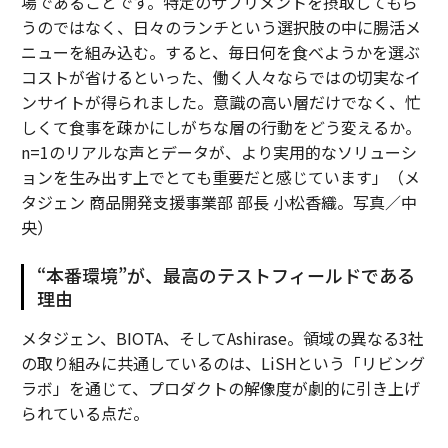
場であることです。特定のサプリメントを摂取してもら
うのではなく、日々のランチという選択肢の中に腸活メ
ニューを組み込む。すると、毎日何を食べようかを選ぶ
コストが省けるといった、働く人々ならではの切実なイ
ンサイトが得られました。意識の高い層だけでなく、忙
しくて食事を疎かにしがちな層の行動をどう変えるか。
n=1のリアルな声とデータが、より実用的なソリューシ
ョンを生み出す上でとても重要だと感じています」（メ
タジェン 商品開発支援事業部 部長 小松香織。写真／中
央）
“本番環境”が、最高のテストフィールドである
理由
メタジェン、BIOTA、そしてAshirase。領域の異なる3社
の取り組みに共通しているのは、LiSHという「リビング
ラボ」を通じて、プロダクトの解像度が劇的に引き上げ
られている点だ。