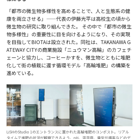
「都市の微生物多様性を高めることで、人と生態系の健
康を両立させる」——代表の伊藤光平は高校生の頃から
微生物の研究に取り組んできた。 その中で「都市の微生
物多様性」の重要性に目を向けるようになり、その実現
を目指してBIOTAは設立された。同社は、TAKANAWA G
ATEWAY CITYの商業施設「ニュウマン高輪」のカフェチ
ェーンと協力し、コーヒーかすを、微生物とともに堆肥
化して街の植栽に還す循環モデル「高輪堆肥」の構築を
進めている。
LiSHのStudio 1のエントランスに置かれた高輪堆肥のコンポスト。リアル
タイムで堆肥の状況が観察できるよう、pH、温湿度、電気伝導率などのデ