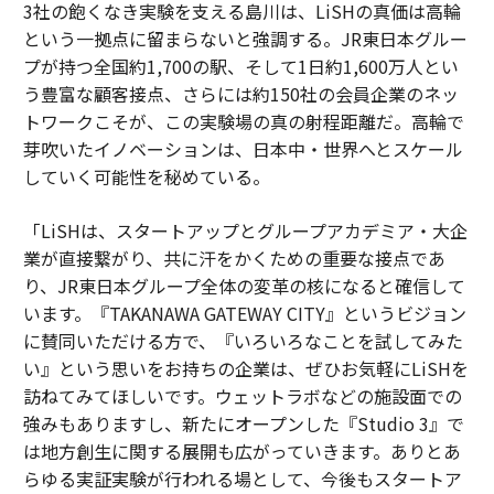
3社の飽くなき実験を支える島川は、LiSHの真価は高輪
という一拠点に留まらないと強調する。JR東日本グルー
プが持つ全国約1,700の駅、そして1日約1,600万人とい
う豊富な顧客接点、さらには約150社の会員企業のネッ
トワークこそが、この実験場の真の射程距離だ。高輪で
芽吹いたイノベーションは、日本中・世界へとスケール
していく可能性を秘めている。
「LiSHは、スタートアップとグループアカデミア・大企
業が直接繋がり、共に汗をかくための重要な接点であ
り、JR東日本グループ全体の変革の核になると確信して
います。『TAKANAWA GATEWAY CITY』というビジョン
に賛同いただける方で、『いろいろなことを試してみた
い』という思いをお持ちの企業は、ぜひお気軽にLiSHを
訪ねてみてほしいです。ウェットラボなどの施設面での
強みもありますし、新たにオープンした『Studio 3』で
は地方創生に関する展開も広がっていきます。ありとあ
らゆる実証実験が行われる場として、今後もスタートア