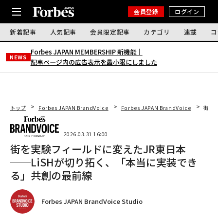
会員登録
ログイン
新着記事
人気記事
会員限定記事
カテゴリ
連載
コ
Forbes JAPAN MEMBERSHIP 新機能｜
NEWS
記事ページ内の広告表示を最小限にしました
トップ
Forbes JAPAN BrandVoice
Forbes JAPAN BrandVoice
街を
2026.03.31 16:00
街を実験フィールドに変えたJR東日本
──LiSHが切り拓く、「本当に実装でき
る」共創の最前線
Forbes JAPAN BrandVoice Studio