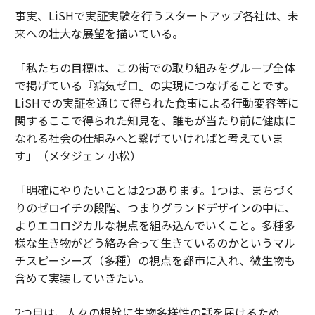
事実、LiSHで実証実験を行うスタートアップ各社は、未
来への壮大な展望を描いている。
「私たちの目標は、この街での取り組みをグループ全体
で掲げている『病気ゼロ』の実現につなげることです。
LiSHでの実証を通じて得られた食事による行動変容等に
関するここで得られた知見を、誰もが当たり前に健康に
なれる社会の仕組みへと繋げていければと考えていま
す」（メタジェン 小松）
「明確にやりたいことは2つあります。1つは、まちづく
りのゼロイチの段階、つまりグランドデザインの中に、
よりエコロジカルな視点を組み込んでいくこと。多種多
様な生き物がどう絡み合って生きているのかというマル
チスピーシーズ（多種）の視点を都市に入れ、微生物も
含めて実装していきたい。
2つ目は、人々の根幹に生物多様性の話を届けるため