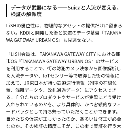
データが武器になる——Suicaと人流が変える、
検証の解像度
LiSHの優位性は、物理的なアセットの提供だけに留まら
ない。KDDIと開発した街と鉄道のデータ基盤「TAKANA
WA GATEWAY URBAN OS」も見逃せない。
「LiSH会員は、TAKANAWA GATEWAY CITY における都
市OS『TAKANAWA GATEWAY URBAN OS』のサービス
を利用することで、街の防犯カメラ映像から画像解析し
た人流データや、IoTセンサー等で取得した街の情報に
加えて、JR東日本が持つ鉄道運行情報（列車の在線位
置、混雑データや、改札通過データ）にアクセスでき
る。自分たちのプロダクトやサービスが実際にどう受け
入れられているのかを、より具体的、かつ客観的なフィ
ードバックとして持ち帰っていただくことができます。
自分たちの仮説が正しかったのか、あるいは修正が必要
なのか。その検証の精度こそが、この街で実証を行う大