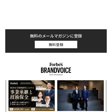
ポーザー率いるアナリストチームはアンダーアーマーの
業績予想を引き下げたが、投資判断の“買い”の格付けと
60ドル（約6,266円）の目標株価は維持。全体として今
後を楽観視する姿勢は変えておらず、次のように述べて
いる。
無料のメールマガジンに登録
無料登録
伝
る
モ
パ
技
無
防