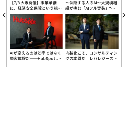
【7/8 大阪開催】事業承継
〜決断する人のAI〜大規模組
に、経済安全保障という視点
織が挑む「AIフル実装」“使
が加わるとき──経営者が問
う”企業から“動く”企業へ【N
われる新たな判断軸
TTドコモビジネス×PwC】
AIが変えるのは効率ではなく
内製化こそ、コンサルティン
顧客体験だ──HubSpot Ja
グの本質だ レバレジーズが
panが語る「Grow Better」
実践する、次世代ファームの
な組織のつくり方
全貌
編集＝森 美歩
2026年9月号発売中