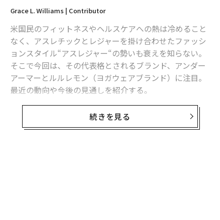
Grace L. Williams | Contributor
米国民のフィットネスやヘルスケアへの熱は冷めること
なく、アスレチックとレジャーを掛け合わせたファッシ
ョンスタイル“アスレジャー“の勢いも衰えを知らない。
そこで今回は、その代表格とされるブランド、アンダー
アーマーとルルレモン（ヨガウェアブランド）に注目。
最近の動向や今後の見通しを紹介する。
アンダーアーマーは5月31日、スポーツ用品大手
続きを見る
スポーツオーソリティの清算
を前に、通年の業績見通し
を下方修正すると発表した。この発表を受けて同社の株
価は急落し、この6か月で8％近く下落している。だがそ
の一方で、同社はNBAのプレーオフやステファン・カリ
ー選手がプロデュースしたバスケットシューズのおかげ
で注目を集めている。
一連の報道を受け、証券会社スターン・アギーのサム・