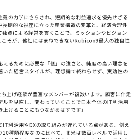
主義の力学にさらされ、短期的な利益追求を優先せざる
中長期的な視座に立った産業構造の変革と、経済合理性
て独資による経営を貫くことで、ミッションやビジョン
こそが、他社にはまねできないRubicon9最大の独自性
応えるために必要な「個」の強さと、純度の高い理念を
着いた経営スタイルが、理想論で終わらせず、実効性の
業の立ち上げ経験が豊富なメンバーが複数います。顧客に伴走
デルを見直し、変わっていくことで日本全体のIT利活用
き上げることにもつながるはずです」
IT利活用やDXの取り組みが遅れている点がある。例え
たり10種類程度なのに比べて、北米は数百レベルで活用し