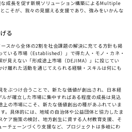
成長を促す新規ソリューション構築によるMultiple
することこそが、我々の見据える支援であり、強みをいかんな
遂げる
リソースから全体の2割を社会課題の解決に充てる方針も掲
いる市場（Established）」で得た人・モノ・カネ・
が見えない「形成途上市場（DEJIMA）」に投じてい
かけ離れた活動を通じてえられる経験・スキルは何にも
見をぶつけ合うことで、新たな価値が創出され、日本経
デルが確立した市場に集中すればある程度の成長は見込
途上の市場にこそ、新たな価値創出の種があふれていま
います。具体的には、地域の自治体や公益団体と協力したま
スケア施策の検討、地方創生に資する人材教育支援、そ
バリューチェーンづくり支援など、プロジェクトは多岐にわ