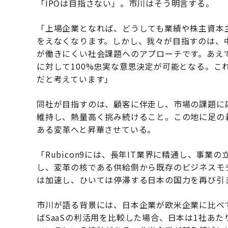
「IPOは目指さない」。市川はそう明言する。
「上場企業となれば、どうしても業績や株主資本
をえなくなります。しかし、我々が目指すのは、
が働きにくい社会課題へのアプローチです。あえ
に対して100%忠実な意思決定が可能となる。これ
だと考えています」
同社が目指すのは、顧客に伴走し、市場の課題に
維持し、熱量高く挑み続けること。この地に足の
ある変革へと昇華させている。
「Rubicon9には、長年IT業界に精通し、事
し、変革の核である供給側から既存のビジネスモ
は加速し、ひいては停滞する日本の国力を再び引
市川が語る背景には、日本企業が欧米企業に比べて
ばSaaSの利活用を比較した場合、日本は1社あ