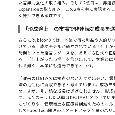
た営業力強化の取り組み。そして2点目は、非連続な
Expansionの取り組み。この2点を共に実現
く発揮できる領域です」
「形成途上」の市場で非連続な成長を
さらにRubicon9では、本業で得た利益や人的
げている。成功モデルが確立されている「仕上がって
時間といった経営リソースを、あえて方程式や正解
る。「仕上がった市場」を飛び出して、本業とは
代え難く、本業にも還元できるという。
「従来の仕組みでは接点のない人々が出会い、意
済の活性化に貢献できると考えています。成功モ
めますが、非連続な成長は遂げられません。形成
す。我々のそうした活動はDEJIMAと名づけて
ちづくりや、健康増進＆医療費削減のためのヘル
してFoodTech関連のスタートアップ企業の