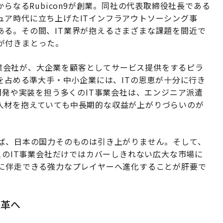
からなるRubicon9が創業。同社の代表取締役社長である
ュア時代に立ち上げたITインフラアウトソーシング事
ある。その間、IT業界が抱えるさまざまな課題を間近で
が付きまとった。
T事業会社が、大企業を顧客としてサービス提供をするピラ
%を占める準大手・中小企業には、ITの恩恵が十分に行き
て開発や実装を担う多くのIT事業会社は、エンジニア派遣
人材を抱えていても中長期的な収益が上がりづらいのが
れば、日本の国力そのものは引き上がりません。そして、
r1のIT事業会社だけではカバーしきれない広大な市場に
決に伴走できる強力なプレイヤーへ進化することが肝要で
変革へ