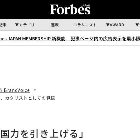
記事
カテゴリ
連載
コラムニスト
AWARD
rbes JAPAN MEMBERSHIP 新機能｜
記事ページ内の広告表示を最小
N BrandVoice
n9、カタリストとしての覚悟
、国力を引き上げる」