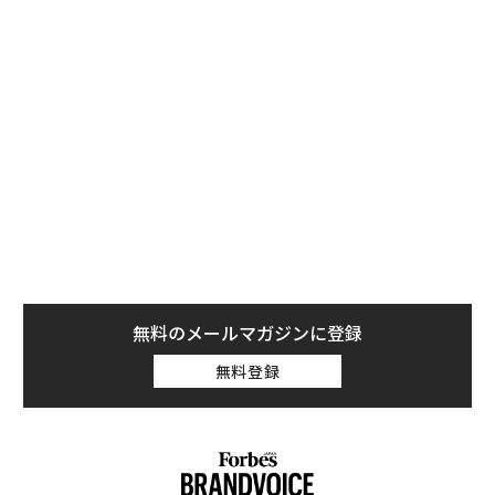
騒動の発端は、俳優のアンソニー・ラップが14歳の頃に
スペイシー（当時26歳）から性的な関係をもちかけられ
たと告発したことだ。スペイシーは謝罪すると同時にゲ
イであることをカミングアウトし、話をすり替えようと
しているとの批判も浴びた。その後、同様の被害に遭っ
たとの告発が相次ぎ、ネットフリックスは「ハウス・オ
ブ・カード」の今後に関して、シーズン6が最後になる
とアナウンスした。
無料のメールマガジンに登録
無料登録