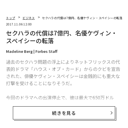
トップ
ビジネス
セクハラの代償は7億円、名優ケヴィン・スペイシーの転落
2017.11.06 12:00
セクハラの代償は7億円、名優ケヴィン・
スペイシーの転落
Madeline Berg | Forbes Staff
過去のセクハラ問題の浮上によりネットフリックスの代
表的ドラマ「ハウス・オブ・カード」からのクビを宣告
された、俳優ケヴィン・スペイシーは金銭的にも重大な
打撃を受けることになりそうだ。
今回のドラマへの出演停止で、彼は最大で650万ドル
（約7億4000万円）の出演料を失うことになる。
フォーブスの「最も稼ぐTV俳優」ランキング
の常連であ
続きを見る
るスペイシーは昨年、1200万ドル（約14億円）を稼いで
いた。