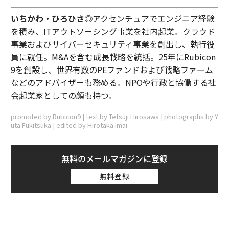
いちかわ・ひろひさ◎
アクセンチュアでエンジニア経験
を積み、ITアウトソーシング事業を社内起業。クラウド
事業およびサイバーセキュリティ事業を創出し、執行役
員に就任。M&Aを含む成長戦略を統括。25年にRubicon
9を創設し、世界有数のPEファンドおよび戦略ファーム
などのアドバイザーも務める。NPOや行政と協働する社
会起業家としての顔も持つ。
promoted by Rubicon9 | text by Tetsuji Hirosawa | photographs by Y
uta Fukitsuka | edited by Hirotaka Imai
無料のメールマガジンに登録
無料登録