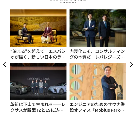
るか
挑
、く
よっ
PA
〜
金
個
ェ
“泊まる”を超えて─エスパシ
内製化こそ、コンサルティン
オが描く、新しい日本のラグ
グの本質だ レバレジーズが
ジュアリー（中編）
実践する、次世代ファームの
全貌
革新は下山で生まれる──レ
エンジニアのためのサウナ併
クサスが新型TZとESに込め
設オフィス「Mobius Park」
た「DISCOVER」の哲学
がオープン──タマディック
が健康経営を徹底する理由
編集＝上田裕資