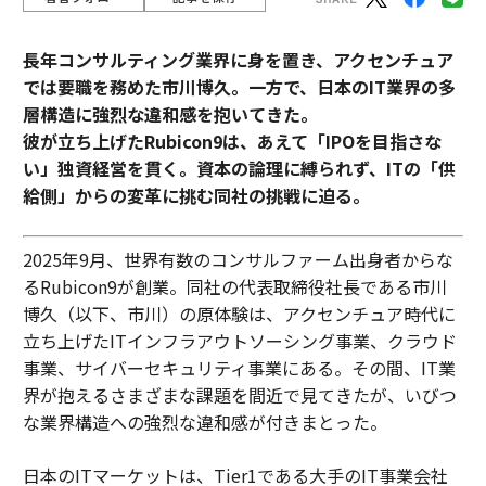
長年コンサルティング業界に身を置き、アクセンチュア
では要職を務めた市川博久。一方で、日本のIT業界の多
層構造に強烈な違和感を抱いてきた。
彼が立ち上げたRubicon9は、あえて「IPOを目指さな
い」独資経営を貫く。資本の論理に縛られず、ITの「供
給側」からの変革に挑む同社の挑戦に迫る。
2025年9月、世界有数のコンサルファーム出身者からな
るRubicon9が創業。同社の代表取締役社長である市川
博久（以下、市川）の原体験は、アクセンチュア時代に
立ち上げたITインフラアウトソーシング事業、クラウド
事業、サイバーセキュリティ事業にある。その間、IT業
界が抱えるさまざまな課題を間近で見てきたが、いびつ
な業界構造への強烈な違和感が付きまとった。
日本のITマーケットは、Tier1である大手のIT事業会社