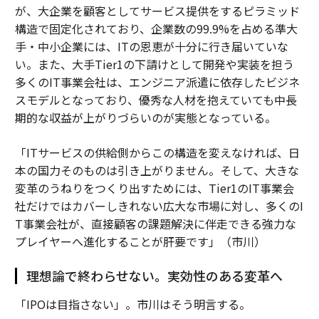
が、大企業を顧客としてサービス提供をするピラミッド
構造で固定化されており、企業数の99.9%を占める準大
手・中小企業には、ITの恩恵が十分に行き届いていな
い。また、大手Tier1の下請けとして開発や実装を担う
多くのIT事業会社は、エンジニア派遣に依存したビジネ
スモデルとなっており、優秀な人材を抱えていても中長
期的な収益が上がりづらいのが実態となっている。
「ITサービスの供給側からこの構造を変えなければ、日
本の国力そのものは引き上がりません。そして、大きな
変革のうねりをつくり出すためには、Tier1のIT事業会
社だけではカバーしきれない広大な市場に対し、多くのI
T事業会社が、直接顧客の課題解決に伴走できる強力な
プレイヤーへ進化することが肝要です」（市川）
理想論で終わらせない。実効性のある変革へ
「IPOは目指さない」。市川はそう明言する。