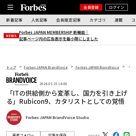
会員登録
ログイン
新着記事
人気記事
会員限定記事
カテゴリ
連載
コ
Forbes JAPAN MEMBERSHIP 新機能｜
NEWS
記事ページ内の広告表示を最小限にしました
トップ
Forbes JAPAN BrandVoice
Forbes JAPAN BrandVoice
「IT
2026.03.25 16:00
「ITの供給側から変革し、国力を引き上げ
る」Rubicon9、カタリストとしての覚悟
Forbes JAPAN BrandVoice Studio
著者フォロー
記事を保存