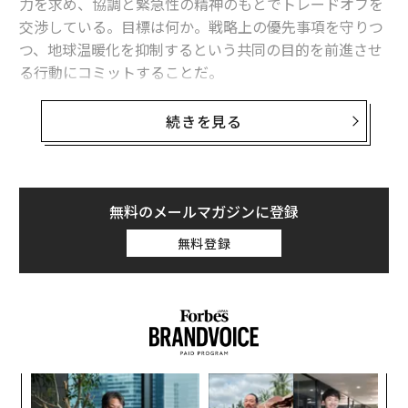
力を求め、協調と緊急性の精神のもとでトレードオフを
交渉している。目標は何か。戦略上の優先事項を守りつ
つ、地球温暖化を抑制するという共同の目的を前進させ
る行動にコミットすることだ。
グループ間の交渉は活発で、熱を帯びる。「我々は運命
続きを見る
共同体だ」という共通認識が根底にある。あるリーダー
が、別のリーダーのコミットメントを補完する行動を取
ることで支持を表明する。連帯と、気候対策における実
質的な前進を示す動きだ。
無料のメールマガジンに登録
無料登録
ところが、最終的な行動が提示される段になると、完全
な反転が起きる。そのリーダーは、ほぼ全面的に自らの
業界に奉仕するよう調整された政策を発表するのだ。
これは実際の気候サミットではない。筆者が実施するリ
ーダーシップ・ワークショップのロールプレイであり、
模組
目
ビジネス系の学生が国連気候会議の
シミュレーション
に
“使
の