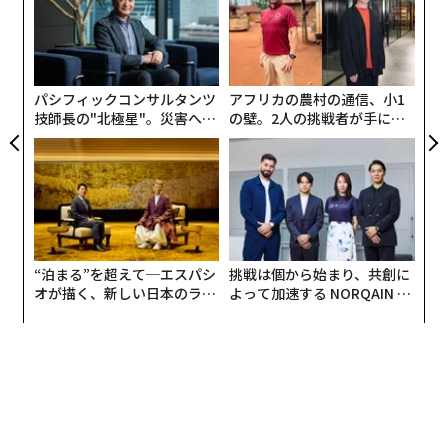
参加し、産業界や各国のステークホルダーの役割を担っ
【N
ン
た。長年にわたり、この演習は厳しいが協働的な交渉を
「
C】
─
促してきた。しかし今回は違った。自己利益へと舵を切
ら
る「再調整」が、これほど露骨に起きたことはなかっ
パシフィックコンサルタンツ
アフリカの農村の通信、小1
た。それでもその変化は、不穏なほど見覚えがあるもの
技師長の"北極星"。災害への
の壁。2人の挑戦者が手にし
に感じられた。学生たちが現代社会で「報われるもの」
無力感を乗り越え見つけた、
た「次なる武器」
としてますます目にするリーダーシップのパターンと重
防災一筋20年の答え
なっていたからだ。
私たちは、合意形成ではなく対立によって注目を集める
リーダーたちの見出しに日々さらされている。企業の取
“泊まる”を超えて─エスパシ
挑戦は個から始まり、共創に
締役会は、ESGや多様性・公平性に関わるものを含め、
オが描く、新しい日本のラグ
よって加速する NORQAIN JA
価値に基づく戦略イニシアチブから
静かに
、あるいは
ジュアリー（中編）
PAN 特別座談会
大胆に
後退している。AIの導入も加速しているが、
ガードレール
について十分立ち止まって検討されないこ
とも多い。
いま私たちが向き合うべき根本的な問いがある。私たち