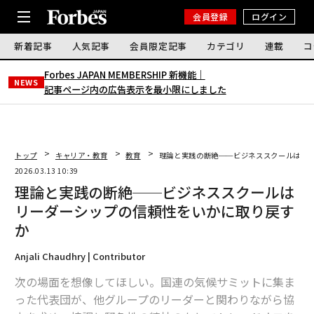
会員登録
ログイン
新着記事
人気記事
会員限定記事
カテゴリ
連載
コ
Forbes JAPAN MEMBERSHIP 新機能｜
NEWS
記事ページ内の広告表示を最小限にしました
トップ
キャリア・教育
教育
理論と実践の断絶──ビジネススクールはリ
2026.03.13 10:39
理論と実践の断絶──ビジネススクールは
リーダーシップの信頼性をいかに取り戻す
か
Anjali Chaudhry | Contributor
次の場面を想像してほしい。国連の気候サミットに集ま
った代表団が、他グループのリーダーと関わりながら協