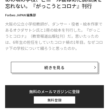
ップ＆マネジメント部門責任者ビベック・バネルジー
忘れない。『がっこうとコロナ』刊行
は、こう答えた。
Forbes JAPAN 編集部
「四半期ごとの成果が報われる世界では、長期的なステ
大阪の公立小学校教師が、ダンサー・役者・絵本作家で
ークホルダー価値に焦点を当てた規範的理論に実務が従
あるオクダサトシ氏と1冊の絵本を刊行した。『がっこ
うと期待するのは甘い考えだ」
うとコロナ』（教育報道出版社刊）だ。思いたったの
は、6年生の担任をしていたコロナ禍の1年目。なぜコロ
この批判には真実がある。
短期主義に関する研究
は、四
ナ下の学校について綴ろうと思ったのか。
半期の業績に連動した役員報酬が、長期的な意思決定を
歪め得ることを示している。システムがスピード、支
著者の松下隼司氏から以下ご寄稿をいただいた。絵本の
配、可視性を報いるとき、倫理的な自制は戦略上のコス
中身の一部とともに紹介する。
続きを見る
トに見えてしまうことがある。
2020年3月2日から、新型コロナウイルス感染症対策のた
とはいえ、全ての学部長がこの断絶を絶対的なものと見
め、 全国の小・中・高・特別支援学校が一斉に臨時休
なしているわけではない。イリノイ大学シカゴ校（Univ
無料のメールマガジンに登録
校になりました。
ersity of Illinois Chicago）ビジネス・アドミニストレー
無料登録
ション学部長のサンディ・ウェインは、反対の視点を提
そして休校明け、子どもが登校するようになっても、今
示する。