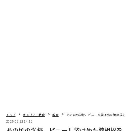
は、将来彼らが引き継ぐ世界に向けてリーダーを育てて
いるのか。それとも、存在してほしいと願う世界に向け
て育てているのか。
筆者は4人のビジネススクールのリーダーに、リーダー
シップ教育が失敗しているのか、それとも騒がしく分断
が深まる時代における「有効なリーダーシップ」の姿を
私たちが読み違えているのかを尋ねた。彼らの回答は懐
疑と希望の双方を映し出し、リーダーシップ教育が何を
正しく捉え、何を誤り、そして次世代が人間味を持ち、
責任を果たし、効果的に導けるようビジネススクールは
いかに備えるべきか──その深い議論を浮かび上がらせ
る。
理論と実践の間にあるリーダーシップの断絶
リーダーシップ理論が、現実から切り離された理想論的
トップ
キャリア・教育
教育
あの頃の学校、ビニール袋はめた腕相撲を忘
レトリックになってしまっているのか。そう問われたア
2026.03.12 14:15
ショカ大学（Ashoka University）のアントレプレナーシ
あの頃の学校、ビニール袋はめた腕相撲を