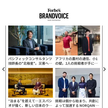
まで当たり前にできていたことができなくなりました。
「目的、誠実さ、包摂性をもってリードしている組織の
具体的には、次のようになりました。
リーダーは、はるかに多い。問題は、そうした人々が一
般のメディアで認知されることが少ないということだ」
模組
目
1. ソーシャルディスタンスを保つ
コーク大学ビジネススクール（Cork University Busines
“使
の
【N
ン
s School）学部長のアンソニー・マクドネルも同様に、
「
C】
2. 子ども同士のふれあいが禁止
分断を過度に強調しないよう注意を促す。メディアによ
─
ら
る増幅や情報の拡散の仕方の変化が、ステークホルダー
3. 教師が子どもとハイタッチするなども禁止
重視のリーダーシップから全面的に後退しているかのよ
パシフィックコンサルタンツ
アフリカの農村の通信、小1
技師長の"北極星"。災害への
の壁。2人の挑戦者が手にし
うな認識を誇張している可能性があるという。
無力感を乗り越え見つけた、
た「次なる武器」
4. 給食は全員が前（一方向）を向いて、黙食。
防災一筋20年の答え
「ごく目立つ少数の人物の存在によって、この断絶の性
5. 給食後の歯磨き、禁止。
質を過大評価してしまう危険がある」
6. 授業は、話し合いをしない。
ナバラ大学（University of Navarra）の学部長アントニ
オ・モレノは、論点をより深いレベルに置き直す。問題
“泊まる”を超えて─エスパシ
挑戦は個から始まり、共創に
7. 教室の座席は、隣同士、席をくっつけない。
は理論の失敗というより、社会が何に報いるかにあるの
オが描く、新しい日本のラグ
よって加速する NORQAIN JA