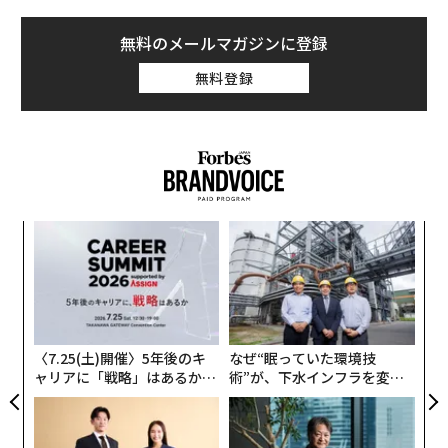
米マクドナルド、「3ドル」メニューを導入へ 低所得層の顧客離れに対応
か
そして、私がとりわけよく知る歴史の断片がある。1990
無料のメールマガジンに登録
年の契約書で、当劇場が「通話順序制御機」を導入する
2026年、中小企業が気づかぬうちに収益を失っている3つの落とし穴
無料登録
ことを決めた経緯が記されている。当時、予約受付は留
創業者依存から脱却し、売却できるビジネスを築く方法
守番電話だけに頼っていた。しかしその機械は20件のメ
ッセージでいっぱいになり、それ以降に席を予約したい
プライベートクレジット2兆ドル市場、AIが突きつける構造変化
人は手の打ちようがなかった。新設された営業責任者の
職に就いたばかりの24歳だった私が、この技術への投資
タグ：
テクノロジー
人材/人材育成
を提案したところ、懐疑的な反応もあった。当時はクレ
なく
“
ジットカードも受け付けておらず、コンピューターは経
Ja
オ
理部のものが1台あるだけだった。それでも上司は賭け
er」
ジ
advertisement
ア
に出ることを選び、結果として「電話を取りこぼさな
の
い」だけで平日の来場者数を10%以上増やすことができ
た
た。
〈7.25(土)開催〉5年後のキ
なぜ“眠っていた環境技
ャリアに「戦略」はあるか。
術”が、下水インフラを変え
ここで約40年働いてきて、私が学んだ最大の教訓のひと
トップエグゼクティブのキャ
たのか──産総研×月島JFE
つは、ビジネスにおいて唯一変わらないものは「変化」
リアに触れる1日│CAREER S
アクアソリューションの10年
UMMIT 2026
だということだ。だからこそ即興は、優れたコメディを