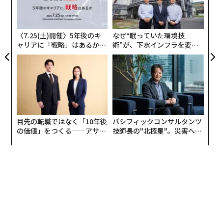
る。
の
た
私の会社では、協働型のワークスペースから専用のウェ
〈7.25(土)開催〉5年後のキ
なぜ“眠っていた環境技
ルビーイング（心身の健康）エリアまで、健康とつなが
ャリアに「戦略」はあるか。
術”が、下水インフラを変え
トップエグゼクティブのキャ
たのか──産総研×月島JFE
りを支える環境づくりに長年投資してきた。これらの選
リアに触れる1日│CAREER S
アクアソリューションの10年
択は見た目のためではない。生産性、定着率、文化への
UMMIT 2026
意図的な投資であった。
新しい世代が労働市場に参入するにつれ、このアプロー
チはさらに重要になる。若い従業員はますます
目先の転職ではなく「10年後
パシフィックコンサルタンツ
価値観主導型
になっており、組織が責任を持ち、透明性
の価値」をつくる──アサイ
技師長の"北極星"。災害への
を保ち、目的を持って運営されることを期待している。
ンの長期伴走型支援とは
無力感を乗り越え見つけた、
防災一筋20年の答え
これは当社が創業当初から大切にしてきた理念でもある
が、同時に私たちは、より良くあるため、そして正しい
ことを行うために、常に改善を自らに課している。
2026年、財務リーダーはリスキリング、キャリア開発、
柔軟な働き方のモデルに注力する必要がある。だが同じ