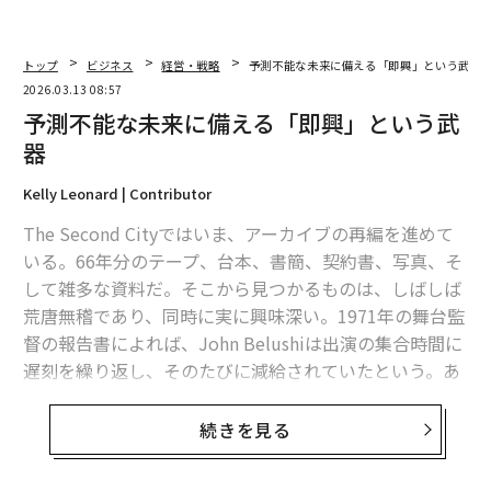
（
forbes.com 原文
）
トップ
ビジネス
経営・戦略
予測不能な未来に備える「即興」という武器
2026.03.13 08:57
予測不能な未来に備える「即興」という武
2026年9月号発売中
器
Kelly Leonard | Contributor
最新号の購入はこちらから
The Second Cityではいま、アーカイブの再編を進めて
いる。66年分のテープ、台本、書簡、契約書、写真、そ
メンバーシップに登録する
して雑多な資料だ。そこから見つかるものは、しばしば
荒唐無稽であり、同時に実に興味深い。1971年の舞台監
督の報告書によれば、John Belushiは出演の集合時間に
遅刻を繰り返し、そのたびに減給されていたという。あ
る時期には、従業員エンゲージメントとブランドメッセ
関連記事
ージの発信を目的とした社内会議で上演するため、Qdo
続きを見る
予測不能な未来に備える「即興」という武器
ba向けに完全カスタムのロックオペラを制作したことも
あった。