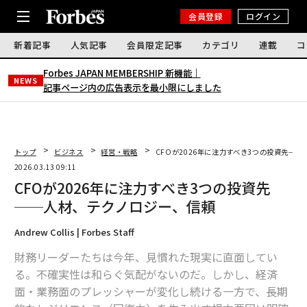
会員登録
ログイン
新着記事
人気記事
会員限定記事
カテゴリ
連載
コ
Forbes JAPAN MEMBERSHIP 新機能｜
NEWS
記事ページ内の広告表示を最小限にしました
トップ
ビジネス
経営・戦略
CFOが2026年に注力すべき3つの投資先─
2026.03.13 09:11
CFOが2026年に注力すべき3つの投資先
──人材、テクノロジー、信頼
Andrew Collis | Forbes Staff
財務リーダーたちは今年、見慣れた現実に直面してい
る。不確実性は和らぐ気配がないのだ。しかし、経済
面・業務面のプレッシャーが変化し続ける一方で、長期