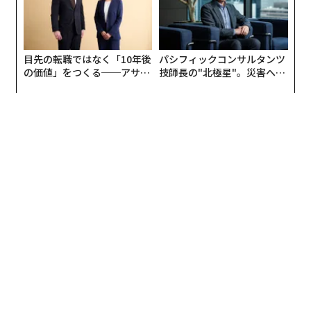
生み出すスキル以上のものである。台本のない未来を進
むうえで、理想的な実践法なのだ。
即興とは何か
目先の転職ではなく「10年後
パシフィックコンサルタンツ
の価値」をつくる──アサイ
技師長の"北極星"。災害への
ンの長期伴走型支援とは
無力感を乗り越え見つけた、
即興では、その瞬間に徹底して意識を向けることを教え
防災一筋20年の答え
られる。過去の枠組みにとどまったり、結果を予測しよ
うとしたりするのではなく、目的はシナリオを構築する
ことにある。観客が何を気にしているのか、何が頭の中
にあるのか、何に感情的な共鳴を覚えるのかを、絶えず
「群衆の知恵」から集めていく。これはビジネスにおけ
るベータテストに似ている。製品やキャンペーン、さら
にはメニュー項目でさえ、本格投入する前に試すことを
可能にする、イノベーションプロセスに欠かせない要素
である。無から有を生み出すことを仕事にする者にとっ
て、モデルをつくり、検証することは絶対的に重要だ。
これは即興者にも、台本のない未来が私たちにもたらす
ものを予測するために頼りにする専門家にも当てはま