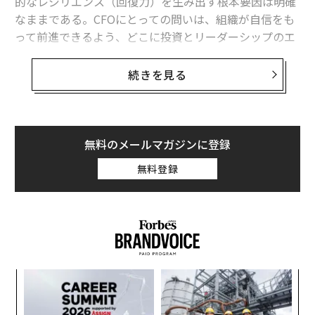
的なレジリエンス（回復力）を生み出す根本要因は明確
なままである。CFOにとっての問いは、組織が自信をも
って前進できるよう、どこに投資とリーダーシップのエ
ネルギーを集中させるべきかということだ。
続きを見る
私の会社では、持続可能な成功は単発の施策で得られる
ものではないと学んできた。それは、働き方、顧客への
提供価値、そして次に何が起きても備えられる状態を強
化する領域への、継続的な投資から生まれる。私たちの
無料のメールマガジンに登録
場合、その中心にあるのは3つのテーマ──人材、テク
無料登録
ノロジー、信頼である。
1. 人材：人への投資がビジネスの基本戦略であ
る理由
自動化が財務とビジネスの在り方を変え続けるなかで
も、パフォーマンスを動かす原動力は人である。最も有
なく
“
能なCFOは、人材を「抑えるべき予算圧力」ではなく、
Ja
オ
er」
ジ
時間とともに複利的に価値を増す資産として捉えてい
ア