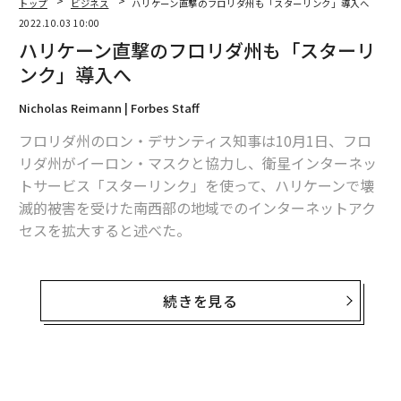
トップ
ビジネス
ハリケーン直撃のフロリダ州も「スターリンク」導入へ
2022.10.03 10:00
ハリケーン直撃のフロリダ州も「スターリ
ンク」導入へ
Nicholas Reimann | Forbes Staff
フロリダ州のロン・デサンティス知事は10月1日、フロ
リダ州がイーロン・マスクと協力し、衛星インターネッ
トサービス「スターリンク」を使って、ハリケーンで壊
滅的被害を受けた南西部の地域でのインターネットアク
セスを拡大すると述べた。
デサンティス知事によると、スターリンクはフロリダに
120台の大型ユニットを送る計画で、これらのユニット
続きを見る
は衛星アンテナとして、半径13マイル（約20キロ）の地
域にネットの接続を提供するという。
通信ターミナルの多くは、大型ハリケーン「イアン」の