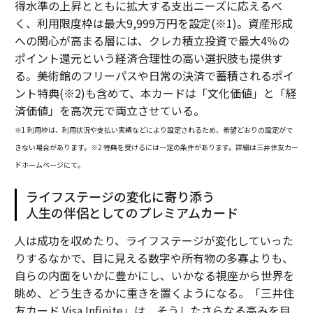
得水準の上昇とともに拡大する支出ニーズに応えるべ
く、利用限度枠は最大9,999万円を設定(※1)。資産形成
への関心が高まる層には、クレカ積立投資で最大4％の
ポイント還元という経済合理性の高い選択肢も提供す
る。美術館のフリーパスや日常の決済で蓄積されるポイ
ント特典(※2)も含めて、本カードは「文化価値」と「経
済価値」を高次元で両立させている。
※1 利用枠は、利用状況や支払い実績などにより設定されるため、希望どおりの設定がで
きない場合があります。※2 特典を受けるには一定の条件があります。詳細は三井住友カー
ドホームページにて。
ライフステージの変化に寄り添う
人生の伴侶としてのプレミアムカード
人は成功を収めたり、ライフステージが変化していった
りするなかで、目に見える数字や所有物の多寡よりも、
自らの内面をいかに豊かにし、いかなる視座から世界を
眺め、どう生きるかに重きを置くようになる。「三井住
友カード Visa Infinite」は、そうしたさらなる高みを目