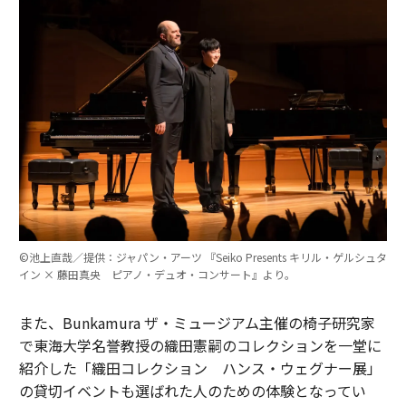
©池上直哉／提供：ジャパン・アーツ 『Seiko Presents キリル・ゲルシュタ
イン × 藤田真央 ピアノ・デュオ・コンサート』より。
また、Bunkamura ザ・ミュージアム主催の椅子研究家
で東海大学名誉教授の織田憲嗣のコレクションを一堂に
紹介した「織田コレクション ハンス・ウェグナー展」
の貸切イベントも選ばれた人のための体験となってい