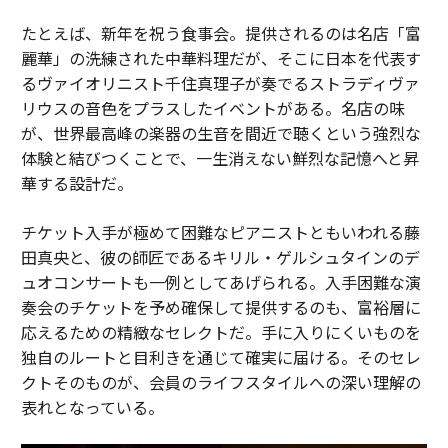
たとえば、新年を祝う食事会。提供されるのは名店「富
麗華」の洗練された中華料理だが、そこに日本を代表す
るヴァイオリニスト千住真理子が奏でるストラディヴァ
リウスの音色をプラスしたイベントがある。名店の味
が、世界最高峰の楽器の生音を間近で聴くという強烈な
体験と結びつくことで、一生消えない鮮烈な記憶へと昇
華する設計だ。
チケット入手が極めて困難なピアニストともいわれる藤
田真央と、彼の師匠であるキリル・ゲルシュタインのデ
ュオコンサートも一例としてあげられる。入手困難な演
奏会のチケットを予め確保して提供するのも、富裕層に
応えるための精緻なセレクトだ。手に入りにくいものを
独自のルートと目利きを通じて確実に届ける。そのセレ
クトそのものが、会員のライフスタイルへの深い理解の
表れとなっている。