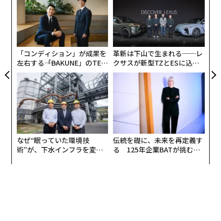
顧客
pa
内
な
グ
実
全
「コンディション」が成果を
革新は下山で生まれる──レ
左右する――「BAKUNE」のTEN
クサスが新型TZとESに込め
TIALが支える「挑戦者の明
た「DISCOVER」の哲学
日」
なぜ“眠っていた環境技
伝統を礎に、未来を再定義す
術”が、下水インフラを変え
る 125年企業BATが挑むス
編集＝上田裕資
たのか──産総研×月島JFE
モークレスな未来
アクアソリューションの10年
2026年9月号発売中