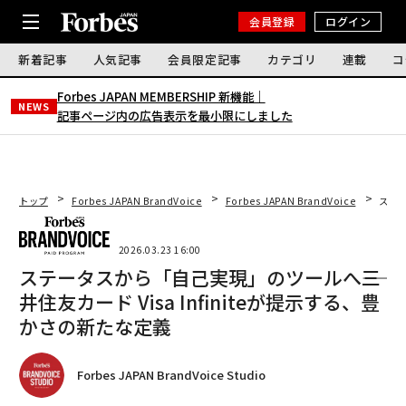
会員登録
ログイン
新着記事
人気記事
会員限定記事
カテゴリ
連載
コ
Forbes JAPAN MEMBERSHIP 新機能｜
NEWS
記事ページ内の広告表示を最小限にしました
トップ
Forbes JAPAN BrandVoice
Forbes JAPAN BrandVoice
ステー
2026.03.23 16:00
ステータスから「自己実現」のツールへ――三
井住友カード Visa Infiniteが提示する、豊
かさの新たな定義
Forbes JAPAN BrandVoice Studio