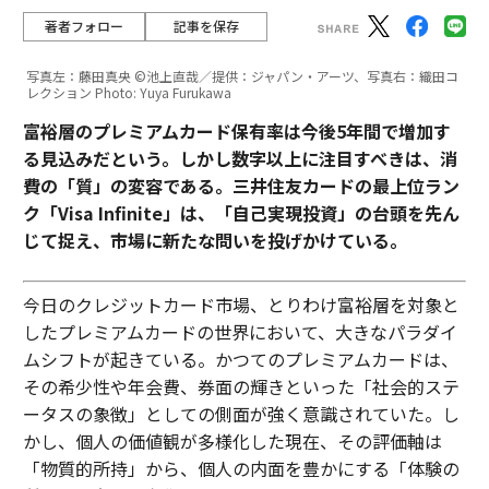
著者フォロー
記事を保存
写真左：藤田真央 ©池上直哉／提供：ジャパン・アーツ、写真右：織田コ
レクション Photo: Yuya Furukawa
富裕層のプレミアムカード保有率は今後5年間で増加す
る見込みだという。しかし数字以上に注目すべきは、消
費の「質」の変容である。三井住友カードの最上位ラン
ク「Visa Infinite」は、「自己実現投資」の台頭を先ん
じて捉え、市場に新たな問いを投げかけている。
今日のクレジットカード市場、とりわけ富裕層を対象と
したプレミアムカードの世界において、大きなパラダイ
ムシフトが起きている。かつてのプレミアムカードは、
その希少性や年会費、券面の輝きといった「社会的ステ
ータスの象徴」としての側面が強く意識されていた。し
かし、個人の価値観が多様化した現在、その評価軸は
「物質的所持」から、個人の内面を豊かにする「体験の