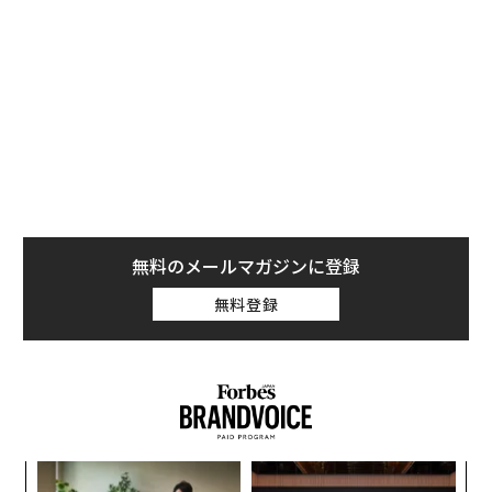
直撃を受けて数十人が死亡し、沿岸地域が壊滅的被害を
受けたリー郡に送られるという。捜索隊や救助隊も優先
的にスターリンクのユニットにアクセスできるようにな
るとデサンティスは述べた。スターリンクはすべての費
用を負担するという。
無料のメールマガジンに登録
無料登録
A