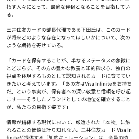
指す人々にとって、最適な伴侶となることを目指してい
る。
三井住友カードの部長代理である下田氏は、このカード
が将来どのような存在になってほしいかについて、次の
ような期待を寄せている。
「カードを保有することが、単なるステータスの象徴に
とどまらず、その方の豊かな教養と知的探求心、独自の
視点を体現するものとして認知されるカードに育ててい
きたいと考えています。「あの方はVisa Infiniteをお持ち
だ」という事実が、保有者への深い敬意と信頼を呼び起
こす——そうしたブランドとしての地位を確立すること
が、私たちの目指す姿です」
情報が錯綜する現代において、厳選された「本物」に触
れることの価値は計り知れない。三井住友カード Visa In
finiteが提供する「知的キュレーション」は、会員の時