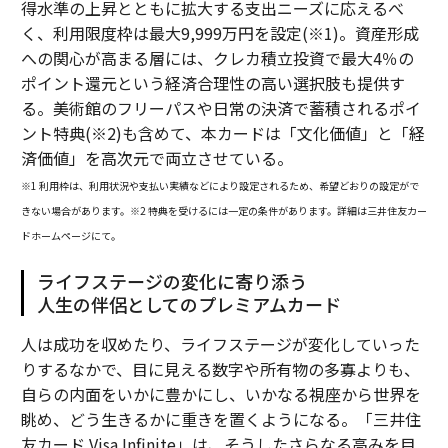
得水準の上昇とともに拡大する支出ニーズに応えるべ
く、利用限度枠は最大9,999万円を設定(※1)。資産形成
への関心が高まる層には、クレカ積立投資で最大4％の
ポイント還元という経済合理性の高い選択肢も提供す
る。美術館のフリーパスや日常の決済で蓄積されるポイ
ント特典(※2)も含めて、本カードは「文化価値」と「経
済価値」を高次元で両立させている。
※1 利用枠は、利用状況や支払い実績などにより設定されるため、希望どおりの設定がで
きない場合があります。※2 特典を受けるには一定の条件があります。詳細は三井住友カー
ドホームページにて。
ライフステージの変化に寄り添う
人生の伴侶としてのプレミアムカード
人は成功を収めたり、ライフステージが変化していった
りするなかで、目に見える数字や所有物の多寡よりも、
自らの内面をいかに豊かにし、いかなる視座から世界を
眺め、どう生きるかに重きを置くようになる。「三井住
友カード Visa Infinite」は、そうしたさらなる高みを目