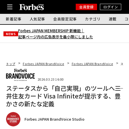
会員登録
ログイン
新着記事
人気記事
会員限定記事
カテゴリ
連載
コ
Forbes JAPAN MEMBERSHIP 新機能｜
NEWS
記事ページ内の広告表示を最小限にしました
トップ
Forbes JAPAN BrandVoice
Forbes JAPAN BrandVoice
ステー
2026.03.23 16:00
ステータスから「自己実現」のツールへ――三
井住友カード Visa Infiniteが提示する、豊
かさの新たな定義
Forbes JAPAN BrandVoice Studio