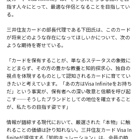
指す人々にとって、最適な伴侶となることを目指してい
る。
三井住友カードの部長代理である下田氏は、このカード
が将来どのような存在になってほしいかについて、次の
ような期待を寄せている。
「カードを保有することが、単なるステータスの象徴に
とどまらず、その方の豊かな教養と知的探求心、独自の
視点を体現するものとして認知されるカードに育ててい
きたいと考えています。「あの方はVisa Infiniteをお持ち
だ」という事実が、保有者への深い敬意と信頼を呼び起
こす——そうしたブランドとしての地位を確立すること
が、私たちの目指す姿です」
情報が錯綜する現代において、厳選された「本物」に触
れることの価値は計り知れない。三井住友カード Visa In
finiteが提供する「知的キュレーション」は、会員の時