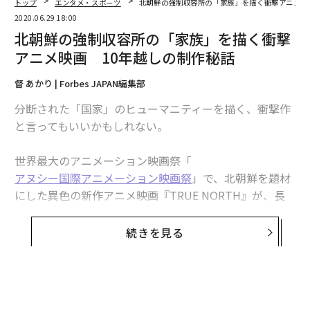
トップ
エンタメ・スポーツ
北朝鮮の強制収容所の「家族」を描く衝撃アニメ映
2020.06.29 18:00
北朝鮮の強制収容所の「家族」を描く衝撃
アニメ映画 10年越しの制作秘話
督 あかり | Forbes JAPAN編集部
分断された「国家」のヒューマニティーを描く、衝撃作
と言ってもいいかもしれない。
世界最大のアニメーション映画祭「
アヌシー国際アニメーション映画祭
」で、北朝鮮を題材
にした異色の新作アニメ映画『TRUE NORTH』が、長
編コントルシャン部門にノミネートされた。手がけたの
は、横浜生まれで朝鮮半島にルーツのある清水ハン栄治
続きを見る
監督だ。
アヌシー国際アニメーション映画祭は、カンヌ映画祭か
ら1960年に独立し、過去には宮崎駿監督や高畑勲監督が