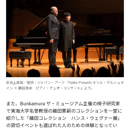
©池上直哉／提供：ジャパン・アーツ 『Seiko Presents キリル・ゲルシュタ
イン × 藤田真央 ピアノ・デュオ・コンサート』より。
また、Bunkamura ザ・ミュージアム主催の椅子研究家
で東海大学名誉教授の織田憲嗣のコレクションを一堂に
紹介した「織田コレクション ハンス・ウェグナー展」
の貸切イベントも選ばれた人のための体験となってい