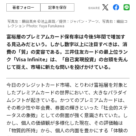
著者フォロー
記事を保存
写真左：藤田真央 ©池上直哉／提供：ジャパン・アーツ、写真右：織田コ
レクション Photo: Yuya Furukawa
富裕層のプレミアムカード保有率は今後5年間で増加す
る見込みだという。しかし数字以上に注目すべきは、消
費の「質」の変容である。三井住友カードの最上位ラン
ク「Visa Infinite」は、「自己実現投資」の台頭を先ん
じて捉え、市場に新たな問いを投げかけている。
今日のクレジットカード市場、とりわけ富裕層を対象と
したプレミアムカードの世界において、大きなパラダイ
ムシフトが起きている。かつてのプレミアムカードは、
その希少性や年会費、券面の輝きといった「社会的ステ
ータスの象徴」としての側面が強く意識されていた。し
かし、個人の価値観が多様化した現在、その評価軸は
「物質的所持」から、個人の内面を豊かにする「体験の