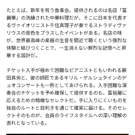
たとえば、新年を祝う食事会。提供されるのは名店「富
麗華」の洗練された中華料理だが、そこに日本を代表す
るヴァイオリニスト千住真理子が奏でるストラディヴァ
リウスの音色をプラスしたイベントがある。名店の味
が、世界最高峰の楽器の生音を間近で聴くという強烈な
体験と結びつくことで、一生消えない鮮烈な記憶へと昇
華する設計だ。
チケット入手が極めて困難なピアニストともいわれる藤
田真央と、彼の師匠であるキリル・ゲルシュタインのデ
ュオコンサートも一例としてあげられる。入手困難な演
奏会のチケットを予め確保して提供するのも、富裕層に
応えるための精緻なセレクトだ。手に入りにくいものを
独自のルートと目利きを通じて確実に届ける。そのセレ
クトそのものが、会員のライフスタイルへの深い理解の
表れとなっている。