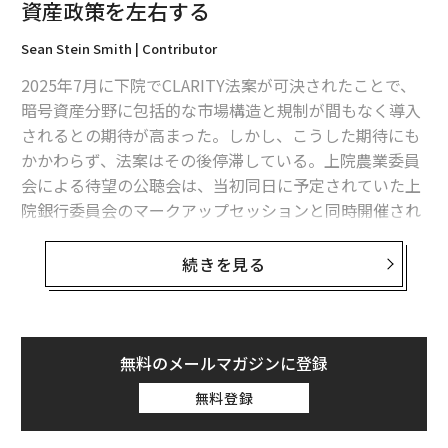
資産政策を左右する
フォーブス世界長者番付トップ200、2026年版 億万長者の資産は「過去
最高」
Sean Stein Smith | Contributor
2025年7月に下院でCLARITY法案が可決されたことで、
ドナルド・トランプ大統領、現在の純資産はいくらなのか
暗号資産分野に包括的な市場構造と規制が間もなく導入
バイナンス創業者チャンポン・ジャオ、ビル・ゲイツ以上の億万長者に
されるとの期待が高まった。しかし、こうした期待にも
かかわらず、法案はその後停滞している。上院農業委員
会による待望の公聴会は、当初同日に予定されていた上
仮想通貨/暗号資産
ビットコイン
イーロン・マスク
タグ：
院銀行委員会のマークアップセッションと同時開催され
X/Twitter
X Money
スーパーアプリ
る予定だったが、1月末まで
延期
された。この遅延は、
政治指導部が少なくとも現在の形では法案が上院を通過
続きを見る
するための票を獲得できないと考えていることを示唆し
advertisement
ているようだ。ワシントンD.C.の党派的な性質を脇に置
くと、政策立案者が効果的な統治よりも政治的得点を稼
ぐことに関心があるように見えることが多いが、法案が
無料のメールマガジンに登録
停滞し続けている理由がいくつかあり、また提案された
無料登録
修正案の中には2026年まで暗号資産政策論争を支配する
立場にある重要なポイントがいくつかある。