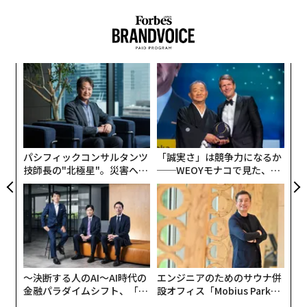
CLARITY法案が承認プロセスで停滞する要因となってい
る主要な構成要素には、1）どのトークンが米証券取引
委員会（SEC）と米商品先物取引委員会（CFTC）のどち
なく
挑
らの監督下に入るかを法的に定義することで暗号資産市
Ja
よっ
場を二分すること、2）資産分離政策や監視基準を含
er」
PA
「
む、暗号資産取引所、ブローカー、カストディアンに対
左右
する連邦規則を創設することが含まれる。要するに、こ
T
の法案は、最近まで同セクターに対するSECのアプロー
日
パシフィックコンサルタンツ
「誠実さ」は競争力になるか
チを支配していた、執行による規則制定のパラダイムを
技師長の"北極星"。災害への
──WEOYモナコで見た、く
置き換えようとしている。興味深いことに、Coinbase
無力感を乗り越え見つけた、
ら寿司の経営哲学
（コインベース）が現行版の法案への支持を
撤回
したこ
防災一筋20年の答え
とは、進展があったにもかかわらず、暗号資産に関する
法制化が依然として広範かつ多面的な問題であることを
さらに浮き彫りにしている。
〜決断する人のAI〜AI時代の
エンジニアのためのサウナ併
CLARITYの範囲は広範に見えるかもしれないが、提出さ
金融パラダイムシフト、「超
設オフィス「Mobius Park」
れた主要な修正案のいくつかは、この単一の法案がいか
個別化」の核心 【MUFG×ウ
がオープン──タマディック