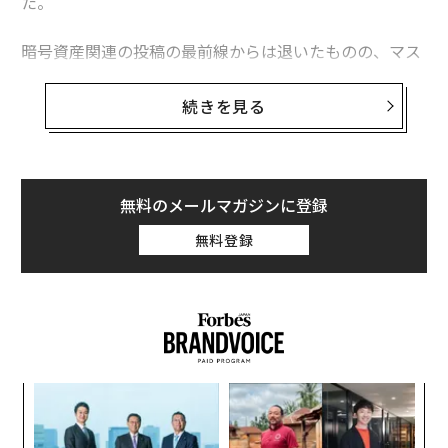
た。
暗号資産関連の投稿の最前線からは退いたものの、マス
クは依然としてビットコイン価格および暗号資産市場に
おける最大級のインフルエンサーの1人であり、ミーム
続きを見る
系の「ビットコインのライバル」であるドージコインの
価格を一時、急騰させた。
最近のビットコイン価格の反落にもかかわらず、暗号資
無料のメールマガジンに登録
産と統合された「X Money」はビットコインや暗号資産
無料登録
価格の追い風になると見込まれており、暗号資産市場で
最も強気な層は引き続き、天井知らずのビットコイン価
格予測を打ち出している。
ナ併
内
k」
グ
ック
実
“