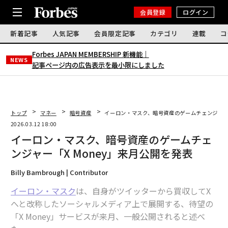
会員登録
ログイン
新着記事
人気記事
会員限定記事
カテゴリ
連載
コ
Forbes JAPAN MEMBERSHIP 新機能｜
NEWS
記事ページ内の広告表示を最小限にしました
トップ
マネー
暗号資産
イーロン・マスク、暗号資産のゲームチェンジャー「
2026.03.12 18:00
イーロン・マスク、暗号資産のゲームチェ
ンジャー「X Money」来月公開を発表
Billy Bambrough | Contributor
イーロン・マスク
は、自身がツイッターから買収してX
へと改称したソーシャルメディア上で展開する、待望の
「X Money」サービスが来月、一般公開されると述べ