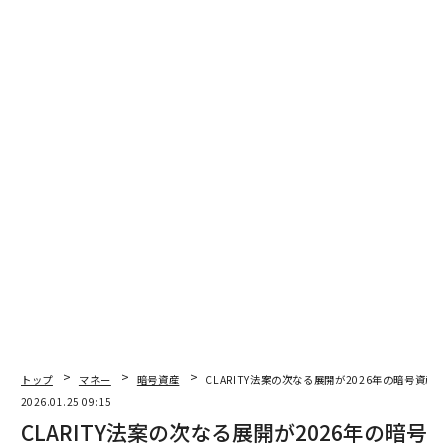
2026年9月号発売中
最新号の購入はこちらから
メンバーシップに登録する
関連記事
史上初、イーロン・マスクは「トリリオネア（兆万長者）」目前
トップ
マネー
暗号資産
CLARITY法案の次なる展開が2026年の暗号資産
2026.01.25 09:15
AIによる雇用削減でFRBは利下げするか──ビットコイン価格急騰の予兆を
CLARITY法案の次なる展開が2026年の暗号
探る