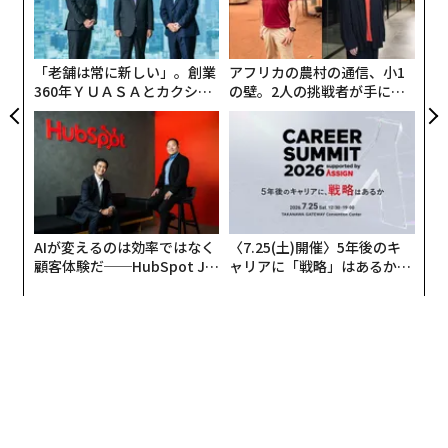
由
全
オ
ジ
「老舗は常に新しい」。創業
アフリカの農村の通信、小1
360年ＹＵＡＳＡとカクシン
の壁。2人の挑戦者が手にし
CEO田尻望が語る、AIを超え
た「次なる武器」
る人の価値
AIが変えるのは効率ではなく
〈7.25(土)開催〉5年後のキ
顧客体験だ──HubSpot Ja
ャリアに「戦略」はあるか。
panが語る「Grow Better」
トップエグゼクティブのキャ
な組織のつくり方
リアに触れる1日│CAREER S
UMMIT 2026