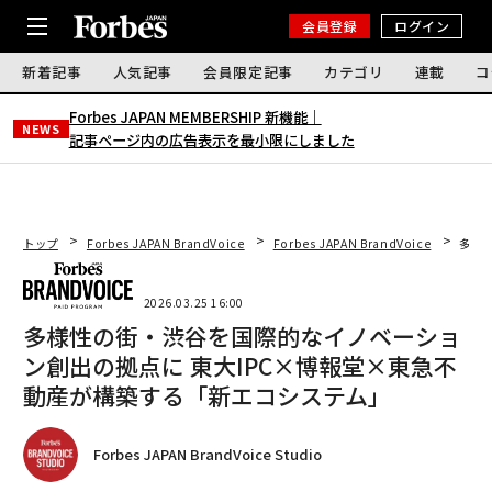
会員登録
ログイン
新着記事
人気記事
会員限定記事
カテゴリ
連載
コ
Forbes JAPAN MEMBERSHIP 新機能｜
NEWS
記事ページ内の広告表示を最小限にしました
トップ
Forbes JAPAN BrandVoice
Forbes JAPAN BrandVoice
多様
2026.03.25 16:00
多様性の街・渋谷を国際的なイノベーショ
ン創出の拠点に 東大IPC×博報堂×東急不
動産が構築する「新エコシステム」
Forbes JAPAN BrandVoice Studio