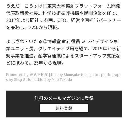
うえだ・こうすけ◎東京大学協創プラットフォーム開発
代表取締役社長。科学技術振興機構や民間企業を経て、
2017年より同社に参画。CFO、経営企画担当パートナー
を兼務し、22年から現職。
よしざわ・いたる◎博報堂 執行役員 ミライデザイン事
業ユニット長。クリエイティブ局を経て、2019年から新
規事業を推進。産学官連携によるスタートアップ支援な
どに携わる。25年から現職。
Promoted by 東急不動産 | text by Shunsuke Kamigaito | photograph
s by Shuji Goto | edited by Mao Takeda
無料のメールマガジンに登録
無料登録