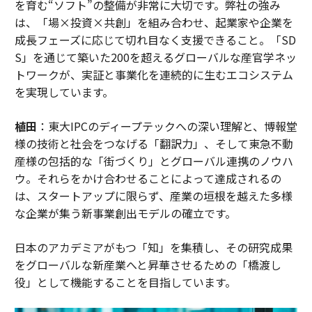
を育む“ソフト”の整備が非常に大切です。弊社の強み
は、「場×投資×共創」を組み合わせ、起業家や企業を
成長フェーズに応じて切れ目なく支援できること。「SD
S」を通じて築いた200を超えるグローバルな産官学ネッ
トワークが、実証と事業化を連続的に生むエコシステム
を実現しています。
植田
：東大IPCのディープテックへの深い理解と、博報堂
様の技術と社会をつなげる「翻訳力」、そして東急不動
産様の包括的な「街づくり」とグローバル連携のノウハ
ウ。それらをかけ合わせることによって達成されるの
は、スタートアップに限らず、産業の垣根を越えた多様
な企業が集う新事業創出モデルの確立です。
日本のアカデミアがもつ「知」を集積し、その研究成果
をグローバルな新産業へと昇華させるための「橋渡し
役」として機能することを目指しています。