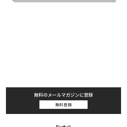
り返し登場している。同番組は、ゲイツがハードカバー
の本をトートバッグの上部いっぱいまで慎重に詰めてい
る様子から始まる。このバッグには約15冊の本が入り、
中には500ページで重さ1キロほどのものもある。
友人らによると、ゲイツは「学ぶことに喜びを感じてい
る」という。ゲイツのアシスタントは毎週本を入れ替
え、ゲイツが遠出するたびに本をトートバッグに詰めて
いる。番組の中では、アシスタントの女性が本をバッグ
に詰めながら題名を読み上げる場面がある。本のジャン
ルは人気のノンフィクションから、ワクチンや量子力学
についての科学書までさまざまだ。
無料のメールマガジンに登録
無料登録