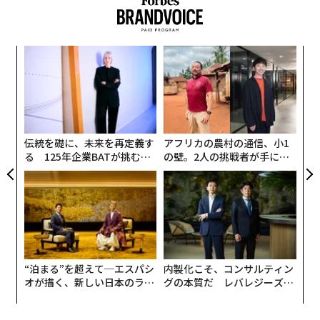
キ
“
か。
シ
キャ
グ
挑
R S
よっ
PA
伝統を礎に、未来を再定義す
アフリカの農村の通信、小1
る 125年企業BATが挑むス
の壁。2人の挑戦者が手にし
モークレスな未来
た「次なる武器」
“泊まる”を超えて─エスパシ
内製化こそ、コンサルティン
オが描く、新しい日本のラグ
グの本質だ レバレジーズが
ジュアリー（中編）
実践する、次世代ファームの
全貌