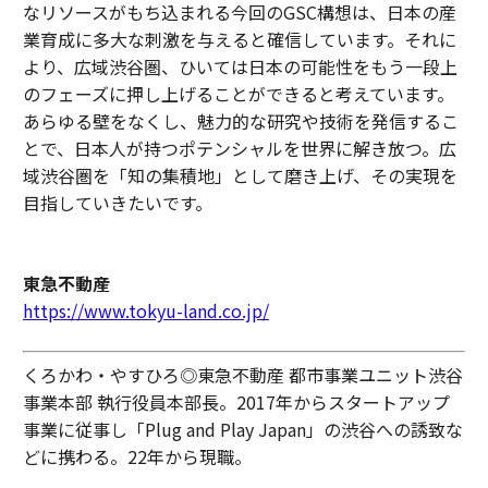
なリソースがもち込まれる今回のGSC構想は、日本の産
業育成に多大な刺激を与えると確信しています。それに
より、広域渋谷圏、ひいては日本の可能性をもう一段上
のフェーズに押し上げることができると考えています。
あらゆる壁をなくし、魅力的な研究や技術を発信するこ
とで、日本人が持つポテンシャルを世界に解き放つ。広
域渋谷圏を「知の集積地」として磨き上げ、その実現を
目指していきたいです。
東急不動産
https://www.tokyu-land.co.jp/
くろかわ・やすひろ◎東急不動産 都市事業ユニット渋谷
事業本部 執行役員本部長。2017年からスタートアップ
事業に従事し「Plug and Play Japan」の渋谷への誘致な
どに携わる。22年から現職。