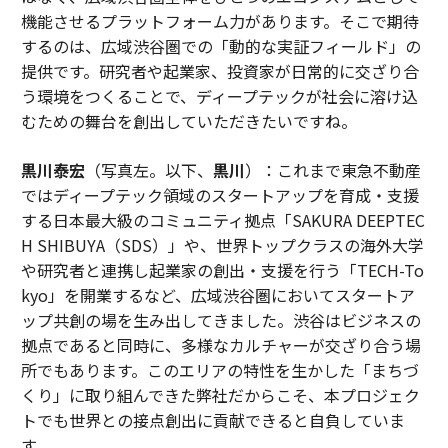
機能させるプラットフォーム力があります。そこで期待
するのは、広域渋谷圏での「動的な実証フィールド」の
提供です。研究者や起業家、投資家が日常的に交ざり合
う環境をつくることで、ディープテックが社会に溶け込
むための舞台を創出していただきたいですね。
黒川泰宏
（写真左。以下、
黒川
）：これまで東急不動産
ではディープテック領域のスタートアップを育成・支援
する日本最大級のコミュニティ拠点「SAKURA DEEPTEC
H SHIBUYA（SDS）」や、世界トップクラスの海外大学
や研究者と連携し起業家の創出・支援を行う「TECH-To
kyo」を開業するなど、広域渋谷圏においてスタートア
ップ共創の場を生み出してきました。渋谷はビジネスの
拠点であると同時に、多様なカルチャーが交ざり合う場
所でもあります。このエリアの特性を生かした「まちづ
くり」に取り組んできた弊社だからこそ、本プロジェク
トでも世界との接点創出に貢献できると自負していま
す。