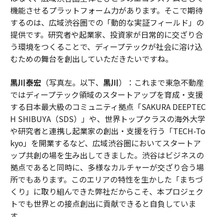
機能させるプラットフォーム力があります。そこで期待
するのは、広域渋谷圏での「動的な実証フィールド」の
提供です。研究者や起業家、投資家が日常的に交ざり合
う環境をつくることで、ディープテックが社会に溶け込
むための舞台を創出していただきたいですね。
黒川泰宏
（写真左。以下、
黒川
）：これまで東急不動産
ではディープテック領域のスタートアップを育成・支援
する日本最大級のコミュニティ拠点「SAKURA DEEPTEC
H SHIBUYA（SDS）」や、世界トップクラスの海外大学
や研究者と連携し起業家の創出・支援を行う「TECH-To
kyo」を開業するなど、広域渋谷圏においてスタートア
ップ共創の場を生み出してきました。渋谷はビジネスの
拠点であると同時に、多様なカルチャーが交ざり合う場
所でもあります。このエリアの特性を生かした「まちづ
くり」に取り組んできた弊社だからこそ、本プロジェク
トでも世界との接点創出に貢献できると自負していま
す。