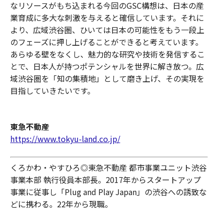
なリソースがもち込まれる今回のGSC構想は、日本の産
業育成に多大な刺激を与えると確信しています。それに
より、広域渋谷圏、ひいては日本の可能性をもう一段上
のフェーズに押し上げることができると考えています。
あらゆる壁をなくし、魅力的な研究や技術を発信するこ
とで、日本人が持つポテンシャルを世界に解き放つ。広
域渋谷圏を「知の集積地」として磨き上げ、その実現を
目指していきたいです。
東急不動産
https://www.tokyu-land.co.jp/
くろかわ・やすひろ◎東急不動産 都市事業ユニット渋谷
事業本部 執行役員本部長。2017年からスタートアップ
事業に従事し「Plug and Play Japan」の渋谷への誘致な
どに携わる。22年から現職。