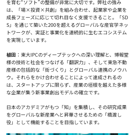
を育む“ソフト”の整備が非常に大切です。弊社の強み
は、「場×投資×共創」を組み合わせ、起業家や企業を
成長フェーズに応じて切れ目なく支援できること。「SD
S」を通じて築いた200を超えるグローバルな産官学ネッ
トワークが、実証と事業化を連続的に生むエコシステム
を実現しています。
植田
：東大IPCのディープテックへの深い理解と、博報堂
様の技術と社会をつなげる「翻訳力」、そして東急不動
産様の包括的な「街づくり」とグローバル連携のノウハ
ウ。それらをかけ合わせることによって達成されるの
は、スタートアップに限らず、産業の垣根を越えた多様
な企業が集う新事業創出モデルの確立です。
日本のアカデミアがもつ「知」を集積し、その研究成果
をグローバルな新産業へと昇華させるための「橋渡し
役」として機能することを目指しています。