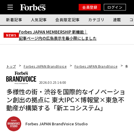
会員登録
ログイン
新着記事
人気記事
会員限定記事
カテゴリ
連載
コ
Forbes JAPAN MEMBERSHIP 新機能｜
NEWS
記事ページ内の広告表示を最小限にしました
トップ
Forbes JAPAN BrandVoice
Forbes JAPAN BrandVoice
多様
2026.03.25 16:00
多様性の街・渋谷を国際的なイノベーショ
ン創出の拠点に 東大IPC×博報堂×東急不
動産が構築する「新エコシステム」
Forbes JAPAN BrandVoice Studio