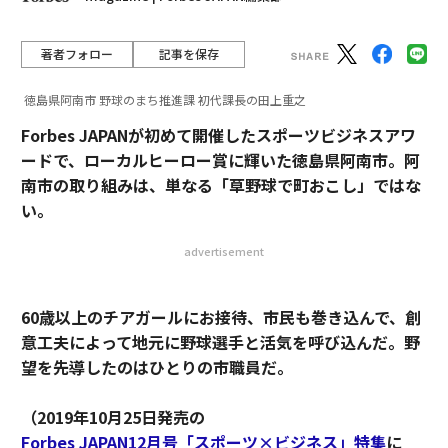
著者フォロー
記事を保存
徳島県阿南市 野球のまち推進課 初代課長の田上重之
Forbes JAPANが初めて開催したスポーツビジネスアワ
ードで、ローカルヒーロー賞に輝いた徳島県阿南市。阿
南市の取り組みは、単なる「草野球で町おこし」ではな
い。
advertisement
60歳以上のチアガールにお接待、市民も巻き込んで、創
意工夫によって地元に野球選手と活気を呼び込んだ。野
望を先導したのはひとりの市職員だ。
（2019年10月25日発売の
Forbes JAPAN12月号「スポーツ×ビジネス」特集
に