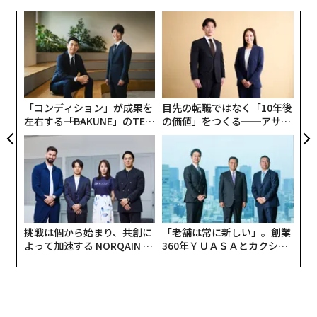
〜
金
個
パ
ェ
技
無
防
「コンディション」が成果を
目先の転職ではなく「10年後
左右する――「BAKUNE」のTEN
の価値」をつくる──アサイ
TIALが支える「挑戦者の明
ンの長期伴走型支援とは
日」
挑戦は個から始まり、共創に
「老舗は常に新しい」。創業
よって加速する NORQAIN JA
360年ＹＵＡＳＡとカクシン
PAN 特別座談会
CEO田尻望が語る、AIを超え
る人の価値