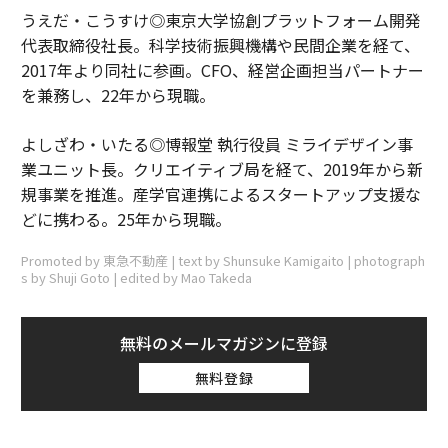
うえだ・こうすけ◎東京大学協創プラットフォーム開発
代表取締役社長。科学技術振興機構や民間企業を経て、
2017年より同社に参画。CFO、経営企画担当パートナー
を兼務し、22年から現職。
よしざわ・いたる◎博報堂 執行役員 ミライデザイン事
業ユニット長。クリエイティブ局を経て、2019年から新
規事業を推進。産学官連携によるスタートアップ支援な
どに携わる。25年から現職。
Promoted by 東急不動産 | text by Shunsuke Kamigaito | photograph
s by Shuji Goto | edited by Mao Takeda
無料のメールマガジンに登録
無料登録