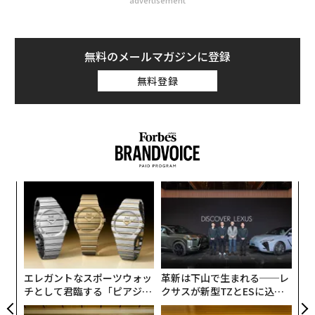
advertisement
無料のメールマガジンに登録
無料登録
創業
A
シン
顧客
超え
pa
「
な
左右
T
日
エレガントなスポーツウォッ
革新は下山で生まれる──レ
チとして君臨する「ピアジ
クサスが新型TZとESに込め
ェ」ポロの魅力
た「DISCOVER」の哲学