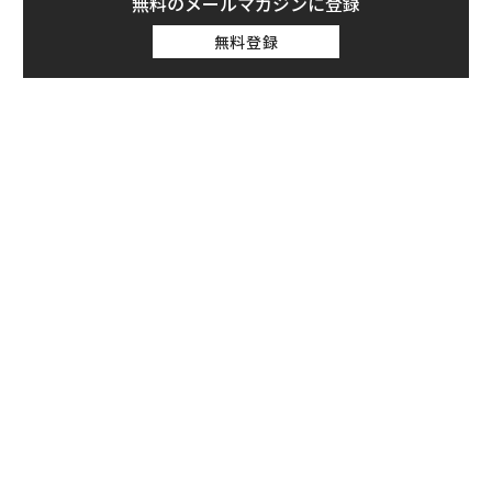
無料のメールマガジンに登録
無料登録
ンツ
“
への
シ
た、
グ
ソ
プ
─
束
アフリカの農村の通信、小1
AIが変えるのは効率ではなく
の壁。2人の挑戦者が手にし
顧客体験だ──HubSpot Ja
た「次なる武器」
panが語る「Grow Better」
な組織のつくり方