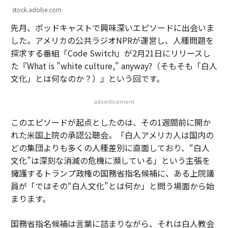
stock.adobe.com
先月、ポッドキャストで興味深いエピソードに出会いま
した。アメリカの公共ラジオNPRが運営し、人種問題を
探求する番組「Code Switch」が2月21日にリリースし
た『What is "white culture," anyway?（そもそも「白人
文化」とは何なのか？）』という回です。
advertisement
このエピソードが起点としたのは、その1週間前に開か
れた米国上院の承認公聴会。「白人アメリカ人は国内の
どの集団よりも多くの人種差別に直面しており、“白人
文化”は深刻な消滅の危機に瀕している」という主張を
擁護するトランプ政権の国務省指名候補に、ある上院議
員が「ではその“白人文化”とは何か」と問う場面から始
まります。
国務省指名候補は言葉に詰まりながら、それは白人教会