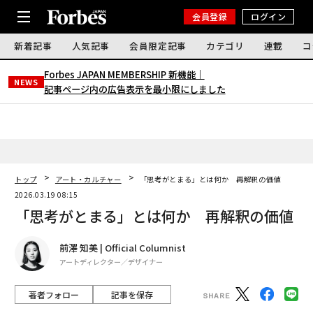
会員登録
ログイン
新着記事
人気記事
会員限定記事
カテゴリ
連載
コ
Forbes JAPAN MEMBERSHIP 新機能｜
NEWS
記事ページ内の広告表示を最小限にしました
トップ
アート・カルチャー
「思考がとまる」とは何か 再解釈の価値
2026.03.19 08:15
「思考がとまる」とは何か 再解釈の価値
前澤 知美 | Official Columnist
アートディレクター／デザイナー
著者フォロー
記事を保存