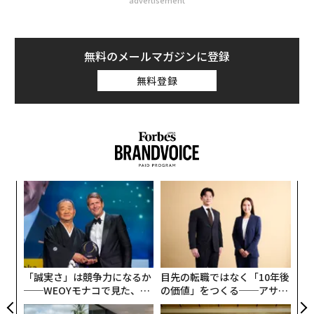
advertisement
無料のメールマガジンに登録
無料登録
キ
「
か。
左右
キャ
T
革
R S
日
ク
た「
「誠実さ」は競争力になるか
目先の転職ではなく「10年後
──WEOYモナコで見た、く
の価値」をつくる──アサイ
ら寿司の経営哲学
ンの長期伴走型支援とは