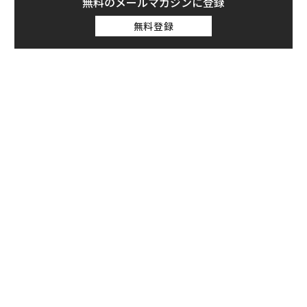
無料のメールマガジンに登録
無料登録
キ
「
か。
左右
キャ
T
革
R S
日
ク
た「
「誠実さ」は競争力になるか
目先の転職ではなく「10年後
──WEOYモナコで見た、く
の価値」をつくる──アサイ
ら寿司の経営哲学
ンの長期伴走型支援とは