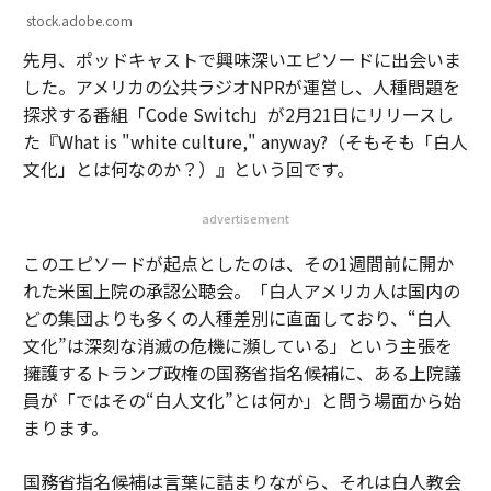
stock.adobe.com
先月、ポッドキャストで興味深いエピソードに出会いま
した。アメリカの公共ラジオNPRが運営し、人種問題を
探求する番組「Code Switch」が2月21日にリリースし
た『What is "white culture," anyway?（そもそも「白人
文化」とは何なのか？）』という回です。
advertisement
このエピソードが起点としたのは、その1週間前に開か
れた米国上院の承認公聴会。「白人アメリカ人は国内の
どの集団よりも多くの人種差別に直面しており、“白人
文化”は深刻な消滅の危機に瀕している」という主張を
擁護するトランプ政権の国務省指名候補に、ある上院議
員が「ではその“白人文化”とは何か」と問う場面から始
まります。
国務省指名候補は言葉に詰まりながら、それは白人教会