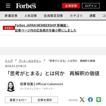
会員登録
ログイン
新着記事
人気記事
会員限定記事
カテゴリ
連載
コ
Forbes JAPAN MEMBERSHIP 新機能｜
NEWS
記事ページ内の広告表示を最小限にしました
トップ
アート・カルチャー
「思考がとまる」とは何か 再解釈の価値
2026.03.19 08:15
「思考がとまる」とは何か 再解釈の価値
前澤 知美 | Official Columnist
アートディレクター／デザイナー
著者フォロー
記事を保存