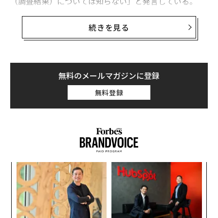
（調査結果）については知らない」と発言している。
以前、本件の責任がイラン側にある可能性を示唆してい
続きを見る
たトランプは、同調査について記者から問われた際、
「それ（調査結果）については知らない」と発言した。
調査結果に詳しい匿名筋がニューヨーク・タイムズに語
無料のメールマガジンに登録
ったところによれば、今回の誤射は国防情報局（DIA）
無料登録
が持つ古いデータに起因しており、このデータは爆撃さ
れた小学校が攻撃対象のイラン軍基地の一部だと示して
いた。
年後
な
サイ
術
た
小1
“
ア
にし
シ
グ