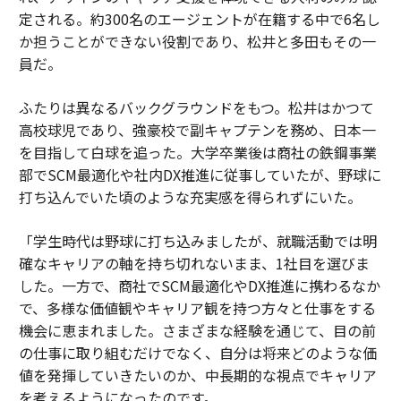
定される。約300名のエージェントが在籍する中で6名し
か担うことができない役割であり、松井と多田もその一
員だ。
ふたりは異なるバックグラウンドをもつ。松井はかつて
高校球児であり、強豪校で副キャプテンを務め、日本一
を目指して白球を追った。大学卒業後は商社の鉄鋼事業
部でSCM最適化や社内DX推進に従事していたが、野球に
打ち込んでいた頃のような充実感を得られずにいた。
「学生時代は野球に打ち込みましたが、就職活動では明
確なキャリアの軸を持ち切れないまま、1社目を選びま
した。一方で、商社でSCM最適化やDX推進に携わるなか
で、多様な価値観やキャリア観を持つ方々と仕事をする
機会に恵まれました。さまざまな経験を通じて、目の前
の仕事に取り組むだけでなく、自分は将来どのような価
値を発揮していきたいのか、中長期的な視点でキャリア
を考えるようになったのです。