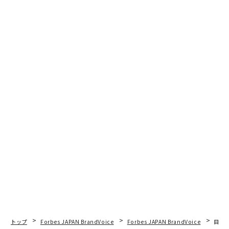
トップ
Forbes JAPAN BrandVoice
Forbes JAPAN BrandVoice
目先