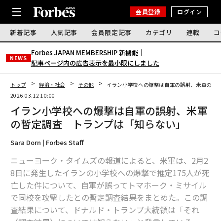
会員登録
ログイン
新着記事
人気記事
会員限定記事
カテゴリ
連載
コ
Forbes JAPAN MEMBERSHIP 新機能｜
NEWS
記事ページ内の広告表示を最小限にしました
トップ
経済・社会
その他
イラン小学校への爆撃は自軍の誤射、米軍の暫
2026.03.12 10:00
イラン小学校への爆撃は自軍の誤射、米軍
の暫定調査 トランプは「知らない」
Sara Dorn | Forbes Staff
ニューヨーク・タイムズの報道によると、米軍は、2月2
8日に発生したイランの小学校への爆撃で推定175人が死
亡した件について、自軍が誤ってトマホーク・ミサイル
で同校を攻撃したとの暫定調査結果をまとめた。この調
査結果について、ドナルド・トランプ大統領は「それ