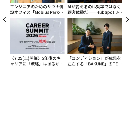
エンジニアのためのサウナ併
AIが変えるのは効率ではなく
設オフィス「Mobius Park」
顧客体験だ──HubSpot Ja
がオープン──タマディック
panが語る「Grow Better」
が健康経営を徹底する理由
な組織のつくり方
〈7.25(土)開催〉5年後のキ
「コンディション」が成果を
ャリアに「戦略」はあるか。
左右する――「BAKUNE」のTEN
トップエグゼクティブのキャ
TIALが支える「挑戦者の明
リアに触れる1日│CAREER S
日」
UMMIT 2026
翻訳＝江津拓哉