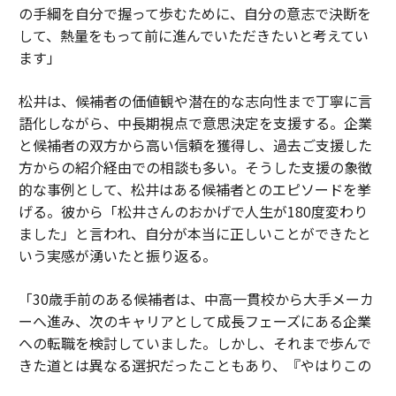
の手綱を自分で握って歩むために、自分の意志で決断を
して、熱量をもって前に進んでいただきたいと考えてい
ます」
松井は、候補者の価値観や潜在的な志向性まで丁寧に言
語化しながら、中長期視点で意思決定を支援する。企業
と候補者の双方から高い信頼を獲得し、過去ご支援した
方からの紹介経由での相談も多い。そうした支援の象徴
的な事例として、松井はある候補者とのエピソードを挙
げる。彼から「松井さんのおかげで人生が180度変わり
ました」と言われ、自分が本当に正しいことができたと
いう実感が湧いたと振り返る。
「30歳手前のある候補者は、中高一貫校から大手メーカ
ーへ進み、次のキャリアとして成長フェーズにある企業
への転職を検討していました。しかし、それまで歩んで
きた道とは異なる選択だったこともあり、『やはりこの
ままでいいのではないか』と何度も迷われていました。