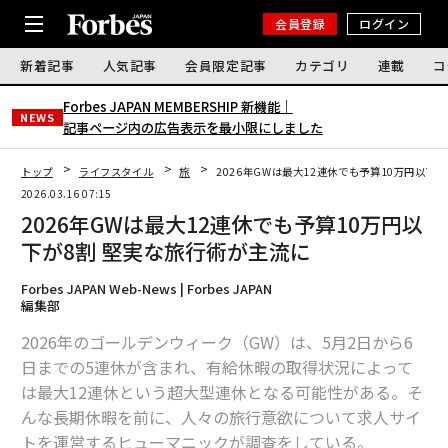
会員登録
ログイン
新着記事
人気記事
会員限定記事
カテゴリ
連載
コ
Forbes JAPAN MEMBERSHIP 新機能｜
NEWS
記事ページ内の広告表示を最小限にしました
トップ
ライフスタイル
旅
2026年GWは最大12連休でも予算10万円以下
2026.03.16 07:15
2026年GWは最大12連休でも予算10万円以
下が8割 堅実な旅行術が主流に
Forbes JAPAN Web-News | Forbes JAPAN
編集部
2026年のゴールデンウィーク（GW）は、5月2日から6
日までの5連休が含まれ、有給休暇の取得状況によって
は最大12連休という超大型連休となる可能性がある。そ
んな長期休暇を前に、人々の旅行意欲について求人サイ
トを運営するヒューマニックが調査をしている。