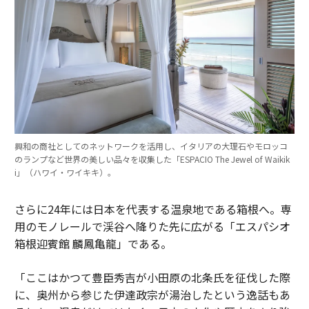
興和の商社としてのネットワークを活用し、イタリアの大理石やモロッコ
のランプなど世界の美しい品々を収集した「ESPACIO The Jewel of Waikik
i」（ハワイ・ワイキキ）。
さらに24年には日本を代表する温泉地である箱根へ。専
用のモノレールで渓谷へ降りた先に広がる「エスパシオ
箱根迎賓館 麟鳳亀龍」である。
「ここはかつて豊臣秀吉が小田原の北条氏を征伐した際
に、奥州から参じた伊達政宗が湯治したという逸話もあ