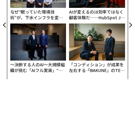
た
なぜ“眠っていた環境技
AIが変えるのは効率ではなく
術”が、下水インフラを変え
顧客体験だ──HubSpot Ja
気になる予算面では、一人あたりの旅行予算として「10
たのか──産総研×月島JFE
panが語る「Grow Better」
万円以内」と回答した人が30.7%で最も多かった。次い
アクアソリューションの10年
な組織のつくり方
で「5万円以内」が25.9%、「3万円以内」が21.6%と続
いている。長期の連休とはいえ、支出を10万円以下に抑
えようとする層が全体の約8割を占めており、物価高騰
が続く中でレジャー支出に対する堅実な姿勢がうかがえ
る。
〜決断する人のAI〜大規模組
「コンディション」が成果を
織が挑む「AIフル実装」“使
左右する――「BAKUNE」のTEN
う”企業から“動く”企業へ【N
TIALが支える「挑戦者の明
TTドコモビジネス×PwC】
日」