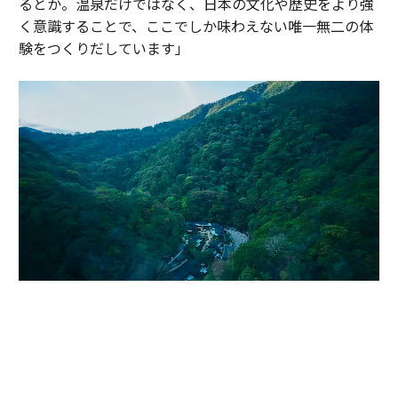
るとか。温泉だけではなく、日本の文化や歴史をより強
く意識することで、ここでしか味わえない唯一無二の体
験をつくりだしています」
かつて伊達政宗が小田原攻めの際に滞在し、戦の疲れを癒したと伝わる温
泉地。早川沿いの渓谷に9棟のヴィラが点在する「エスパシオ 箱根迎賓館
麟鳳亀龍」（神奈川・箱根）。