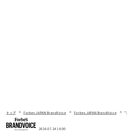
トップ
Forbes JAPAN BrandVoice
Forbes JAPAN BrandVoice
“泊
2026.07.24 16:00