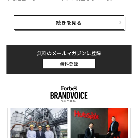
それによると、2026年のGWに旅行を予定・希望してい
る層の旅先選びにおいて、最も重視されるのは「観光」
続きを見る
（31.6%）であった。次いで「食事・グルメ」（25.
7%）、「費用・コスパ」（21.8%）と続いている。まず
は目的地の魅力を直接体験できるアクティビティが優先
される傾向にあるようだ。
無料のメールマガジンに登録
無料登録
ィン
「
ズが
─
ムの
ら
義す
ア
むス
の