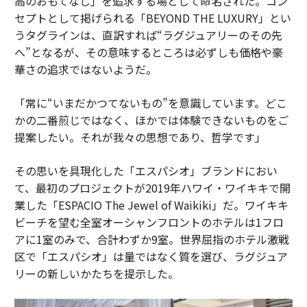
高のおもてなし」を追求する場として命名された。コン
セプトとして掲げられる「BEYOND THE LUXURY」とい
うタグラインは、直訳すれば“ラグジュアリーのその先
へ”となるが、その意味するところは必ずしも価格や豪
華さの追求ではないようだ。
「常に“いまだかつてないもの”を意識しています。どこ
かの二番煎じではなく、ほかでは体験できないものをご
提案したい。それが我々の思想であり、哲学です」
その思いを具現化した「エスパシオ」ブランドにおい
て、最初のプロジェクトが2019年ハワイ・ワイキキで開
業した「ESPACIO The Jewel of Waikiki」だ。ワイキキ
ビーチを望む全室オーシャンフロントのホテルは1フロ
アに1室のみで、合計わずか9室。世界屈指のホテル激戦
区で「エスパシオ」は量ではなく質を選び、ラグジュア
リーの新しいかたちを提示した。