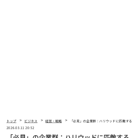
率、新たなリスク、未開拓の機会――は掘り下げられず、拡
大余地が狭まり、ロイヤルティも弱くなる。
顧客中心の成長に関する
マッキンゼーの調査
は、顧客と
の接点にアドバイザリー能力を組み込む組織は、定着率
の向上、ウォレットシェアの拡大、市況サイクルを通じ
たより強靭なパフォーマンスを実現しやすいことを示唆
している。これはフロントラインだけの問題ではない。
企業が価値をどう定義し、チームがそれを提供できる態
勢にあるかどうかに帰着する。
「もっとコンサルティブに」だけでは不十分な
理由
多くの経営陣は、従業員にもっとコンサルティブである
よう促す。しかし、構造的な支援がなければ、その指示
トップ
ビジネス
経営・戦略
「必見」の企業群：ハリウッドに匹敵するス
は理想論に聞こえかねない。
2026.03.11 20:52
「必見」の企業群：ハリウッドに匹敵する
顧客接点のあるプロフェッショナルは、製品の専門家と