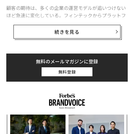
顧客の期待は、多くの企業の運営モデルが追いつけない
ほど急速に変化している。フィンテックからプラットフ
ォーム型サービス提供者まで、デジタルネイティブの競
合がスピード、シンプルさ、透明性の基準を引き上げ
続きを見る
た。乗り換えが容易になるにつれ、製品差別化や取引効
率に依存する組織は、成長を維持することが難しくなっ
ている。
無料のメールマガジンに登録
PwCやSalesforceといった企業の調査は、デジタルの代
無料登録
替手段が乗り換えの摩擦と新しい提供者を試すことへの
心理的リスクを減らすにつれて、顧客ロイヤルティがよ
り脆弱になっていることを示している。
PwCの顧客体験に関する調査
は、価値が代替可能だと感
じられるときに顧客がどれほど迅速にブランドを見直す
かを浮き彫りにし、
Salesforceのグローバル顧客調査
キ
“
は、洞察とパーソナライゼーションへの期待が上昇し続
か。
オ
けていることを示している。
キャ
ジ
「