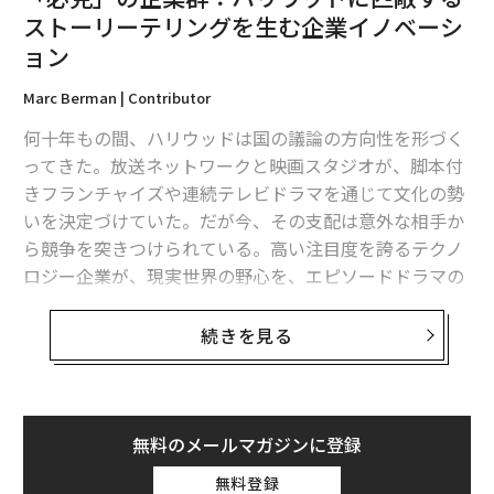
ストーリーテリングを生む企業イノベーシ
して採用され、提供内容について訓練され、件数や短期
ョン
成果で評価されることが多い。より広く洞察主導の対話
へ移行するには、以下の3点で意図的な変更が必要とな
Marc Berman | Contributor
る。
何十年もの間、ハリウッドは国の議論の方向性を形づく
• インセンティブ：
目先の販売実績と並行して、発見、
ってきた。放送ネットワークと映画スタジオが、脚本付
洞察、長期的な価値創出を評価する。
きフランチャイズや連続テレビドラマを通じて文化の勢
いを決定づけていた。だが今、その支配は意外な相手か
• ツール：
顧客との接点に先立ち、関連性が高くタイム
ら競争を突きつけられている。高い注目度を誇るテクノ
リーな情報を提供する。
ロジー企業が、現実世界の野心を、エピソードドラマの
ようなテンポと可視性で展開しているのだ。
• スキル：
診断的でビジネス志向の質問を投げかける自
続きを見る
信を育む。
テスラ
、
スペースX
、
Anduril Industries
、
Colossal Biosciences
、
Anthropic
といった組織は、継続
ここで、AIが測定可能なインパクトを生み始める。
的に更新されるパブリックな物語となった。製品発表、
資金調達、規制上の課題、経営陣の発言はリアルタイム
無料のメールマガジンに登録
パフォーマンスを増幅するAI
で追跡され、政策立案者や投資家、そして——かつてな
無料登録