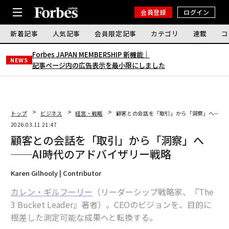
会員登録
ログイン
新着記事
人気記事
会員限定記事
カテゴリ
連載
コ
Forbes JAPAN MEMBERSHIP 新機能｜
NEWS
記事ページ内の広告表示を最小限にしました
トップ
ビジネス
経営・戦略
顧客との会話を「取引」から「洞察」へ──A
2026.03.11 21:47
顧客との会話を「取引」から「洞察」へ
──AI時代のアドバイザリー戦略
Karen Gilhooly | Contributor
カレン・ギルフーリー
（リーダーシップ戦略家、『The
3 Bucket Leader』著者）。CEOのビジョンを、目的に
根差した測定可能な成果へと転換する。