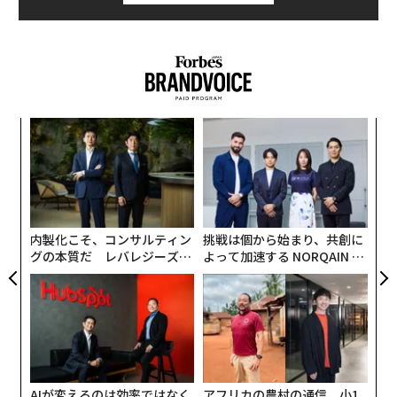
いほどオーディエンスへの到達が難しくなった時代にあ
顧客接点の役割における最も効果的なAI活用は、人を置
って——数百万のソーシャルメディアのフォロワーから
き換えることではなく、準備の質を高めることにある。
持続的な関心を集める。彼らの「いいね」やシェア、コ
メントが企業の節目を連載形式で広く語られる出来事へ
これを正しく実践している組織は、AIを用いて顧客デー
と変えていく。
タ、業界動向、行動シグナルを分析し、会議前にリス
ク、非効率、成長機会を浮かび上がらせる。これによ
キ
“
これは偶然ではない。これらの企業は共通の「定石」に
り、過去を報告することから、次に起こり得ることを議
か。
オ
沿って動いており、それが今、過密なメディア環境で注
論することへと移行できる。
キャ
ジ
「
目を集めるストーリーテリングのあり方そのものを形づ
R S
─
くりつつある。
マッキンゼーの最新グローバルAI調査
によると、顧客エ
ら
ンゲージメントや営業機能にAIを組み込む企業ほど、収
内製化こそ、コンサルティン
挑戦は個から始まり、共創に
イーロン・マスク、サム・アルトマン、ジェフ・ベゾ
益増加を報告する傾向が高い。同様に、
グの本質だ レバレジーズが
よって加速する NORQAIN JA
ス、ベン・ラムといった創業者は、自らのリーダーシッ
マイクロソフトのWork Trend Index
は、AIが知識集約型
実践する、次世代ファームの
PAN 特別座談会
プを強く可視化し、技術的な取り組みや企業の進捗をソ
全貌
の役割、特に準備負荷の高い業務において生産性を高め
ーシャルメディアや公開の製品発表を通じて発信してい
ていることを明らかにしている。
る。その人物像は、かつてエンターテインメントのスタ
ーに向けられていたのと同等の熱量で追われ、日々の動
私が関わったある中堅の商業系貸し手では、AI分析によ
きがリアルタイムに展開されることで、従来の企業コミ
り、顧客の支払いフローにおける遅延と不整合が明らか
AIが変えるのは効率ではなく
アフリカの農村の通信、小1