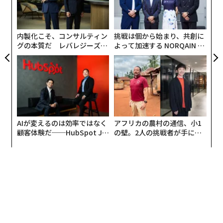
R S
─
その代わりに台頭しているのは、新たな競争上のレバー
ら
だ。すなわち、意味のある洞察主導のアドバイザリーを
内製化こそ、コンサルティン
挑戦は個から始まり、共創に
大規模に提供する能力である。リーダーにとってこれ
グの本質だ レバレジーズが
よって加速する NORQAIN JA
は、新たな収益を解き放ち、関係性を深化させ、長期的
実践する、次世代ファームの
PAN 特別座談会
なレジリエンスを強化する機会となる。
全貌
ほとんどのダッシュボードが見落とす成長の制
約要因
経営層向けダッシュボードの多くは、売上高、利益率、
AIが変えるのは効率ではなく
アフリカの農村の通信、小1
パイプライン、市場シェアに焦点を当てている。しか
顧客体験だ──HubSpot Ja
の壁。2人の挑戦者が手にし
し、高成長企業とそうでない企業を分ける要因として重
panが語る「Grow Better」
た「次なる武器」
な組織のつくり方
要性を増しているものを見落としがちだ。それは、顧客
接点のあるチームが、顧客の意思決定をどれだけ効果的
に改善しているかである。
やり取りが取引的なままであると、会話は目先のニーズ
や製品機能に集中しやすい。より深い課題――業務の非効