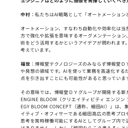
――エンジニアはどのように価値を発揮していくべ
中村
：私たちはAI戦略として「オートメーショ
オートメーション、すなわち自動化や効率化は当
方で強化や拡張を意味するオーグメンテーション
術をどう活用するかというアイデアが問われます
考えています。
福世
：博報堂テクノロジーズのみならず博報堂Ｄ
や発想の領域です。AIを使って業務を高速化する
点を引き出すことにも可能性があると思っていま
その意味では、博報堂ＤＹグループが開発する新たな
ENGINE BLOOM（クリエイティビティ エンジ
EGY BLOOM CONCEPT（通称、細田AI）」
イティブ・オフィサーである細田高広の思考プロセ
思考を常時稼働可能にするAIとしてグループ内で
はありません。しかし「細田ならこう考える」と