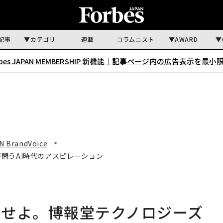
記事
カテゴリ
連載
コラムニスト
AWARD
rbes JAPAN MEMBERSHIP 新機能｜
記事ページ内の広告表示を最小
N BrandVoice
問うAI時代のアスピレーション
出せよ。博報堂テクノロジーズ