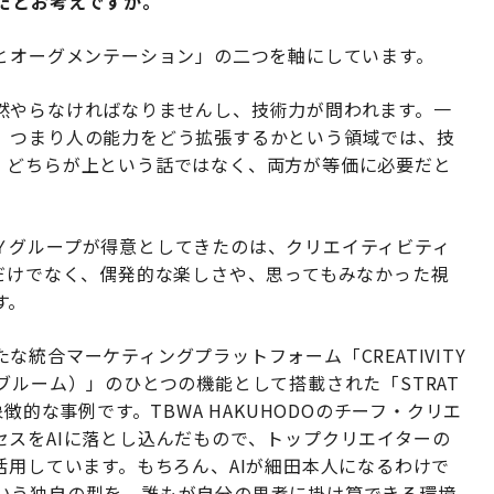
きだとお考えですか。
ンとオーグメンテーション」の二つを軸にしています。
然やらなければなりませんし、技術力が問われます。一
、つまり人の能力をどう拡張するかという領域では、技
。どちらが上という話ではなく、両方が等価に必要だと
Ｙグループが得意としてきたのは、クリエイティビティ
だけでなく、偶発的な楽しさや、思ってもみなかった視
す。
統合マーケティングプラットフォーム「CREATIVITY
ン ブルーム）」のひとつの機能として搭載された「STRAT
は、象徴的な事例です。TBWA HAKUHODOのチーフ・クリエ
スをAIに落とし込んだもので、トップクリエイターの
活用しています。もちろん、AIが細田本人になるわけで
いう独自の型を、誰もが自分の思考に掛け算できる環境