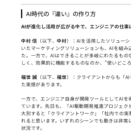
AI時代の『違い』の作り方
――AIが進化し活用が広がる中で、エンジニアの仕
中村 信
（以下、
中村
）：AIを活用したソリュー
いたマーケティングソリューションも、AIを組
た。一方で、AIはできることが多岐にわたるも
しく、効果的に機能するものなのか、”使いどころ
福世 誠
（以下、
福世
）：クライアントからも「A
た実感があります。
一方で、エンジニア自身が開発ツールとしてAI
ています。先日も、「AI駆動開発推進プロジェク
大別すると「クライアントワーク」「社内での実
れると思います。いずれのシーンでも動きは非常
状況です。