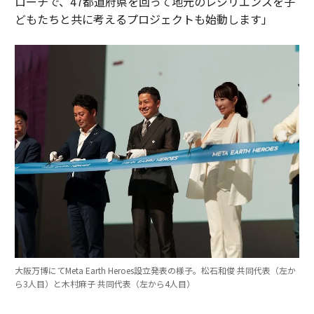
ローチで、47都道府県を回って地元のレジリエンスを子
どもたちと共に考えるプロジェクトも始動します」
大阪万博にてMeta Earth Heroes設立発表の様子。松石和俊 共同代表（左か
ら3人目）と木村麻子 共同代表（左から4人目）