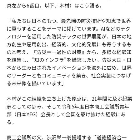
真左から6番目。以下、木村）はこう語る。
「私たちは日本のもつ、最先端の防災技術や知恵で世界
に貢献することをテーマに掲げています。AIなどのテク
ノロジーを活用した防災テックの世界展開が、日本の地
方創生や雇用創出、経済的、文化的発展にも寄与するも
のと考え、『防災＝一過性の対策』から、多様な経験知
を結集し、“知のインフラ”を構築したい。防災大国・日
本から生み出されたイノベーションを海外に広め、世界
のリーダーともコミュニティを築き、社会実装につなげ
る未来像を描いています」
木村がこの組織を立ち上げた原点は、21年間に及ぶ起業
家としての歩み、そして令和5年度日本商工会議所青年
部（日本YEG）会長として全国を駆け抜けた経験にあ
る。
商工会議所の父、渋沢栄一翁提唱する「道徳経済合一