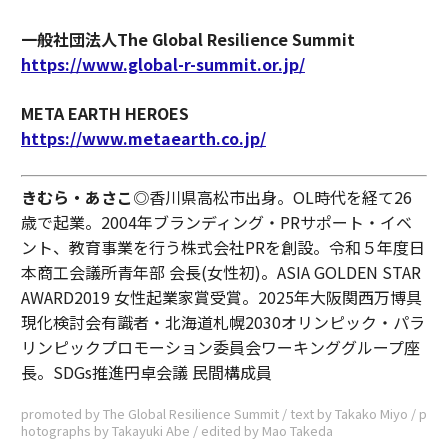
一般社団法人The Global Resilience Summit
https://www.global-r-summit.or.jp/
META EARTH HEROES
https://www.metaearth.co.jp/
きむら・あさこ
◎香川県高松市出身。OL時代を経て26
歳で起業。2004年ブランディング・PRサポート・イベ
ント、教育事業を行う株式会社PRを創設。令和５年度日
本商工会議所青年部 会長(女性初)。ASIA GOLDEN STAR
AWARD2019 女性起業家賞受賞。2025年大阪関西万博具
現化検討会有識者​・北海道札幌2030オリンピック・パラ
リンピックプロモーション委員会ワーキンググループ座
長。SDGs推進円卓会議 民間構成員
promoted by The Global Resilience Summit / text by Takako Miyo / p
hotographs by Takayuki Abe / edited by Mao Takeda