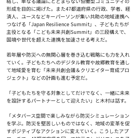
結し、単なる議論にとどまらない協働型コミュニティの
形成を目的に掲げた。また47都道府県の行政、学者、経
済人、ユースなどキーパーソンが集い共助の地域連携へ
つなげる「Japan Resilience Summit」、子どもたちが
主役となる「こども未来共創Summit」の三段構えで、
国境や世代を超えた連携を加速させる考えだ。
若年層や防災への無関心層を巻き込む戦略にも力を入れ
ていく。子どもたちへのデジタル教育や故郷教育を通し
て地域愛を育む「未来共創会議＆クリエイター育成プロ
ジェクト」などの計画も進む予定だ。
「子どもたちを守る対象としてだけでなく、一緒に未来
を設計するパートナーとして迎えたい」と木村は話す。
「メタバース空間で楽しみながら防災シミュレーション
を学ぶ。防災を堅苦しいものではなく、地域の変革を促
すポジティブなアクションに変えていく。こうしたアプ