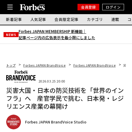
会員登録
ログイン
新着記事
人気記事
会員限定記事
カテゴリ
連載
コ
Forbes JAPAN MEMBERSHIP 新機能｜
NEWS
記事ページ内の広告表示を最小限にしました
トップ
Forbes JAPAN BrandVoice
Forbes JAPAN BrandVoice
災害
2026.03.25 20:00
災害大国・日本の防災技術を「世界のイン
フラ」へ 産官学民で挑む、日本発・レジ
リエンス産業の幕開け
Forbes JAPAN BrandVoice Studio