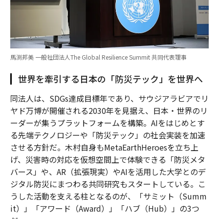
馬渕邦美 一般社団法人The Global Resilience Summit 共同代表理事
世界を牽引する日本の「防災テック」を世界へ
同法人は、SDGs達成目標年であり、サウジアラビアでリ
ヤド万博が開催される2030年を見据え、日本・世界のリ
ーダーが集うプラットフォームを構築。AIをはじめとす
る先端テクノロジーや「防災テック」の社会実装を加速
させる方針だ。木村自身もMetaEarthHeroesを立ち上
げ、災害時の対応を仮想空間上で体験できる「防災メタ
バース」や、AR（拡張現実）やAIを活用した大学とのデ
ジタル防災にまつわる共同研究もスタートしている。こ
うした活動を支える柱となるのが、「サミット（Summ
it）」「アワード（Award）」「ハブ（Hub）」の3つ