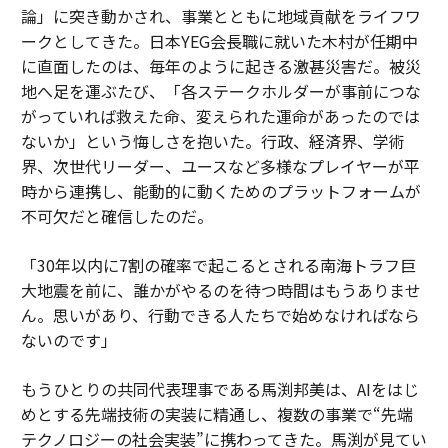
論」に突き動かされ、事業とともに地域貢献をライフワ
ークとしてきた。日本YEG会長職に就いた木村が任期中
に直面したのは、毎年のように起きる激甚災害だ。被災
地へ足を運ぶたび、「各ステークホルダーが事前につな
がっていれば救えた命、変えられた運命があったのでは
ないか」という悔しさを抱いた。行政、経済界、学術
界、次世代リーダー、ユースなど多様なプレイヤーが平
時から連携し、能動的に動くためのプラットフォームが
不可欠だと確信したのだ。
「30年以内に7割の確率で起こるとされる南海トラフ巨
大地震を前に、誰かがやるのを待つ時間はもうありませ
ん。思いがあり、行動できる人たちで始めなければなら
ないのです」
もうひとりの共同代表理事である馬渕邦美は、AIをはじ
めとする先端技術の実装に精通し、複数の事業で“先端
テクノロジーの社会実装”に携わってきた。馬渕が見てい