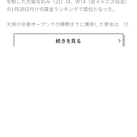
を制した大坂なおみ（21）は、WTA（女子テニス協会）
の1月28日付けの賞金ランキングで首位となった。
大坂が全豪オープンでの優勝までに獲得した賞金は、31
0万4114ドル（約3億3700万円）となっている。生涯獲
得賞金は1000万ドルを超えた。
続きを見る
大坂は昨シーズン、全米オープンで過去23回にわたって
グランドスラムで優勝を収めてきたセリーナ・ウィリア
ムズを破り、初めて4大大会のタイトルを獲得。飛躍的
な成長を遂げると同時に、賞金ランキングでも大きく順
位を上げてきた。
編集＝木内涼子