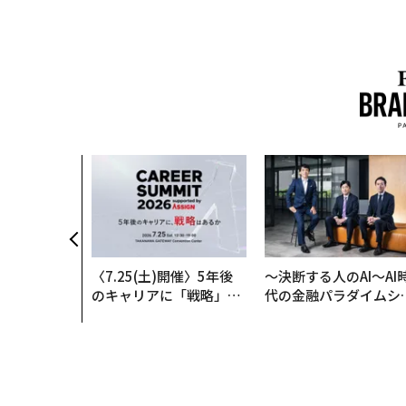
〈7.25(土)開催〉5年後
〜決断する人のAI〜AI
のキャリアに「戦略」は
代の金融パラダイムシ
あるか。トップエグゼク
ト、「超個別化」の核
ティブのキャリアに触れ
【MUFG×ウェルスナ
る1日│CAREER SUMMI
×PwC】
T 2026