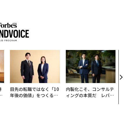
革新
─レ
Sに
R」
時
目先の転職ではなく「10
内製化こそ、コンサルテ
フ
年後の価値」をつくる─
ィングの本質だ レバレ
心
─アサインの長期伴走型
ジーズが実践する、次世
ビ
支援とは
代ファームの全貌