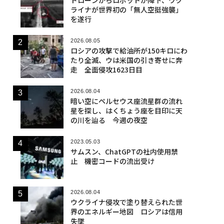
ライナが世界初の「無人空挺強襲」
を遂行
2026.08.05
ロシアの攻撃で給油所が150キロにわ
たり全滅、ウは米国の引き寄せに奔
走 全面侵攻1623日目
2026.08.04
暗い空にペルセウス座流星群の流れ
星を探し、はくちょう座を目印に天
の川を辿る 今週の夜空
2023.05.03
サムスン、ChatGPTの社内使用禁
止 機密コードの流出受け
2026.08.04
ウクライナ侵攻で塗り替えられた世
界のエネルギー地図 ロシアは信用
失墜