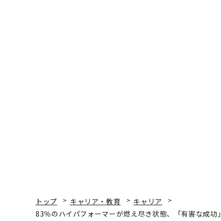
トップ
キャリア・教育
キャリア
83％のハイパフォーマーが燃え尽き状態、「有害な成功
キャリア
2026.03.12 17:00
83％のハイパフォーマー
功」の実態と持続可能な
Bryan Robinson, Ph.D. | Contributor