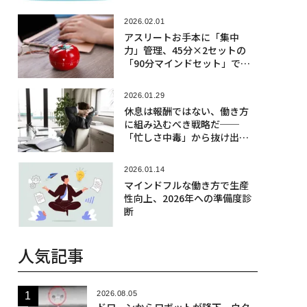
ット法
2026.02.01
アスリートお手本に「集中
力」管理、45分×2セットの
「90分マインドセット」でキ
ャリアを築く
2026.01.29
休息は報酬ではない、働き方
に組み込むべき戦略だ──
「忙しさ中毒」から抜け出す
生産性の再定義
2026.01.14
マインドフルな働き方で生産
性向上、2026年への準備度診
断
人気記事
2026.08.05
ドローンからロボットが降下、ウク