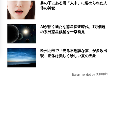
鼻の下にある溝「人中」に秘められた人
体の神秘
AIが拓く新たな惑星探査時代、1万個超
の系外惑星候補を一挙発見
欧州北部で「光る不思議な雲」が多数出
現、正体は美しく珍しい夏の天象
Recommended by