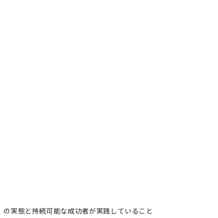
」の実態と持続可能な成功者が実践していること
が燃え尽き状態、「有害な成
成功者が実践していること
著者フォロー
記事を保存