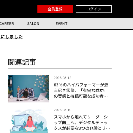
会員登録
ログイン
CAREER
SALON
EVENT
限にしました
関連記事
2026.03.12
83％のハイパフォーマーが燃
え尽き状態、「有害な成功」
の実態と持続可能な成功者が
実践していること
2026.03.10
スマホから離れてリーダーシ
ップ向上へ、デジタルデトッ
クスが必要な3つの兆候とリセ