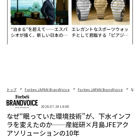
“泊まる”を超えて──エスパ
エレガントなスポーツウォッ
シオが描く、新しい日本のラ
チとして君臨する「ピアジ
グジュアリー（前編）
ェ」ポロの魅力
トップ
Forbes JAPAN BrandVoice
Forbes JAPAN BrandVoice
なぜ
2026.07.24 16:00
なぜ“眠っていた環境技術”が、下水インフ
ラを変えたのか──産総研×月島JFEアク
アソリューションの10年