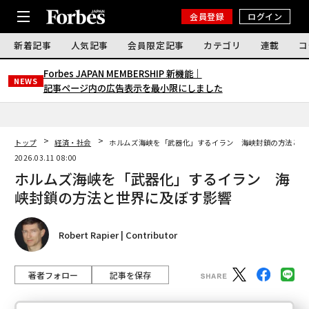
会員登録
ログイン
新着記事
人気記事
会員限定記事
カテゴリ
連載
コ
Forbes JAPAN MEMBERSHIP 新機能｜
NEWS
記事ページ内の広告表示を最小限にしました
トップ
経済・社会
ホルムズ海峡を「武器化」するイラン 海峡封鎖の方法と世
2026.03.11 08:00
ホルムズ海峡を「武器化」するイラン 海
峡封鎖の方法と世界に及ぼす影響
Robert Rapier | Contributor
著者フォロー
記事を保存