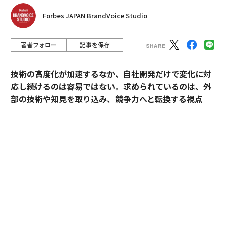
Forbes JAPAN BrandVoice Studio
著者フォロー
記事を保存
技術の高度化が加速するなか、自社開発だけで変化に対
応し続けるのは容易ではない。求められているのは、外
部の技術や知見を取り込み、競争力へと転換する視点
だ。
産業技術総合研究所（以下、産総研）は、先端技術の研
究開発にとどまらず、企業の新規事業創出や価値向上に
貢献してきた実績を有する。本連載では、産総研と企業
の連携によって、新たな市場の創出や既存の市場拡大が
どのように実現され、事業として成果を上げてきたの
か。その共創による「社会実装」の裏側を、全7回にわ
たり紐解く。