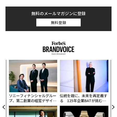
無料のメールマガジンに登録
無料登録
ンツ
目
への
の
た、
ン
内
グ
実
全
ソニーフィナンシャルグルー
伝統を礎に、未来を再定義す
プ、第二創業の経営デザイン
る 125年企業BATが挑むス
──カギは意志を引き出し、
モークレスな未来
束ね、共創すること