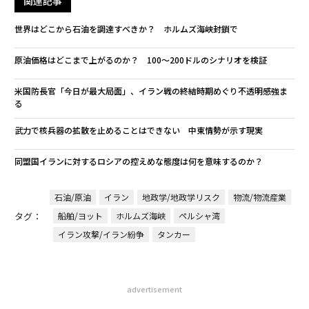
関連記事
世界はどこから石油を調達すべきか？ ホルムズ海峡封鎖で
原油価格はどこまで上がるのか？ 100～200ドルのシナリオを検証
米国防長官「今日が最大局面」、イラン戦の終結時期めぐり不透明感強ま
る
武力で核兵器の拡散を止めることはできない 中東情勢が示す現実
同盟国イランに対するロシアの控えめな態度は何を意味するのか？
石油/原油
イラン
地政学/地政学リスク
物流/物流産業
タグ：
船舶/ヨット
ホルムズ海峡
ペルシャ湾
イラン攻撃/イラン紛争
タンカー
advertisement