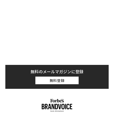
業者によるマイクロチップ装着義務化を知っているかを
尋ねたところ、「はい」と回答したのは犬の飼い主で8
9%、猫の飼い主で82%に。昨年（2022年）、法改正直
前の5月に行った調査結果を、いずれも11ポイント上回
った。
他方、すでに犬・猫を飼っている人や譲り受ける人は、
マイクロチップの装着が努力義務となっていることを知
っているかを聞くと、「はい」と回答したのは犬の飼い
主で88%、猫の飼い主で78%。こちらも共に、昨年から
無料のメールマガジンに登録
約10ポイント上昇した。
無料登録
さらに、ペットのマイクロチップ装着の状況を聞いたと
ころ、「装着している」と回答としたのは犬の場合7
6%、猫の場合は43%。マイクロチップ装着のきっかけ
として最も多かった回答は、犬猫の飼い主共に「業者が
装着していた」で、大半（犬87%、猫73%）を占めた。