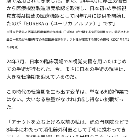
験で活用されてきました。また、24年4月に厚生労働省
から医療機器製造販売承認を取得し、日本初
の手術視
※
覚支援AI搭載の医療機器として同年7月に提供を開始し
たのが『EUREKA α（ユーリカ アルファ）』です」
※独立行政法人医薬品医療機器総合機構（PMDA）が公開する令和5年度までに承認された
品目一覧及び令和6年度の承認医療機器をアナウト社が確認する限りの情報（2024年4月1
7日時点）
24年7月、日本の臨床現場でAI視覚支援を用いたはじめ
ての手術が行われた。今、まさに日本の手術の現場は、
大きな転換期を迎えているのだ。
この時代の転換期を生み出す変革は、単なる知的作業で
はない。大いなる熱量がなければ成し得ない挑戦だっ
た。
「アナウトを立ち上げる以前の私は、虎の門病院などで
8年半にわたって消化器外科医として手術に携わってき