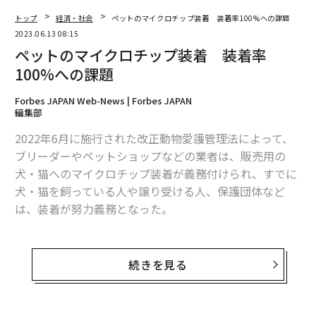
トップ
経済・社会
ペットのマイクロチップ装着 装着率100%への課題
2023.06.13 08:15
ペットのマイクロチップ装着 装着率
100%への課題
Forbes JAPAN Web-News | Forbes JAPAN
編集部
2022年6月に施行された改正動物愛護管理法によって、
ブリーダーやペットショップなどの業者は、販売用の
犬・猫へのマイクロチップ装着が義務付けられ、すでに
犬・猫を飼っている人や譲り受ける人、保護団体など
は、装着が努力義務となった。
そこから約1年、飼い主たちはペットのマイクロチップ
装着をどのように捉えているのだろうか。ペット保険を
続きを見る
提供するペットメディカルサポートは4月26日〜5月2
日、同社が提供する「PS保険」の契約者である飼い主44
0名を対象に、調査を行った。