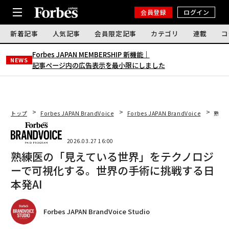
会員登録
ログイン
新着記事
人気記事
会員限定記事
カテゴリ
連載
コ
Forbes JAPAN MEMBERSHIP 新機能｜
NEWS
記事ページ内の広告表示を最小限にしました
トップ
Forbes JAPAN BrandVoice
Forbes JAPAN BrandVoice
熟練
2026.03.27 16:00
熟練医の「見えている世界」をテクノロジ
ーで可視化する。世界の手術に挑戦する日
本発AI
Forbes JAPAN BrandVoice Studio