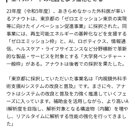
23年度（令和5年度）、あきらめなかった外科医が率い
るアナウトは、東京都の「ゼロエミッション東京の実現
等に向けたイノベーション促進事業」に採択された。同
事業には、再生可能エネルギーの基幹化などを支援する
「ゼロエミッション枠」と、AI、ロボティクス、情報通
信、ヘルスケア・ライフサイエンスなど分野横断で革新
的な製品・サービスを対象とする「大学発ベンチャー・
一般枠」がある。アナウトは後者での採択を果たした。
「東京都に採択していただいた事業名は『内視鏡外科手
術支援AIシステムの改良と普及』です。まさに今、アナ
ウトはシステムの改良と普及を力強く推進していくフェ
ーズに入っています。補助金を活用しながら、より高いA
I解析度を目指し、解析対象となる構造物（内臓）を増や
し、リアルタイムに解析する性能の強化を行ってきまし
た」