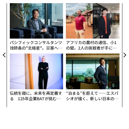
“
オ
ジ
内
グ
実
全
パシフィックコンサルタンツ
アフリカの農村の通信、小1
技師長の"北極星"。災害への
の壁。2人の挑戦者が手にし
無力感を乗り越え見つけた、
た「次なる武器」
防災一筋20年の答え
続けてマイクロチップ装着の賛否については、犬の飼い
主では賛成派が計86%に。昨年は「賛成」「どちらかと
いうと賛成」いずれも42%だったが、法改正から1年を
経て、「賛成」（46%）が「どちらかというと賛成」
（40%）を上回った。猫の飼い主でも賛成派が計86%に
伝統を礎に、未来を再定義す
“泊まる”を超えて──エスパ
上ったものの、「どちらかというと賛成」（53%）が
る 125年企業BATが挑むス
シオが描く、新しい日本のラ
モークレスな未来
グジュアリー（前編）
「賛成」（33%）より20ポイント高く、昨年とほぼ同様
（それぞれ53%、34%）の傾向が見られた。