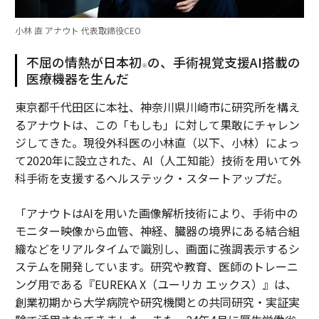
小林 直 アナウト 代表取締役CEO
不屈の情熱が日本初
の、手術視覚支援AI搭載の
※
医療機器を生んだ
東京都千代田区に本社、神奈川県川崎市に研究所を構え
るアナウトは、この「もしも」に対して果敢にチャレン
ジしてきた。現役外科医の小林直（以下、小林）によっ
て2020年に設立された、AI（人工知能）技術を用いて外
科手術を支援するヘルステック・スタートアップだ。
「アナウトはAIを用いた画像解析技術により、手術中の
モニター映像から血管、神経、臓器の境界にある結合組
織などをリアルタイムで識別し、画面に強調表示するシ
ステムを開発しています。研究や教育、医師のトレーニ
ング用である『EUREKA X（ユーリカ エックス）』は、
創業初期から大学病院や研究機関との共同研究・実証実