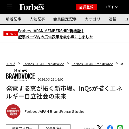
会員登録
ログイン
新着記事
人気記事
会員限定記事
カテゴリ
連載
コ
Forbes JAPAN MEMBERSHIP 新機能｜
NEWS
記事ページ内の広告表示を最小限にしました
トップ
Forbes JAPAN BrandVoice
Forbes JAPAN BrandVoice
発電
2026.03.25 16:00
発電する窓が拓く新市場。inQsが描くエネ
ルギー自立社会の未来
Forbes JAPAN BrandVoice Studio
著者フォロー
記事を保存