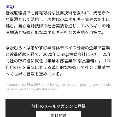
inQs
低照度環境でも発電可能な独自技術を強みに、光を新た
な資源として活用し、次世代のエネルギー価値の創出に
挑む。自立電源技術の社会実装を通じ、エネルギーの地
産地消と持続可能なエネルギー社会の実現を目指す。
なかむら・はるやす
◎半導体デバイス分野の企業で営業
と役員経験を経て、2020年にinQs株式会社に入社。25年
同社の取締役に就任（事業本部営業部 部長兼務）。「未
利用の光を電気に変える革新的な技術」で社会に貢献す
べく世界に普及を進めている。
Promoted by 日本総研 | text by Kiyoto Kuniryo | photographs by Sh
uji Goto | edited by AkioTakashiro
無料のメールマガジンに登録
無料登録