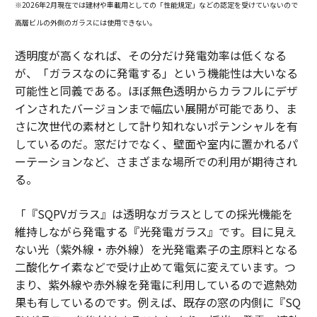
※2026年2月現在では建材や車載用としての「性能規定」などの認定を受けていないので
高層ビルの外側のガラスには使用できない。
透明度が高くなれば、その分だけ発電効率は低くなる
が、「ガラスなのに発電する」という機能性は大いなる
可能性と同義である。ほぼ無色透明からカラフルにデザ
インされたバージョンまで幅広い展開が可能であり、ま
さに次世代の素材として計り知れないポテンシャルを有
しているのだ。窓だけでなく、壁面や室内に置かれるパ
ーテーションなど、さまざまな場所での利用が期待され
る。
「『SQPVガラス』は透明なガラスとしての採光機能を
維持しながら発電する『光発電ガラス』です。目に見え
ない光（紫外線・赤外線）を光発電素子の主原料となる
二酸化ケイ素などで受け止めて電気に変えています。つ
まり、紫外線や赤外線を発電に利用しているので遮熱効
果も有しているのです。例えば、既存の窓の内側に『SQ