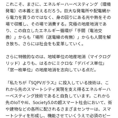
これこそ、まさに、エネルギーハーベスティング（環境
発電）の本義と言えるだろう。巨大な発電所や配電網か
ら電力を買うのではなく、身の回りにある光や熱をその
場で収穫し、その場で消費する。究極の地産地消であ
り、この自立したエネルギー循環が「手間（電池交
換）」からも「場所（送電線の有無）」からも人間を解
き放ち、さらには社会をも変革していく。
さらに特徴的なのは、地域単位の地産地消（マイクログ
リッド）よりも、はるかにミクロな「デバイス単位」
「窓一枚単位」の地産地消を志向している点だ。
「私たちが『SQPVガラス』に投入している技術は、こ
れから先のスマートシティ実現を支え得るエネルギーハ
ーベスティング技術であると自負しています。これから
先のIoTやAI、Society5.0の超スマート社会において、街
や建物などの各所に配されるさまざまセンサーは、スマ
ートシティを形成し、機能させていくうえで必須のピー