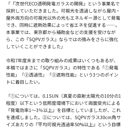
「『次世代ECO透明発電ガラスの開発』という事業名で
採択していただきました。可視光を透過しながら屋内・
屋外両方向の可視光以外の光もエネルギー源として発電
でき、同時に遮熱効果によって省エネを促進する——。
本事業では、東京都から補助金などの支援を受けなが
ら、この『SQPVガラス』ならではの強みをさらに強化
していくことができました」
令和7年度末までの取り組みの成果はいくつもあるが、
本稿ではまさに「SQPVガラス」の特性である「①発電
性能」「②透過性」「③遮熱性能」という3つのポイン
トに着目したい。
「①については、0.1SUN（真夏の直射太陽光の10分の1
程度）以下という低照度環境下において両面受光による
『発電効率1～3％以上』を目標としていましたが、これ
を達成しました。②については、SQPVガラス30cm角サ
イズあたりの『平均可視光透過率50%以上』という目標