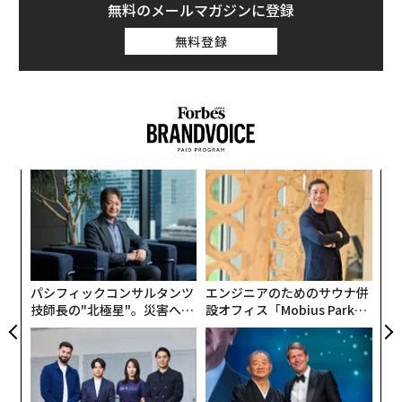
無料のメールマガジンに登録
無料登録
内
グ
実
ア
全
の
た
パシフィックコンサルタンツ
エンジニアのためのサウナ併
技師長の"北極星"。災害への
設オフィス「Mobius Park」
無力感を乗り越え見つけた、
がオープン──タマディック
防災一筋20年の答え
が健康経営を徹底する理由