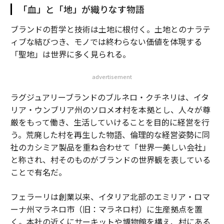
「血」と「地」が織りなす物語
ブランドの哲学と技術は土地に根付く。土地とのナラテ
ィブな結びつき、モノでは終わらない価値を体現する
「聖地」は世界に多く見られる。
advertisement
ラグジュアリーブランドのブルネロ・クチネリは、イタ
リア・ウンブリア州のソロメオ村を本拠とし、人々が尊
厳をもって働き、生活していけることを目的に経営を行
う。荒廃した村を再生した物語、倫理的な経営姿勢に同
社のカシミア製品を重ね合わせて「世界一美しい会社」
と称され、村そのものがブランドの世界観を表している
ことで有名だ。
フェラーリは創業以来、イタリア北部のエミリア・ロマ
ーナ州マラネロ市（旧：マラネロ村）に生産拠点を置
く。本社の近くにサーキットや博物館を構え、村にある