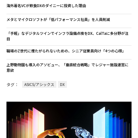
海外著名VCが飲食DXのダイニーに投資した理由
メタとマイクロソフトが「低パフォーマンス社員」を人員削減
「手軽」なデジタルツインでインフラ設備点検をDX、CalTaに多分野が注
目
職場のZ世代に煙たがられないための、シニア従業員向け「4つの心得」
上野動物園も導入のアソビュー、「垂直統合戦略」でレジャー施設運営に
意欲
タグ：
ASICS/アシックス
DX