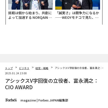
挑戦は個から始まり、共創に
「誠実さ」は競争力になるか
よって加速する NORQAIN JA
──WEOYモナコで見た、く
PAN 特別座談会
ら寿司の経営哲学
トップ
ビジネス
経営・戦略
アシックスV字回復の立役者、富永満之：CIO 
2025.01.24 23:00
アシックスV字回復の立役者、富永満之：
CIO AWARD
magazine | Forbes JAPAN編集部