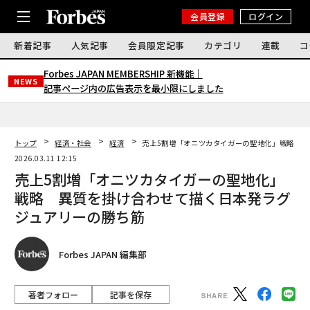
会員登録
ログイン
新着記事
人気記事
会員限定記事
カテゴリ
連載
コ
Forbes JAPAN MEMBERSHIP 新機能｜
NEWS
記事ページ内の広告表示を最小限にしました
トップ
経済・社会
経済
売上5割増「オニツカタイガーの聖地化」戦略 異
2026.03.11 12:15
売上5割増「オニツカタイガーの聖地化」
戦略 異質を掛け合わせて描く日本発ラグ
ジュアリーの勝ち筋
Forbes JAPAN 編集部
著者フォロー
記事を保存