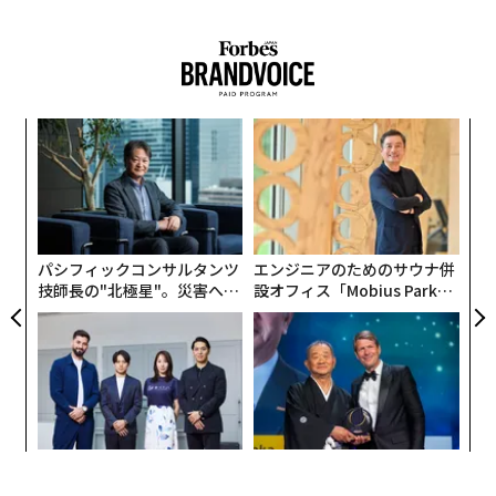
内
グ
実
ア
全
の
た
パシフィックコンサルタンツ
エンジニアのためのサウナ併
技師長の"北極星"。災害への
設オフィス「Mobius Park」
無力感を乗り越え見つけた、
がオープン──タマディック
防災一筋20年の答え
が健康経営を徹底する理由
挑戦は個から始まり、共創に
「誠実さ」は競争力になるか
よって加速する NORQAIN JA
──WEOYモナコで見た、く