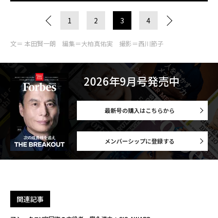
1
2
3
4
文＝ 本田賢一朗 編集＝大柏真佑実 撮影＝西川節子
2026年9月号発売中
最新号の購入はこちらから
メンバーシップに登録する
関連記事