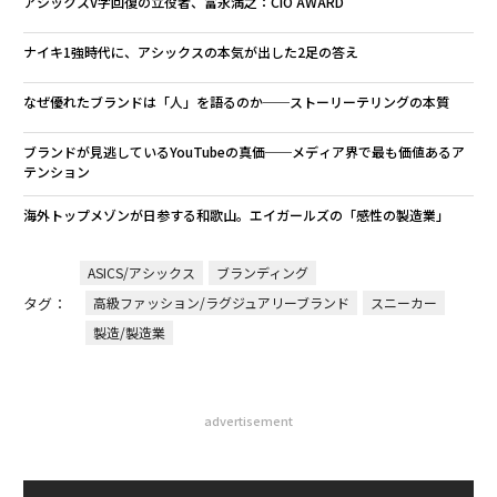
アシックスV字回復の立役者、富永満之：CIO AWARD
ナイキ1強時代に、アシックスの本気が出した2足の答え
なぜ優れたブランドは「人」を語るのか──ストーリーテリングの本質
ブランドが見逃しているYouTubeの真価──メディア界で最も価値あるア
テンション
海外トップメゾンが日参する和歌山。エイガールズの「感性の製造業」
ASICS/アシックス
ブランディング
タグ：
高級ファッション/ラグジュアリーブランド
スニーカー
製造/製造業
advertisement