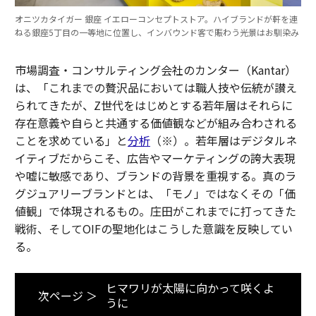
オニツカタイガー 銀座 イエローコンセプトストア。ハイブランドが軒を連
ねる銀座5丁目の一等地に位置し、インバウンド客で賑わう光景はお馴染み
市場調査・コンサルティング会社のカンター（Kantar）
は、「これまでの贅沢品においては職人技や伝統が讃え
られてきたが、Z世代をはじめとする若年層はそれらに
存在意義や自らと共通する価値観などが組み合わされる
ことを求めている」と
分析
（※）。若年層はデジタルネ
イティブだからこそ、広告やマーケティングの誇大表現
や嘘に敏感であり、ブランドの背景を重視する。真のラ
グジュアリーブランドとは、「モノ」ではなくその「価
値観」で体現されるもの。庄田がこれまでに打ってきた
戦術、そしてOIFの聖地化はこうした意識を反映してい
る。
ヒマワリが太陽に向かって咲くよ
次ページ ＞
うに