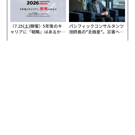
〈7.25(土)開催〉5年後のキ
パシフィックコンサルタンツ
ャリアに「戦略」はあるか。
技師長の"北極星"。災害への
トップエグゼクティブのキャ
無力感を乗り越え見つけた、
リアに触れる1日│CAREER S
防災一筋20年の答え
UMMIT 2026
翻訳・編集＝安藤清香