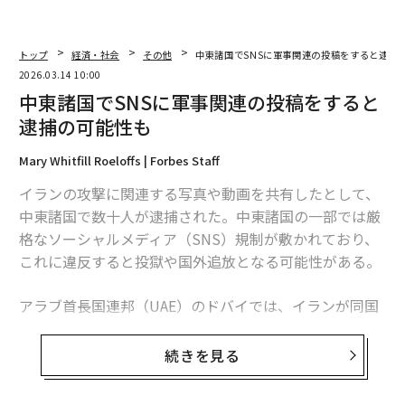
トップ
経済・社会
その他
中東諸国でSNSに軍事関連の投稿をすると逮捕
2026.03.14 10:00
中東諸国でSNSに軍事関連の投稿をすると
逮捕の可能性も
Mary Whitfill Roeloffs | Forbes Staff
イランの攻撃に関連する写真や動画を共有したとして、
中東諸国で数十人が逮捕された。中東諸国の一部では厳
格なソーシャルメディア（SNS）規制が敷かれており、
これに違反すると投獄や国外追放となる可能性がある。
アラブ首長国連邦（UAE）のドバイでは、イランが同国
を攻撃する様子をSNSに投稿した20人が、UAEの厳格な
サイバー犯罪法に違反したとして逮捕された。同国の法
続きを見る
律では、公共の治安を乱す恐れのあるコンテンツを投稿
した場合、逮捕、罰金、懲役、または国外退去の処分を