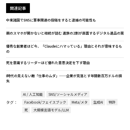
関連記事
中東諸国でSNSに軍事関連の投稿をすると逮捕の可能性も
親のスマホが開かないと相続が詰む 遺族の2割が直面するデジタル遺品の罠
優秀な創業者ほど今、「Claudeにハマっている」理由とそれが意味するも
の
死を意識するリーダーほど優れた意思決定を下す理由
I時代の見えない敵「仕事のムダ」──企業が見落とす年間数百万ドルの損
失
AI / 人工知能
SNS/ソーシャルメディア
タグ：
Facebook/フェイスブック
Meta/メタ
生成AI
特許
死
大規模言語モデル/LLM