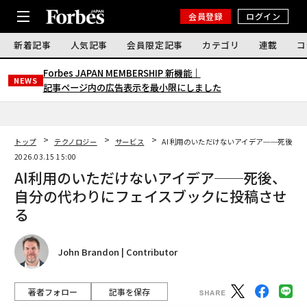
会員登録
ログイン
新着記事
人気記事
会員限定記事
カテゴリ
連載
コ
Forbes JAPAN MEMBERSHIP 新機能｜
NEWS
記事ページ内の広告表示を最小限にしました
トップ
テクノロジー
サービス
AI利用のいただけないアイデア──死後、
2026.03.15 15:00
AI利用のいただけないアイデア──死後、
自分の代わりにフェイスブックに投稿させ
る
John Brandon | Contributor
著者フォロー
記事を保存