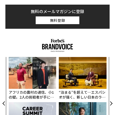
受ける可能性がある。その画像や映像を再投稿した場合
や、単にコメントを寄せた場合も同様の罪となる。
無料のメールマガジンに登録
無料登録
カタールやクウェートでも同様の容疑で逮捕者が出てお
り、その中には、イランの攻撃に対するカタール政府の
対応を疑問視する内容を投稿した人物も含まれていた。
クウェートでも国家機関に対する批判を投稿することが
厳しく禁止されており、「国内の現状を嘲笑した」動画
を投稿した複数の人物が逮捕された。
義す
“
むス
シ
グ
目
の
ン
アフリカの農村の通信、小1
“泊まる”を超えて─エスパシ
の壁。2人の挑戦者が手にし
オが描く、新しい日本のラグ
た「次なる武器」
ジュアリー（中編）