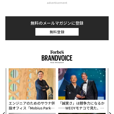
advertisement
無料のメールマガジンに登録
無料登録
創業
「
シン
左右
超え
T
ア
日
の
た
エンジニアのためのサウナ併
「誠実さ」は競争力になるか
設オフィス「Mobius Park」
──WEOYモナコで見た、く
がオープン──タマディック
ら寿司の経営哲学