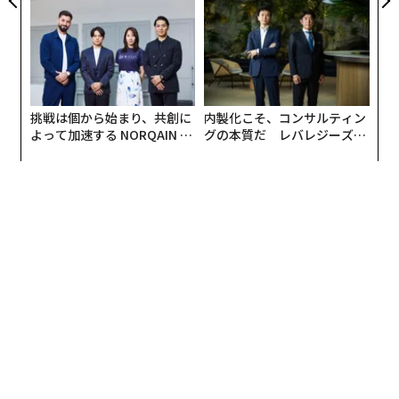
が健康経営を徹底する理由
挑戦は個から始まり、共創に
内製化こそ、コンサルティン
よって加速する NORQAIN JA
グの本質だ レバレジーズが
PAN 特別座談会
実践する、次世代ファームの
全貌