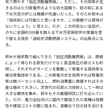
気で燃やす「加圧流動層燃焼」。ただし、その効率が生
きるのは火力発電所のような巨大設備で、目の前にある
下水汚泥の炉とは規模が桁違いだった。そのため鈴木は
「技術的には可能だと思いますが、この規模では意味が
ないでしょう」と答えた。だが、この何気ない会話が、
のちに全国約300基を数える下水汚泥焼却炉の常識を塗
り替える技術「過給式流動燃焼システム」の出発点にな
る。
鈴木が長年取り組んできた「加圧流動層燃焼」は、燃焼
によって得られる蒸気だけでなく高温高圧の排ガスも利
用し、それぞれがタービンを駆動して発電する高効率な
複合発電技術である。この発電方式を採用すれば発電効
率は数パーセント向上し、燃料消費量に換算すればその
差は極めて大きい。次世代の石炭火力技術として一時は
大きな期待を集め、鈴木もその基礎研究に打ち込んでい
た。だが、電力会社向けに国内で建設された実機は信頼
性や建設コストの壁に阻まれ、表舞台で日の目を浴びる