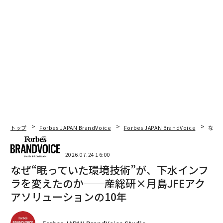
トップ
Forbes JAPAN BrandVoice
Forbes JAPAN BrandVoice
なぜ
2026.07.24 16:00
なぜ“眠っていた環境技術”が、下水インフ
ラを変えたのか──産総研×月島JFEアク
アソリューションの10年