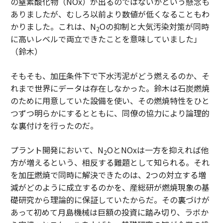
の窒素酸化物（NOx）が出るのではないかという懸念も
ありましたが、むしろ以前より数値が低くなることもわ
かりました。これは、N
Oの抑制と大気汚染対策が同時
2
に高いレベルで両立できたことを意味していました」
（鈴木）
そもそも、加圧条件下で下水汚泥がどう燃えるのか、そ
れまで世界にデータは存在しなかった。鈴木は石炭燃焼
のために用意していた設備を使い、その燃焼特性をひと
つずつ明らかにするとともに、同僚の協力により論理的
な裏付けを行ったのだ。
プラント開発において、N
OとNOxは一方を抑えれば他
2
方が増えるという、相反する難題として知られる。それ
を加圧燃焼で同時に解決できたのは、2つの対立する増
減がどのように成立するのかを、産総研が燃焼現象の基
礎研究から理論的に保証していたからだ。その裏づけが
あって初めて月島機械は巨額の投資に踏み切り、ラボか