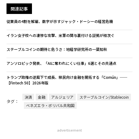
関連記事
従業員の4割を解雇、数字が示すジャック・ドーシーの経営危機
イラン女子校への凄惨な攻撃、米軍の関与裏付ける証拠が相次ぐ
ステーブルコインの期待と危うさ：地経学研究所の一葉知秋
アンソロピック発表、「AIに奪われにくい仕事」6選とその共通点
トランプ政権の逆風下で成長、移民向け金融を開拓する「Común」──
【Fintech 50】2026年版
決済
金融
アルジェリア
ステーブルコイン/Stablecoin
タグ：
ベネズエラ・ボリバル共和国
advertisement