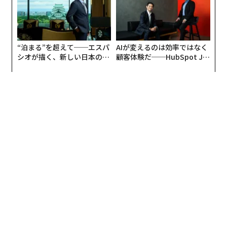
“泊まる”を超えて──エスパ
AIが変えるのは効率ではなく
シオが描く、新しい日本のラ
顧客体験だ──HubSpot Ja
グジュアリー（前編）
panが語る「Grow Better」
な組織のつくり方