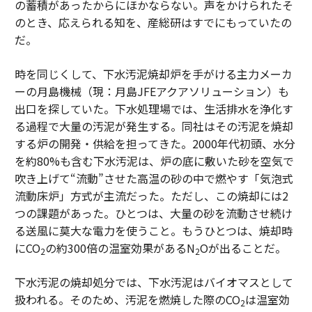
の蓄積があったからにほかならない。声をかけられたそ
のとき、応えられる知を、産総研はすでにもっていたの
だ。
時を同じくして、下水汚泥焼却炉を手がける主力メーカ
ーの月島機械（現：月島JFEアクアソリューション）も
出口を探していた。下水処理場では、生活排水を浄化す
る過程で大量の汚泥が発生する。同社はその汚泥を焼却
する炉の開発・供給を担ってきた。2000年代初頭、水分
を約80%も含む下水汚泥は、炉の底に敷いた砂を空気で
吹き上げて“流動”させた高温の砂の中で燃やす「気泡式
流動床炉」方式が主流だった。ただし、この焼却には2
つの課題があった。ひとつは、大量の砂を流動させ続け
る送風に莫大な電力を使うこと。もうひとつは、焼却時
にCO
の約300倍の温室効果があるN
Oが出ることだ。
2
2
下水汚泥の焼却処分では、下水汚泥はバイオマスとして
扱われる。そのため、汚泥を燃焼した際のCO
は温室効
2