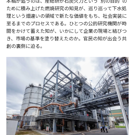
本稿が追うのは、産総研が石炭火力という“別の目的”の
ために積み上げた燃焼研究の知見が、巡り巡って下水処
理という畑違いの領域で新たな価値をもち、社会実装に
至るまでのプロセスである。ひとつの公的研究機関が時
間をかけて蓄えた知が、いかにして企業の現場と結びつ
き、市場の基準を塗り替えたのか。官民の知が出会う共
創の裏側に迫る。