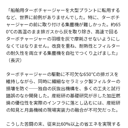
「船舶用ターボチャージャーを大型プラントに転用する
など、世界に前例がありませんでした。特に、ターボチ
ャージャーの前に取り付ける集塵機が難しかった。約65
0℃の高温のまま排ガスから灰を取り除き、高速で回る
ターボチャージャーの羽根を灰で摩耗させないようにし
なくてはなりません。改良を重ね、耐熱性とフィルター
の耐久性を両立する集塵機を自社でつくり上げました」
（長沢）
ターボチャージャーの駆動に不可欠な650℃の排ガスを
維持しながら、同時に繊細なセラミック製フィルターの
損壊を防ぐ──独自の灰抜出機構を、多くの工夫と試行
錯誤のなか開発した。産総研の基礎研究が示した加圧燃
焼の優位性を実際のインフラに落とし込むには、産総研
の知見と月島機械の現場実装力の融合が不可欠だった。
こうした苦闘の末、従来比60%以上の省エネを実現する