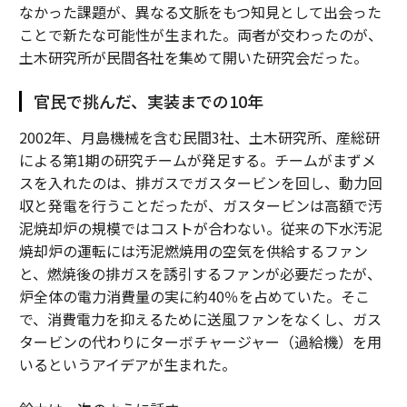
なかった課題が、異なる文脈をもつ知見として出会った
ことで新たな可能性が生まれた。両者が交わったのが、
土木研究所が民間各社を集めて開いた研究会だった。
官民で挑んだ、実装までの10年
2002年、月島機械を含む民間3社、土木研究所、産総研
による第1期の研究チームが発足する。チームがまずメ
スを入れたのは、排ガスでガスタービンを回し、動力回
収と発電を行うことだったが、ガスタービンは高額で汚
泥焼却炉の規模ではコストが合わない。従来の下水汚泥
焼却炉の運転には汚泥燃焼用の空気を供給するファン
と、燃焼後の排ガスを誘引するファンが必要だったが、
炉全体の電力消費量の実に約40％を占めていた。そこ
で、消費電力を抑えるために送風ファンをなくし、ガス
タービンの代わりにターボチャージャー（過給機）を用
いるというアイデアが生まれた。