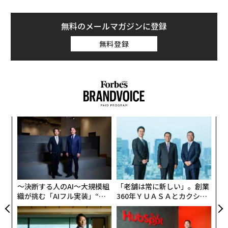
無料のメールマガジンに登録
無料登録
挑
よっ
PA
革
ク
た「
〜決断する人のAI〜大規模組
「老舗は常に新しい」。創業
織が挑む「AIフル実装」“使
360年ＹＵＡＳＡとカクシン
う”企業から“動く”企業へ【N
CEO田尻望が語る、AIを超え
TTドコモビジネス×PwC】
る人の価値