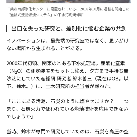
千葉市南部浄化センターに設置されている、2018年10月に運転を開始した
「過給式流動燃焼システム」の下水汚泥焼却炉
出口を失った研究と、差別化に悩む企業の共創
イノベーションは、最先端の研究室ではなく、思いがけ
ない場所から生まれることがある。
2000年代初頭、関東のとある下水処理場。亜酸化窒素
（N
O）の測定装置をセットし終え、夕方まで手持ち無
2
沙汰にしていた産総研 研究者 鈴木善三（現在はOB。以
下、鈴木。）に、土木研究所の担当者が尋ねた。
「ここにある汚泥、石炭のように燃やせますか？──つ
まり、石炭火力で使われている燃焼技術を応用できない
でしょうか」
当時、鈴木が専門で研究していたのは、石炭を高圧の空