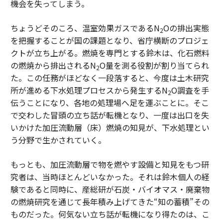
機会を失ってしまう。
ちょうどそのころ、温室効果ガスであるN
Oの排出実態
2
を把握することが国の課題となり、省庁横断のプロジェ
クトが立ち上がる。燃焼を専門とする鈴木は、化石燃料
の燃焼から排出されるN
O量を測る役割が割り当てられ
2
た。この任務がほどなく一段落すると、今度は土木研究
所が進める下水処理プロセスから発生するN
O調査を手
2
伝うことになり、各地の処理場へ足を運ぶことに。そこ
で交わした冒頭の立ち話が転機となり、一度は出口を失
いかけた加圧流動層（床）燃焼の知見が、下水処理とい
う分野で生かされていく。
もっとも、加圧流動層で物を燃やす設備と知見をもつ研
究者は、当時ほとんどいなかった。それは鈴木個人の経
験であると同時に、産総研が石炭・バイオマス・廃棄物
の燃焼研究を通じて長年積み上げてきた“知の蓄積”その
ものだった。何気ない立ち話が転機になり得たのは、こ