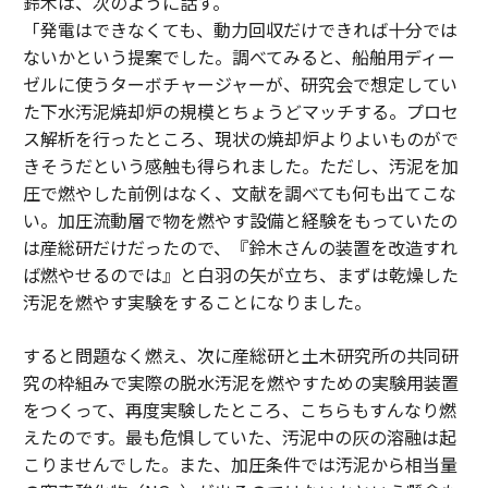
鈴木は、次のように話す。
「発電はできなくても、動力回収だけできれば十分では
ないかという提案でした。調べてみると、船舶用ディー
ゼルに使うターボチャージャーが、研究会で想定してい
た下水汚泥焼却炉の規模とちょうどマッチする。プロセ
ス解析を行ったところ、現状の焼却炉よりよいものがで
きそうだという感触も得られました。ただし、汚泥を加
圧で燃やした前例はなく、文献を調べても何も出てこな
い。加圧流動層で物を燃やす設備と経験をもっていたの
は産総研だけだったので、『鈴木さんの装置を改造すれ
ば燃やせるのでは』と白羽の矢が立ち、まずは乾燥した
汚泥を燃やす実験をすることになりました。
すると問題なく燃え、次に産総研と土木研究所の共同研
究の枠組みで実際の脱水汚泥を燃やすための実験用装置
をつくって、再度実験したところ、こちらもすんなり燃
えたのです。最も危惧していた、汚泥中の灰の溶融は起
こりませんでした。また、加圧条件では汚泥から相当量