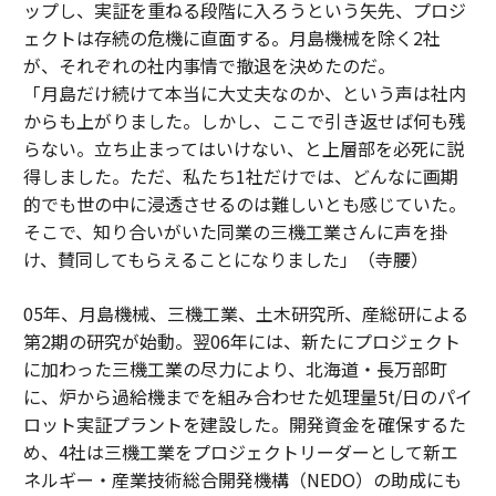
ップし、実証を重ねる段階に入ろうという矢先、プロジ
ェクトは存続の危機に直面する。月島機械を除く2社
が、それぞれの社内事情で撤退を決めたのだ。
「月島だけ続けて本当に大丈夫なのか、という声は社内
からも上がりました。しかし、ここで引き返せば何も残
らない。立ち止まってはいけない、と上層部を必死に説
得しました。ただ、私たち1社だけでは、どんなに画期
的でも世の中に浸透させるのは難しいとも感じていた。
そこで、知り合いがいた同業の三機工業さんに声を掛
け、賛同してもらえることになりました」（寺腰）
05年、月島機械、三機工業、土木研究所、産総研による
第2期の研究が始動。翌06年には、新たにプロジェクト
に加わった三機工業の尽力により、北海道・長万部町
に、炉から過給機までを組み合わせた処理量5t/日のパイ
ロット実証プラントを建設した。開発資金を確保するた
め、4社は三機工業をプロジェクトリーダーとして新エ
ネルギー・産業技術総合開発機構（NEDO）の助成にも