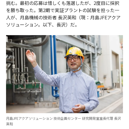
挑む。最初の応募は惜しくも落選したが、2度目に採択
を勝ち取った。第2期で実証プラントの試験を担った一
人が、月島機械の技術者 長沢英和（現：月島JFEアクア
ソリューション。以下、長沢）だ。
月島JFEアクアソリューション 技術企画センター 研究開発室室長代理 長沢
英和