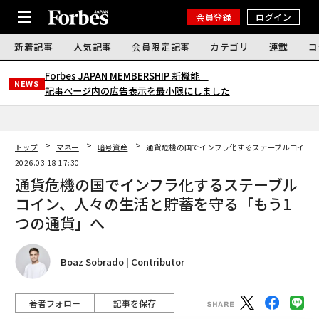
会員登録
ログイン
新着記事
人気記事
会員限定記事
カテゴリ
連載
コ
Forbes JAPAN MEMBERSHIP 新機能｜
NEWS
記事ページ内の広告表示を最小限にしました
トップ
マネー
暗号資産
通貨危機の国でインフラ化するステーブルコイン、
2026.03.18 17:30
通貨危機の国でインフラ化するステーブル
コイン、人々の生活と貯蓄を守る「もう1
つの通貨」へ
Boaz Sobrado | Contributor
著者フォロー
記事を保存