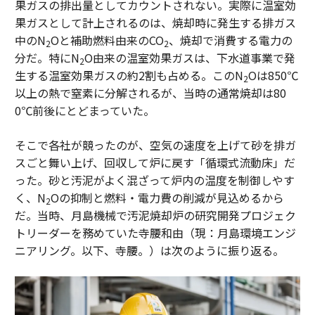
果ガスの排出量としてカウントされない。実際に温室効
果ガスとして計上されるのは、焼却時に発生する排ガス
中のN
Oと補助燃料由来のCO
、焼却で消費する電力の
2
2
分だ。特にN
O由来の温室効果ガスは、下水道事業で発
2
生する温室効果ガスの約2割も占める。このN
Oは850℃
2
以上の熱で窒素に分解されるが、当時の通常焼却は80
0℃前後にとどまっていた。
そこで各社が競ったのが、空気の速度を上げて砂を排ガ
スごと舞い上げ、回収して炉に戻す「循環式流動床」だ
った。砂と汚泥がよく混ざって炉内の温度を制御しやす
く、N
Oの抑制と燃料・電力費の削減が見込めるから
2
だ。当時、月島機械で汚泥焼却炉の研究開発プロジェク
トリーダーを務めていた寺腰和由（現：月島環境エンジ
ニアリング。以下、寺腰。）は次のように振り返る。