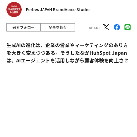
Forbes JAPAN BrandVoice Studio
著者フォロー
記事を保存
生成AIの進化は、企業の営業やマーケティングのあり方
を大きく変えつつある。そうしたなかHubSpot Japan
は、AIエージェントを活用しながら顧客体験を向上させ
るプラットフォームを提供している。
外資・日系・スタートアップを横断して採用支援を手掛
けるエンワールド・ジャパン代表取締役社長・山本裕介
氏が、HubSpot Japanカントリーマネージャーの伊佐
裕也氏との対談を通して、AI時代に求められる組織づく
りや人材のあり方を探った。
出演者