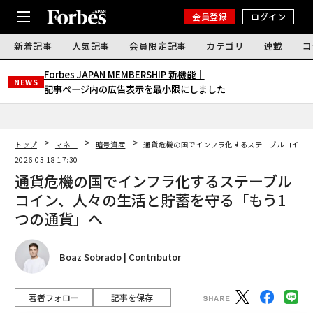
会員登録
ログイン
新着記事
人気記事
会員限定記事
カテゴリ
連載
コ
Forbes JAPAN MEMBERSHIP 新機能｜
NEWS
記事ページ内の広告表示を最小限にしました
トップ
マネー
暗号資産
通貨危機の国でインフラ化するステーブルコイン、
2026.03.18 17:30
通貨危機の国でインフラ化するステーブル
コイン、人々の生活と貯蓄を守る「もう1
つの通貨」へ
Boaz Sobrado | Contributor
著者フォロー
記事を保存