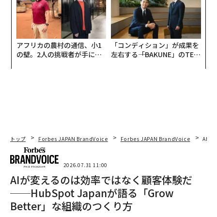
アフリカの農村の通信、小1
「コンディション」が成果を
の壁。2人の挑戦者が手にし
左右する――「BAKUNE」のTEN
た「次なる武器」
TIALが支える「挑戦者の明
日」
トップ
Forbes JAPAN BrandVoice
Forbes JAPAN BrandVoice
AIが
2026.07.31 11:00
AIが変えるのは効率ではなく顧客体験だ
──HubSpot Japanが語る「Grow
Better」な組織のつくり方