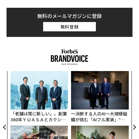
無料のメールマガジンに登録
無料登録
な
術
た
挑
ア
よっ
PA
「老舗は常に新しい」。創業
〜決断する人のAI〜大規模組
360年ＹＵＡＳＡとカクシン
織が挑む「AIフル実装」“使
CEO田尻望が語る、AIを超え
う”企業から“動く”企業へ【N
る人の価値
TTドコモビジネス×PwC】