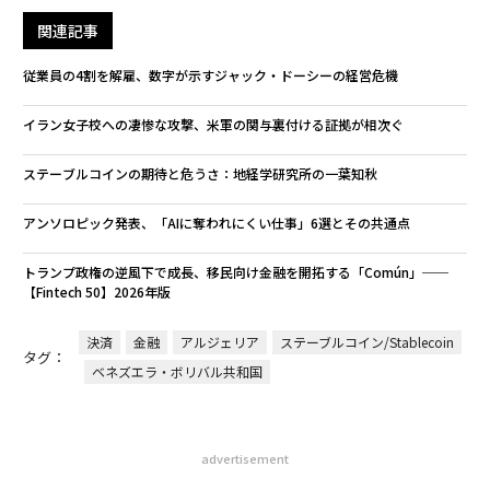
関連記事
従業員の4割を解雇、数字が示すジャック・ドーシーの経営危機
イラン女子校への凄惨な攻撃、米軍の関与裏付ける証拠が相次ぐ
ステーブルコインの期待と危うさ：地経学研究所の一葉知秋
アンソロピック発表、「AIに奪われにくい仕事」6選とその共通点
トランプ政権の逆風下で成長、移民向け金融を開拓する「Común」──
【Fintech 50】2026年版
決済
金融
アルジェリア
ステーブルコイン/Stablecoin
タグ：
ベネズエラ・ボリバル共和国
advertisement