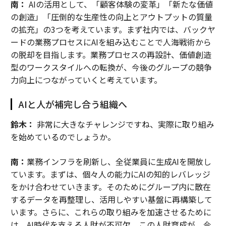
南：
AIの活用として、「顧客体験の変革」「新たな価値
の創造」「圧倒的な生産性の向上とアウトプットの質量
の拡充」の3つを考えています。まず社内では、バックヤ
ードの業務プロセスにAIを組み込むことで人海戦術から
の脱却を目指します。業務プロセスの再設計、価値創造
型のワークスタイルへの転換が、今後のグループの競争
力向上につながっていくと考えています。
AIと人が補完し合う組織へ
鈴木：
非常に大きなチャレンジですね、実際に取り組み
を始めているのでしょうか。
南：
業務インフラを刷新し、全従業員に生成AIを開放し
ています。まずは、個々人の能力にAIの知的レバレッジ
をかけ合わせていきます。そのためにグループ内に散在
するデータを再整理し、活用しやすい基盤に再構築して
います。さらに、これらの取り組みを加速させるために
は、AI時代を支える人財が不可欠。この人財育成が、今