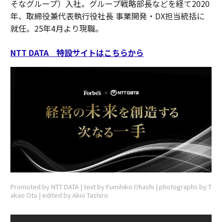
そなグループ）入社。グループ戦略部長などを経て2020
年、取締役兼代表執行役社長 事業開発・DX担当統括に
就任。25年4月より現職。
NTT DATA 特設サイトはこちらから
Promoted by NTT DATA | text by Fumihiko Ohashi | photographs by T
akao Ota | edited by Akio Tashiro