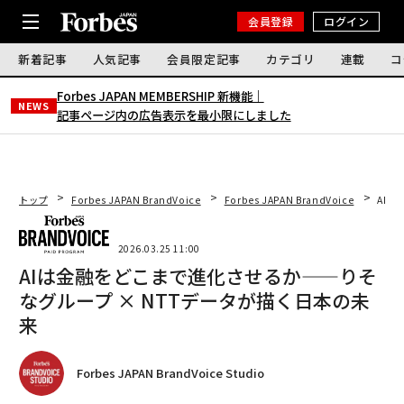
会員登録
ログイン
新着記事
人気記事
会員限定記事
カテゴリ
連載
コ
Forbes JAPAN MEMBERSHIP 新機能｜
NEWS
記事ページ内の広告表示を最小限にしました
トップ
Forbes JAPAN BrandVoice
Forbes JAPAN BrandVoice
AIは
2026.03.25 11:00
AIは金融をどこまで進化させるか——りそ
なグループ × NTTデータが描く日本の未
来
Forbes JAPAN BrandVoice Studio