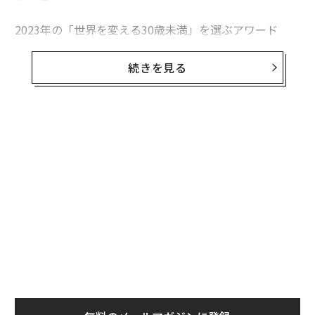
2023年の「世界を変える30歳未満」を選ぶアワード
ForbesJAPAN「30 UNDER 30」にも選出された
赤荻が、
夢に向かって努力し続け、次々と夢を掴むことができて
続きを見る
いるのは、ギャル仲間の間で培ったポジティブな「ギャ
ルマインド」があってこそ。
「ギャルマインド」とは、ギャルが持つ以下の5つの要
素である。
①底抜けの明るさ
②どこまでもポジティブなノリの良さ
③周りに流されずに自分の「好き」を貫き通す強さ
④圧倒的な自己肯定感の高さ
⑤周りの人たちへのフラットな優しさ
赤荻は、こうしたギャルマインドを、ビジネスパーソン
にもシェアしたいという思いで、『心にギャルを飼う方