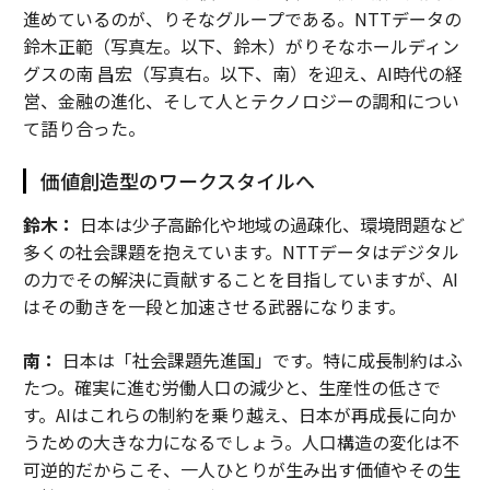
進めているのが、りそなグループである。NTTデータの
鈴木正範（写真左。以下、鈴木）がりそなホールディン
グスの南 昌宏（写真右。以下、南）を迎え、AI時代の経
営、金融の進化、そして人とテクノロジーの調和につい
て語り合った。
価値創造型のワークスタイルへ
鈴木：
日本は少子高齢化や地域の過疎化、環境問題など
多くの社会課題を抱えています。NTTデータはデジタル
の力でその解決に貢献することを目指していますが、AI
はその動きを一段と加速させる武器になります。
南：
日本は「社会課題先進国」です。特に成長制約はふ
たつ。確実に進む労働人口の減少と、生産性の低さで
す。AIはこれらの制約を乗り越え、日本が再成長に向か
うための大きな力になるでしょう。人口構造の変化は不
可逆的だからこそ、一人ひとりが生み出す価値やその生