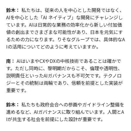
鈴木：
私たちは、従来の人を中心とした開発ではなく、
AIを中心とした「AI ネイティブ」な開発にチャレンジし
ています。AIは日常的な業務の効率化から新しい付加価
値の創出までさまざまな可能性があり、日本を元気にす
るための力になります。りそなグループでは、具体的なA
Iの活用についてどのように考えていますか。
南：
AIはいまやCXやDXの中核技術であることは確かで
す。ただし同時に、黎明期だからこそ、倫理や透明性、
説明責任といったAIガバナンスも不可欠です。テクノロ
ジーとその統制は両輪であり、信頼を前提とした実装が
重要です。
鈴木：
私たちも政府会合への参画やガイドライン整備を
進めるなど、AIガバナンスに取り組んでいます。人間とA
Iが共生する社会を前提にした設計が重要です。