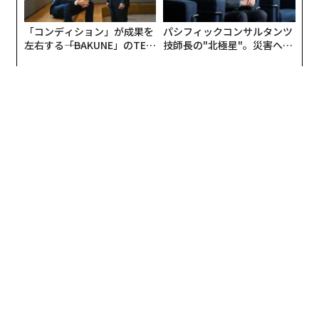
ギャルがコミュニケーション能力に長たけているから。
そこで、この章では、仕事で役立つギャルマインドを紹
「コンディション」が成果を
パシフィックコンサルタンツ
介していきます！
左右する――「BAKUNE」のTEN
技師長の"北極星"。災害への
TIALが支える「挑戦者の明
無力感を乗り越え見つけた、
日」
防災一筋20年の答え
よく「忙しい、忙しい」って口グセのように言っている
人がいますよね。たしかに、仕事に追われることはだれ
にでもあると思う。でも、「忙しい」って口に出すのは
めっちゃマイナス効果！ 言えば言うほど気が急せいて
余裕がなくなっちゃうから。
口グセって気づかないうちに、自分に暗示をかけている
みたいなものなんですよね。たとえば、自分がなにか作
業をしているとき。だれかに隣で「ヤバいよ、まじで時
間ないよ〜」って言われ続けたら、どうですか？ 実際
の残り時間にかかわらず、絶対焦っちゃいますよね。そ
のせいでミスをするかもしれない。
「忙しい」を口グセにするのって、これをセルフでやっ