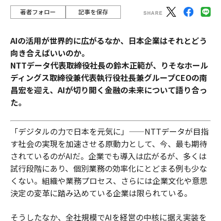
著者フォロー
記事を保存
AIの活用が世界的に広がるなか、日本企業はそれとどう
向き合えばいいのか。
NTTデータ代表取締役社長の鈴木正範が、りそなホール
ディングス取締役兼代表執行役社長兼グループCEOの南
昌宏を迎え、AIが切り開く金融の未来について語り合っ
た。
「デジタルの力で日本を元気に」——NTTデータが目指
す社会の実現を加速させる原動力として、今、最も期待
されているのがAIだ。企業でも導入は広がるが、多くは
試行段階にあり、個別業務の効率化にとどまる例も少な
くない。組織や業務プロセス、さらには企業文化や意思
決定の変革に踏み込めている企業は限られている。
そうしたなか、全社規模でAIを経営の中核に据え実装を