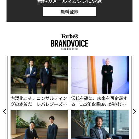
無料のメールマガジンに登録
法 鬼強ギャルマインド』（SDP、2023年）を出版。紀
無料登録
伊國屋書店新宿本店のランキングで1位を獲得するな
ど、話題になった。
そこで本記事では、同書の第5章「仕事をやり抜くギャ
ルパワー」より、一部転載して「心にギャルを飼う方
法」を紹介する。
創業
な
シン
術
超え
た
口グセひとつで気分がアガる
“
ア
シ
今、ビジネスにギャルマインドを取り入れる企業が増え
グ
ているって知っていますか？
内製化こそ、コンサルティン
伝統を礎に、未来を再定義す
グの本質だ レバレジーズが
る 125年企業BATが挑むス
実践する、次世代ファームの
モークレスな未来
企業にギャルを派遣して業務を一緒に行うサービスが人
全貌
気を呼んでいたり、資料づくりをギャルに手伝ってもら
ったりする企業が出てきたりしているんです。それもこ
れも、先入観や固定観念のないギャルの視点が新鮮で、