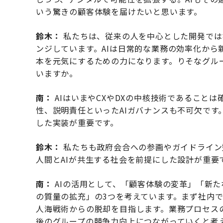
いう驚きの顧客体験を届けたいと思います。
鈴木：
私たちは、従来の人を中心とした開発ではな
ンジしています。AIは日常的な業務の効率化か
本を元気にするための力になります。りそなグルー
いますか。
南：
AIはいまやCXやDXの中核技術であること
性、説明責任といったAIガバナンスも不可欠です
した実装が重要です。
鈴木：
私たちも政府会合への参画やガイドライン
人間とAIが共生する社会を前提にした設計が重要
南：
AIの活用として、「顧客体験の変革」「新
の質量の拡充」の3つを考えています。まず社内で
人海戦術からの脱却を目指します。業務プロセス
後のグループの競争力向上につながっていくと考