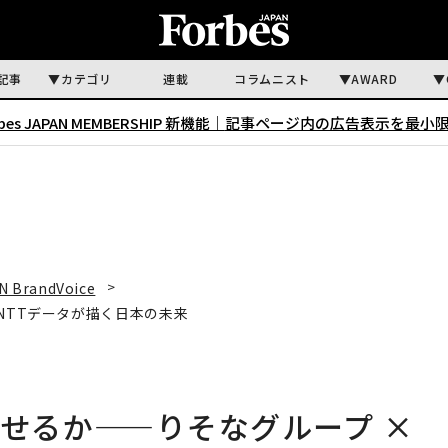
記事
カテゴリ
連載
コラムニスト
AWARD
rbes JAPAN MEMBERSHIP 新機能｜
記事ページ内の広告表示を最小
N BrandVoice
 NTTデータが描く日本の未来
させるか——りそなグループ ×