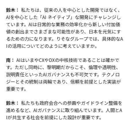
鈴木：
私たちは、従来の人を中心とした開発ではなく、
AIを中心とした「AI ネイティブ」な開発にチャレンジし
ています。AIは日常的な業務の効率化から新しい付加価
値の創出までさまざまな可能性があり、日本を元気にす
るための力になります。りそなグループでは、具体的なA
Iの活用についてどのように考えていますか。
南：
AIはいまやCXやDXの中核技術であることは確かで
す。ただし同時に、黎明期だからこそ、倫理や透明性、
説明責任といったAIガバナンスも不可欠です。テクノロ
ジーとその統制は両輪であり、信頼を前提とした実装が
重要です。
鈴木：
私たちも政府会合への参画やガイドライン整備を
進めるなど、AIガバナンスに取り組んでいます。人間とA
Iが共生する社会を前提にした設計が重要です。