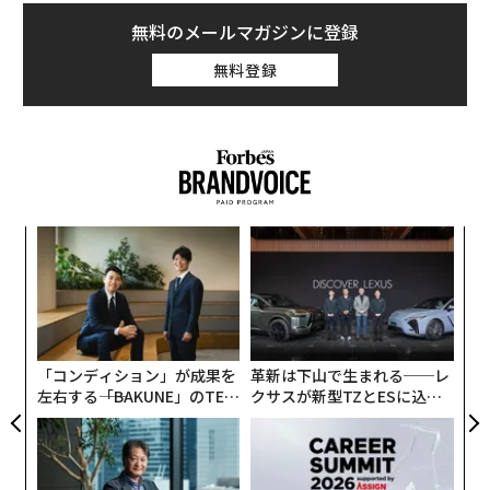
1月31日の夜8時頃、校舎に電話がありました。第一志望
無料のメールマガジンに登録
校の入試を翌2月1日に控え、その日も夕方まで自習室で
勉強していたある女子生徒のお母さんからでした。
無料登録
「先生、娘が明日、受けたくないって言い出しまして」
電話を切ってしばらくしてから校舎にやってきた生徒と
お母さんの2人を面談室に招き入れると、すぐにその生
徒の「懺悔」がはじまりました。「計算テストで隣の子
〜
の答案を写したことがある」「先生に提出した過去問は
織
う
実は2回目だったので点数がよくて当たり前なんだ」な
“
T
どと言うのです。そして、「そんな自分が明日受験をし
シ
グ
ても合格できるとは思えない」と号泣しながら打ち明け
てくれたのです。
「コンディション」が成果を
革新は下山で生まれる──レ
左右する――「BAKUNE」のTEN
クサスが新型TZとESに込め
TIALが支える「挑戦者の明
た「DISCOVER」の哲学
小学生が受験勉強をするうえでは、そんなことは誰もが
日」
経験していることです。ただ、彼女は入試前日の緊張感
と不安の中で、そういうネガティブなことばかりが思い