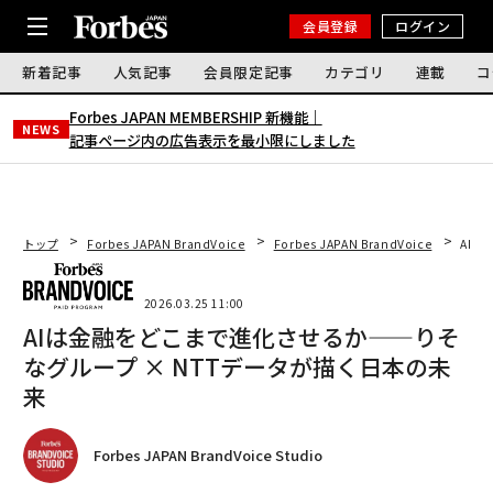
会員登録
ログイン
新着記事
人気記事
会員限定記事
カテゴリ
連載
コ
Forbes JAPAN MEMBERSHIP 新機能｜
NEWS
記事ページ内の広告表示を最小限にしました
トップ
Forbes JAPAN BrandVoice
Forbes JAPAN BrandVoice
AIは
2026.03.25 11:00
AIは金融をどこまで進化させるか——りそ
なグループ × NTTデータが描く日本の未
来
Forbes JAPAN BrandVoice Studio