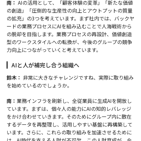
南：
AIの活用として、「顧客体験の変革」「新たな価値
の創造」「圧倒的な生産性の向上とアウトプットの質量
の拡充」の3つを考えています。まず社内では、バックヤ
ードの業務プロセスにAIを組み込むことで人海戦術から
の脱却を目指します。業務プロセスの再設計、価値創造
型のワークスタイルへの転換が、今後のグループの競争
力向上につながっていくと考えています。
AIと人が補完し合う組織へ
鈴木：
非常に大きなチャレンジですね、実際に取り組み
を始めているのでしょうか。
南：
業務インフラを刷新し、全従業員に生成AIを開放し
ています。まずは、個々人の能力にAIの知的レバレッジ
をかけ合わせていきます。そのためにグループ内に散在
するデータを再整理し、活用しやすい基盤に再構築して
います。さらに、これらの取り組みを加速させるために
は、AI時代を支える人財が不可欠。この人財育成が、今