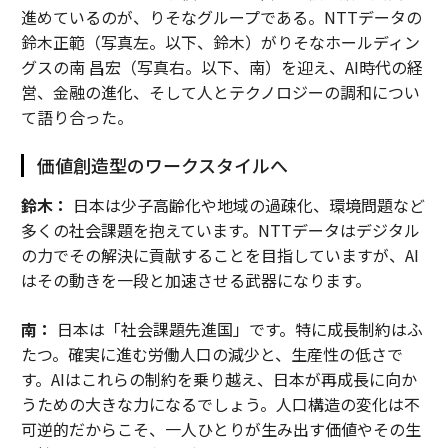
進めているのが、りそなグループである。NTTデータの
鈴木正範（写真左。以下、鈴木）がりそなホールディン
グスの南 昌宏（写真右。以下、南）を迎え、AI時代の経
営、金融の進化、そして人とテクノロジーの調和につい
て語り合った。
価値創造型のワークスタイルへ
鈴木：
日本は少子高齢化や地域の過疎化、環境問題など
多くの社会課題を抱えています。NTTデータはデジタル
の力でその解決に貢献することを目指していますが、AI
はその動きを一段と加速させる武器になります。
南：
日本は「社会課題先進国」です。特に成長制約はふ
たつ。確実に進む労働人口の減少と、生産性の低さで
す。AIはこれらの制約を乗り越え、日本が再成長に向か
うための大きな力になるでしょう。人口構造の変化は不
可逆的だからこそ、一人ひとりが生み出す価値やその生