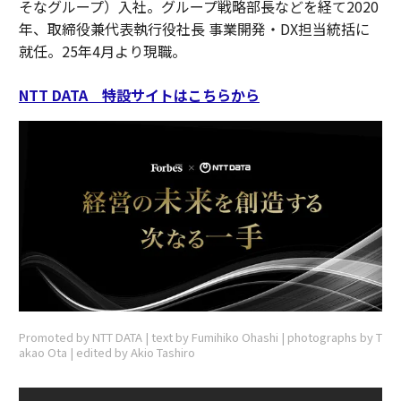
そなグループ）入社。グループ戦略部長などを経て2020
年、取締役兼代表執行役社長 事業開発・DX担当統括に
就任。25年4月より現職。
NTT DATA 特設サイトはこちらから
Promoted by NTT DATA | text by Fumihiko Ohashi | photographs by T
akao Ota | edited by Akio Tashiro