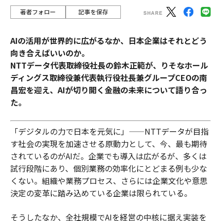
著者フォロー
記事を保存
AIの活用が世界的に広がるなか、日本企業はそれとどう
向き合えばいいのか。
NTTデータ代表取締役社長の鈴木正範が、りそなホール
ディングス取締役兼代表執行役社長兼グループCEOの南
昌宏を迎え、AIが切り開く金融の未来について語り合っ
た。
「デジタルの力で日本を元気に」——NTTデータが目指
す社会の実現を加速させる原動力として、今、最も期待
されているのがAIだ。企業でも導入は広がるが、多くは
試行段階にあり、個別業務の効率化にとどまる例も少な
くない。組織や業務プロセス、さらには企業文化や意思
決定の変革に踏み込めている企業は限られている。
そうしたなか、全社規模でAIを経営の中核に据え実装を