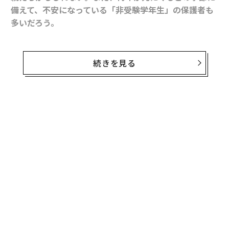
備えて、不安になっている「非受験学年生」の保護者も
多いだろう。
そんな保護者読者のため、豊富な中学受験指導実績を持
つ進学塾に冬休みの過ごし方のアドバイスを聞いた。本
続きを見る
番までの数十日の過ごし方を考える上で、また「将来の
備え」として、参考にしていただきたい。
答えるのは、早稲田アカデミー公式Webサイトで連載中
の「
四つ葉cafe 福田貴一ブログ
」が保護者たちの間で
人気の、早稲田アカデミー教育事業本部副本部長・第六
事業部長 兼 錦糸町校校長 福田貴一氏だ。
親の不安。子供に届く時は「元の何倍」にもなっている
もう10年以上前の話になります。