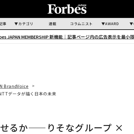
記事
カテゴリ
連載
コラムニスト
AWARD
rbes JAPAN MEMBERSHIP 新機能｜
記事ページ内の広告表示を最小
N BrandVoice
 NTTデータが描く日本の未来
させるか——りそなグループ ×