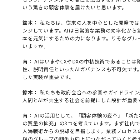
いう驚きの顧客体験を届けたいと思います。
鈴木：
私たちは、従来の人を中心とした開発ではな
ンジしています。AIは日常的な業務の効率化か
本を元気にするための力になります。りそなグルー
いますか。
南：
AIはいまやCXやDXの中核技術であること
性、説明責任といったAIガバナンスも不可欠です
した実装が重要です。
鈴木：
私たちも政府会合への参画やガイドライン
人間とAIが共生する社会を前提にした設計が重要
南：
AIの活用として、「顧客体験の変革」「新
の質量の拡充」の3つを考えています。まず社内で
人海戦術からの脱却を目指します。業務プロセス
後のグループの競争力向上につながっていくと考