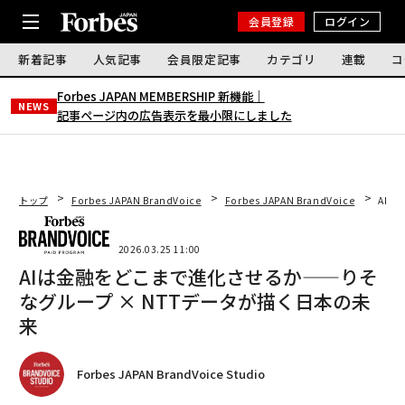
会員登録
ログイン
新着記事
人気記事
会員限定記事
カテゴリ
連載
コ
Forbes JAPAN MEMBERSHIP 新機能｜
NEWS
記事ページ内の広告表示を最小限にしました
トップ
Forbes JAPAN BrandVoice
Forbes JAPAN BrandVoice
AIは
2026.03.25 11:00
AIは金融をどこまで進化させるか——りそ
なグループ × NTTデータが描く日本の未
来
Forbes JAPAN BrandVoice Studio