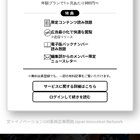
文＝イノベーション100委員会事務局Japan Innovation Network