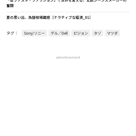
奮闘
夏の思い出、為替相場雑感［ナラティブな経済_01］
タグ：
Sony/ソニー
デル／Dell
ピジョン
タゾ
マツダ
advertisement