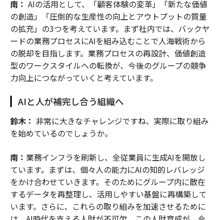
南：
AIの活用として、「顧客体験の変革」「新たな価値
の創造」「圧倒的な生産性の向上とアウトプットの質量
の拡充」の3つを考えています。まず社内では、バックヤ
ードの業務プロセスにAIを組み込むことで人海戦術から
の脱却を目指します。業務プロセスの再設計、価値創造
型のワークスタイルへの転換が、今後のグループの競争
力向上につながっていくと考えています。
AIと人が補完し合う組織へ
鈴木：
非常に大きなチャレンジですね、実際に取り組み
を始めているのでしょうか。
南：
業務インフラを刷新し、全従業員に生成AIを開放し
ています。まずは、個々人の能力にAIの知的レバレッジ
をかけ合わせていきます。そのためにグループ内に散在
するデータを再整理し、活用しやすい基盤に再構築して
います。さらに、これらの取り組みを加速させるために
は、AI時代を支える人財が不可欠。この人財育成が、今