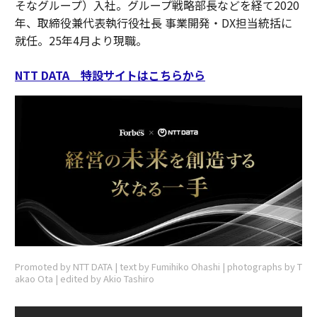
そなグループ）入社。グループ戦略部長などを経て2020
年、取締役兼代表執行役社長 事業開発・DX担当統括に
就任。25年4月より現職。
NTT DATA 特設サイトはこちらから
Promoted by NTT DATA | text by Fumihiko Ohashi | photographs by T
akao Ota | edited by Akio Tashiro