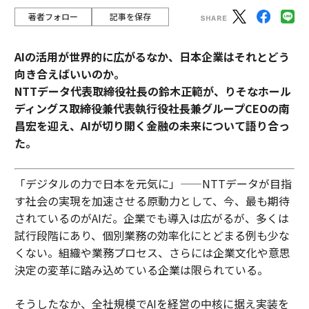
著者フォロー
記事を保存
AIの活用が世界的に広がるなか、日本企業はそれとどう
向き合えばいいのか。
NTTデータ代表取締役社長の鈴木正範が、りそなホール
ディングス取締役兼代表執行役社長兼グループCEOの南
昌宏を迎え、AIが切り開く金融の未来について語り合っ
た。
「デジタルの力で日本を元気に」——NTTデータが目指
す社会の実現を加速させる原動力として、今、最も期待
されているのがAIだ。企業でも導入は広がるが、多くは
試行段階にあり、個別業務の効率化にとどまる例も少な
くない。組織や業務プロセス、さらには企業文化や意思
決定の変革に踏み込めている企業は限られている。
そうしたなか、全社規模でAIを経営の中核に据え実装を