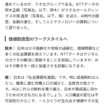
進めているのが、りそなグループである。NTTデータの
鈴木正範（写真左。以下、鈴木）がりそなホールディン
グスの南 昌宏（写真右。以下、南）を迎え、AI時代の経
営、金融の進化、そして人とテクノロジーの調和につい
て語り合った。
価値創造型のワークスタイルへ
鈴木：
日本は少子高齢化や地域の過疎化、環境問題など
多くの社会課題を抱えています。NTTデータはデジタル
の力でその解決に貢献することを目指していますが、AI
はその動きを一段と加速させる武器になります。
南：
日本は「社会課題先進国」です。特に成長制約はふ
たつ。確実に進む労働人口の減少と、生産性の低さで
す。AIはこれらの制約を乗り越え、日本が再成長に向か
うための大きな力になるでしょう。人口構造の変化は不
可逆的だからこそ、一人ひとりが生み出す価値やその生