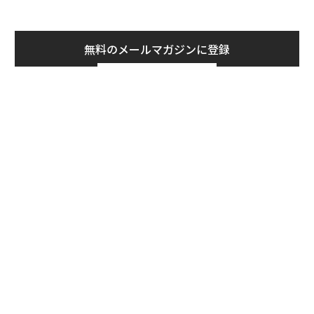
無料のメールマガジンに登録
無料登録
〜
織
う
“
T
シ
グ
「誠実さ」は競争力になるか
“泊まる”を超えて─エスパシ
──WEOYモナコで見た、く
オが描く、新しい日本のラグ
ら寿司の経営哲学
ジュアリー（中編）