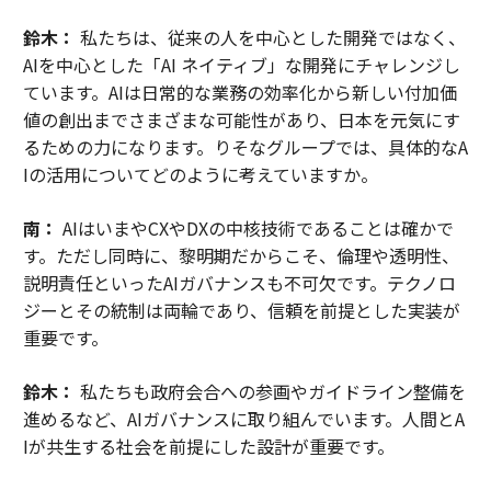
鈴木：
私たちは、従来の人を中心とした開発ではなく、
AIを中心とした「AI ネイティブ」な開発にチャレンジし
ています。AIは日常的な業務の効率化から新しい付加価
値の創出までさまざまな可能性があり、日本を元気にす
るための力になります。りそなグループでは、具体的なA
Iの活用についてどのように考えていますか。
南：
AIはいまやCXやDXの中核技術であることは確かで
す。ただし同時に、黎明期だからこそ、倫理や透明性、
説明責任といったAIガバナンスも不可欠です。テクノロ
ジーとその統制は両輪であり、信頼を前提とした実装が
重要です。
鈴木：
私たちも政府会合への参画やガイドライン整備を
進めるなど、AIガバナンスに取り組んでいます。人間とA
Iが共生する社会を前提にした設計が重要です。