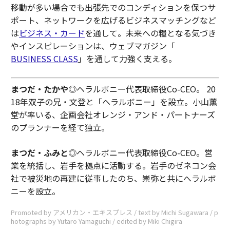
移動が多い場合でも出張先でのコンディションを保つサ
ポート、ネットワークを広げるビジネスマッチングなど
は
ビジネス・カード
を通して。未来への糧となる気づき
やインスピレーションは、ウェブマガジン「
BUSINESS CLASS
」を通して力強く支える。
まつだ・たかや
◎ヘラルボニー代表取締役Co-CEO。 20
18年双子の兄・文登と「ヘラルボニー」を設立。小山薫
堂が率いる、企画会社オレンジ・アンド・パートナーズ
のプランナーを経て独立。
まつだ・ふみと
◎ヘラルボニー代表取締役Co-CEO。営
業を統括し、岩手を拠点に活動する。岩手のゼネコン会
社で被災地の再建に従事したのち、崇弥と共にへラルボ
ニーを設立。
Promoted by アメリカン・エキスプレス / text by Michi Sugawara / p
hotographs by Yutaro Yamaguchi / edited by Miki Chigira