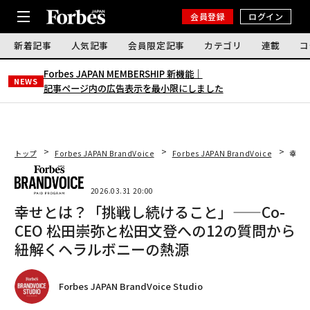
会員登録
ログイン
新着記事
人気記事
会員限定記事
カテゴリ
連載
コ
Forbes JAPAN MEMBERSHIP 新機能｜
NEWS
記事ページ内の広告表示を最小限にしました
トップ
Forbes JAPAN BrandVoice
Forbes JAPAN BrandVoice
幸せ
2026.03.31 20:00
幸せとは？「挑戦し続けること」——Co-
CEO 松田崇弥と松田文登への12の質問から
紐解くヘラルボニーの熱源
Forbes JAPAN BrandVoice Studio