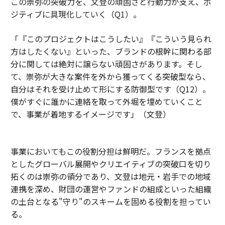
この崇弥の突破力を、文登の頑固さと行動力が支え、ポ
ジティブに具現化していく（Q1）。
「『このプロジェクトはこうしたい』『こういう見られ
方はしたくない』といった、ブランドの根幹に関わる部
分に関しては絶対に譲らない頑固さがあります。そし
て、崇弥が大きな案件を外から獲ってくる突破型なら、
自分はそれを受け止めて形にする防御型です（Q12）。
僕がすぐに誰かに連絡を取って外堀を埋めていくこと
で、事業が着地するイメージです」（文登）
事業においてもこの役割分担は鮮明だ。フランスを拠点
としたグローバル展開やクリエイティブの突破口を切り
拓くのは崇弥の領分であり、文登は地元・岩手での地域
連携を深め、財団の運営やファンドの組成といった組織
の土台となる"守り"のスキームを固める役割を担ってい
る。