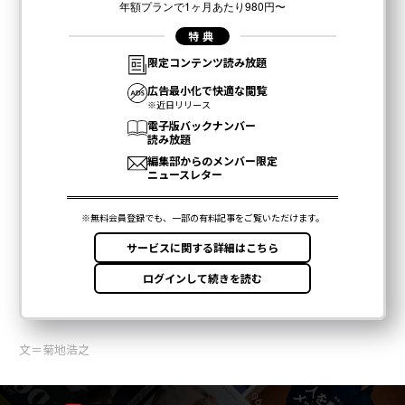
文＝菊地浩之