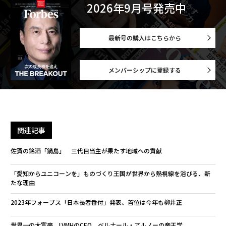
2026年9月号発売中
最新号の購入はこちらから
メンバーシップに登録する
関連記事
佐賀の銘酒「鍋島」 三代目当主が果たす地域への貢献
「愛知からユニコーンを」ものづくり王国が世界から熱視線を浴びる、新
たな理由
2023年フォーブス「日本長者番付」発表、首位は今年も柳井正
世界一の大富豪、LVMHのCEO ベルナール・アルノーの帝王学