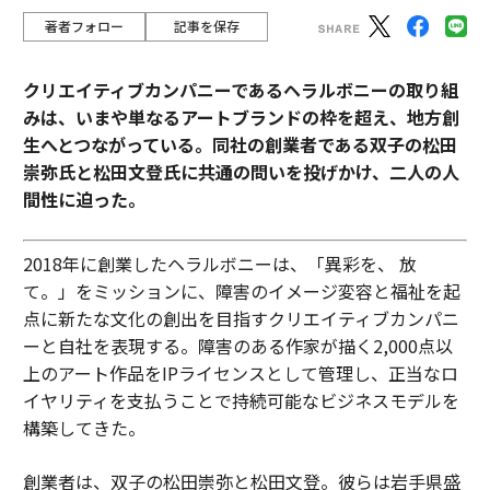
著者フォロー
記事を保存
クリエイティブカンパニーであるヘラルボニーの取り組
みは、いまや単なるアートブランドの枠を超え、地方創
生へとつながっている。同社の創業者である双子の松田
崇弥氏と松田文登氏に共通の問いを投げかけ、二人の人
間性に迫った。
2018年に創業したヘラルボニーは、「異彩を、 放
て。」をミッションに、障害のイメージ変容と福祉を起
点に新たな文化の創出を目指すクリエイティブカンパニ
ーと自社を表現する。障害のある作家が描く2,000点以
上のアート作品をIPライセンスとして管理し、正当なロ
イヤリティを支払うことで持続可能なビジネスモデルを
構築してきた。
創業者は、双子の松田崇弥と松田文登。彼らは岩手県盛