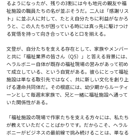
るようになったが、残りの3割には今も地元の親友や福
祉施設の職員たちの名が並ぶそうだ。二人は「感謝リス
ト」に並ぶ人に対して、たとえ自分たちに利益がなかろ
うと、この人たちが困っている時には真っ先に駆けつけ
る覚悟を持って向き合っていると口を揃える。
文登が、自分たちを支える存在として、家族やメンバー
と共に「福祉業界の皆さん（Q5）」と答える背景には、
ヘラルボニー自体が既存の福祉現場の営みがあって初め
て成立している、という自覚がある。彼らにとって福祉
施設は単なる取引先ではなく、共に新しい文化を創り上
げる運命共同体だ。その根底には、幼少期からルーティ
ーンとして毎週末家族で、兄と一緒に福祉施設へ通って
いた関係性がある。
「福祉施設の現場で作家たちを支える方々には、私たち
が教えていただくことばかりです。だからこそ、ヘラル
ボニーがビジネスの最前線で挑み続けることは、単なる