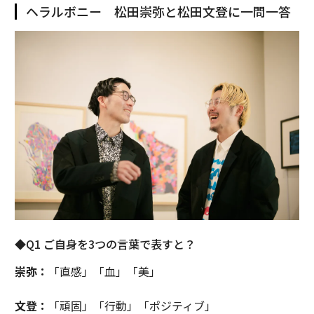
ヘラルボニー 松田崇弥と松田文登に一問一答
◆Q1 ご自身を3つの言葉で表すと？
崇弥：
「直感」「血」「美」
文登：
「頑固」「行動」「ポジティブ」