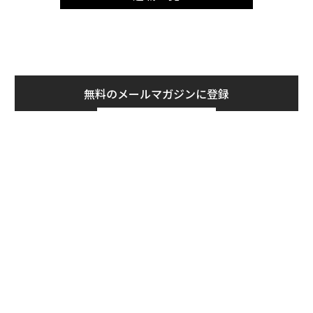
無料のメールマガジンに登録
無料登録
な
術
た
ア
ア
の
た