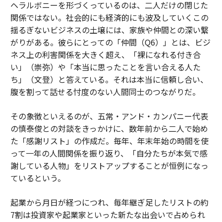
ヘラルボニーを形づくっているのは、二人だけの閉じた
関係ではない。社会的にも経済的にも波及していくこの
揺るぎないビジネスの土壌には、家族や仲間との深い繋
がりがある。彼らにとっての「仲間（Q6）」とは、ビジ
ネス上の利害関係を大きく超え、「裸になれる付き合
い」（崇弥）や「本当に思ったことを言い合える人た
ち」（文登）と答えている。それは本当に信頼し合い、
腹を割って話せる忖度のない人間同士のつながりだ。
その象徴といえるのが、五常・アンド・カンパニー代表
の慎泰俊との対談をきっかけに、数年前から二人で始め
た「感謝リスト」の作成だ。毎年、年末年始の時間を使
って一年の人間関係を振り返り、「自分たちが本気で感
謝している人物」をリストアップすることが恒例になっ
ているという。
起業から月日が経つにつれ、毎年継ぎ足したリストの約
7割は投資家や起業家といった新たな出会いで占められ