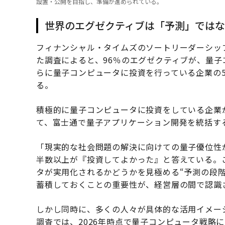
設置・公開を目指し、準備が進められている。
世界のエグゼクティブは「予測」ではな
フィナンシャル・タイムズのソートリーダーシップ部
た調査によると、96％のエグゼクティブが、量
らに量子コンピュータに投資を行っている企業の
る。
積極的に量子コンピュータに投資をしている企業
て、富士通で量子アプリケーション開発を統括す
「現実的な社会問題の解決に向けての量子優位性
半数以上が『投資してよかった』と答えている。
タが実用化されるかどうかを見極める“予測の段
蓄積しておくことの重要性が、経営層の間で認識
しかし同時に、多くの人々が具体的な活用イメー
調査では、2026年時点で量子コンピュータ戦略