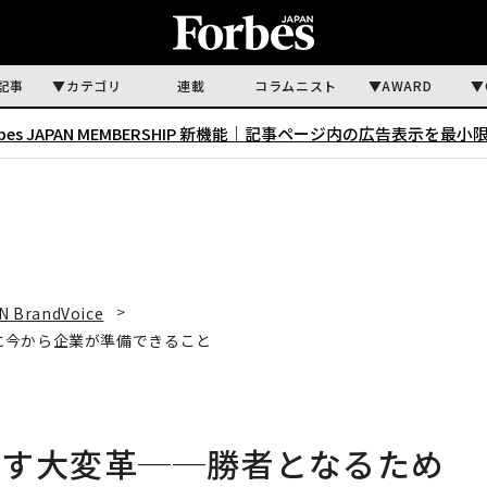
記事
カテゴリ
連載
コラムニスト
AWARD
rbes JAPAN MEMBERSHIP 新機能｜
記事ページ内の広告表示を最小
N BrandVoice
に今から企業が準備できること
らす大変革──勝者となるため