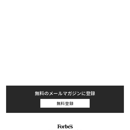
年の金融危機以来最悪の四半期を記録した。
しかし、恐慌は問題の実態よりも大きく広がっている。
市場は、すべてのソフトウェア企業が同じ燃え盛る建物
の中に立っているかのように扱っている。だが実際は違
う。火をつけたマッチを握っている会社もあれば、消火
器を売っている会社もある。そして自社のベンダーがど
ちらのカテゴリーに属するのかを見極めようとするビジ
ネスリーダーにとって、その違いがこれほど重要だった
ことはない。
無料のメールマガジンに登録
無料登録