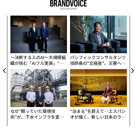
果を
エ
EN
設オ
明
が
“
が
シ
グ
〜決断する人のAI〜大規模組
パシフィックコンサルタンツ
織が挑む「AIフル実装」“使
技師長の"北極星"。災害への
う”企業から“動く”企業へ【N
無力感を乗り越え見つけた、
TTドコモビジネス×PwC】
防災一筋20年の答え
なぜ“眠っていた環境技
“泊まる”を超えて─エスパシ
術”が、下水インフラを変え
オが描く、新しい日本のラグ
たのか──産総研×月島JFE
ジュアリー（中編）
アクアソリューションの10年