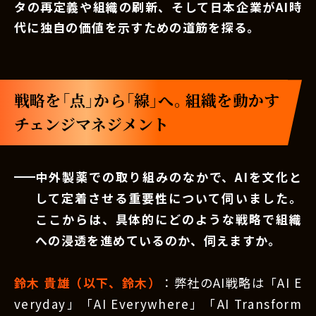
タの再定義や組織の刷新、そして日本企業がAI時
代に独自の価値を示すための道筋を探る。
戦略を「点」から「線」へ。組織を動かす
チェンジマネジメント
中外製薬での取り組みのなかで、AIを文化と
して定着させる重要性について伺いました。
ここからは、具体的にどのような戦略で組織
への浸透を進めているのか、伺えますか。
鈴木 貴雄（以下、鈴木）
：弊社のAI戦略は「AI E
veryday」「AI Everywhere」「AI Transform