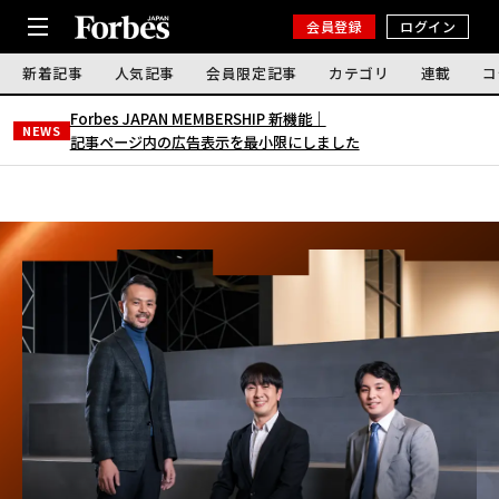
会員登録
ログイン
新着記事
人気記事
会員限定記事
カテゴリ
連載
コ
Forbes JAPAN MEMBERSHIP 新機能｜
NEWS
記事ページ内の広告表示を最小限にしました