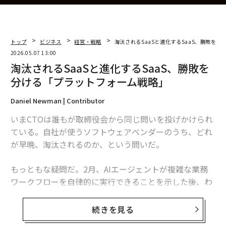
トップ
ビジネス
経営・戦略
淘汰されるSaaSと進化するSaaS、勝敗を
2026.05.07 13:00
淘汰されるSaaSと進化するSaaS、勝敗を
分ける「プラットフォーム戦略」
Daniel Newman | Contributor
いまCTOは誰もが取締役会から同じ問いを投げかけられ
ている。自社が使うソフトウェアベンダーのうち、どれ
が早晩、淘汰されるのか、という問いだ。
もっともな疑問だ。2月、AIエージェントが複雑な業務
ワークフローを自律的に実行できることを示した後、わ
ずか48時間でSaaSの時価総額2850億ドルが蒸発した。
金融メディアはこれを「SaaSpocalypse（SaaSの黙示
続きを見る
録）」と呼び、エンタープライズソフトウェア株は2008