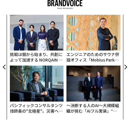
ガーし合った。その後、誤差逆伝播法が登場した...
しかし今、我々は、洗練された注意機構として、トーク
果を
内
EN
グ
ンに対して「自己注意」と呼ばれるものを行い、非線形
明
実
的な方法でそれらをマッピングするTransformerを持っ
〜
全
ている。これから説明しよう。
金
個
ェ
トークンスキーム
挑戦は個から始まり、共創に
エンジニアのためのサウナ併
よって加速する NORQAIN JA
設オフィス「Mobius Park」
時には、具体例に勝るものはない。
PAN 特別座談会
がオープン──タマディック
が健康経営を徹底する理由
ここでの基本的な考え方は、Transformerが各トークン
に対して3つの項目を取るということだ。クエリ、キ
ー、バリュー（Q、K、V）である。そして、セット内の
他のトークンの関連性を集計する。
パシフィックコンサルタンツ
〜決断する人のAI〜大規模組
技師長の"北極星"。災害への
織が挑む「AIフル実装」“使
この文学的なテキストを例に取ろう。
無力感を乗り越え見つけた、
う”企業から“動く”企業へ【N
防災一筋20年の答え
TTドコモビジネス×PwC】
「夕暮れ時、図書館の窓は鏡に変わり、外の街灯は浮か