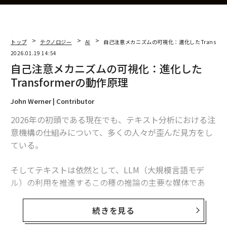
トップ
テクノロジー
AI
自己注意メカニズムの可視化：進化したTransfor
2026.01.19 14:54
自己注意メカニズムの可視化：進化した
Transformerの動作原理
John Werner | Contributor
2026年の初頭である現在でも、テキスト分析における注
意機構の仕組みについて、多くの人々が歪んだ見方をし
ている。
そしてテキストは依然として、LLM（大規模言語モデ
ル）の利用を推進するこの種の推論の主要な媒体であ
る。GPTに詩を書かせることから、特定のトピックやテ
ーマに関する質問にモデルに答えさせることまで、さま
続きを見る
ざまな用途がある。インターフェースがマルチモーダル