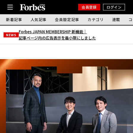
会員登録
ログイン
新着記事
人気記事
会員限定記事
カテゴリ
連載
コ
Forbes JAPAN MEMBERSHIP 新機能｜
NEWS
記事ページ内の広告表示を最小限にしました