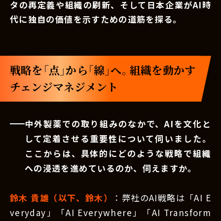
タの再定義や組織の刷新、そして日本企業がAI時
代に独自の価値を示すための道筋を探る。
戦略を「点」から「線」へ。組織を動かす
チェンジマネジメント
中外製薬での取り組みのなかで、AIを文化と
して定着させる重要性について伺いました。
ここからは、具体的にどのような戦略で組織
への浸透を進めているのか、伺えますか。
鈴木 貴雄（以下、鈴木）
：弊社のAI戦略は「AI E
veryday」「AI Everywhere」「AI Transform