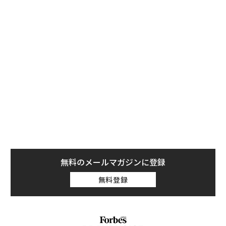
である場合でも、推論はしばしば自然言語処理（NLP）
に落とし込まれる。これは、我々がこの分野で非常に進
化したモデルを持っているためでもある。そして、それ
こそが私が話したいことだ。テキストベースの注意機構
がどのように機能するかについてである。
まず、初歩的な見方として、今日のTransformerは単に
「次の単語」や「次のトークン」の検索を行うだけだと
いうものがある。例えば、「Hello」から「Hello ther
e」などを見ていくというものだ。これは従来のシステ
ムをある程度説明していたかもしれないが、新しいメカ
ニズムがトークン化する膨大な数のトークンをどのよう
に扱うかを説明することはできない。
無料のメールマガジンに登録
無料登録
従来の機械学習や「AI/ML」では、各デジタルニューロ
ンは一連の重み付けされた入力と、結果を生成するコア
の「活性化関数」を持っていた。そして、これらの小さ
なビットすべてが、層状に、興味深い方法で互いにトリ