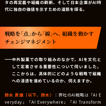
タの再定義や組織の刷新、そして日本企業がAI時
代に独自の価値を示すための道筋を探る。
戦略を「点」から「線」へ。組織を動かす
チェンジマネジメント
中外製薬での取り組みのなかで、AIを文化と
して定着させる重要性について伺いました。
ここからは、具体的にどのような戦略で組織
への浸透を進めているのか、伺えますか。
鈴木 貴雄（以下、鈴木）
：弊社のAI戦略は「AI E
veryday」「AI Everywhere」「AI Transform