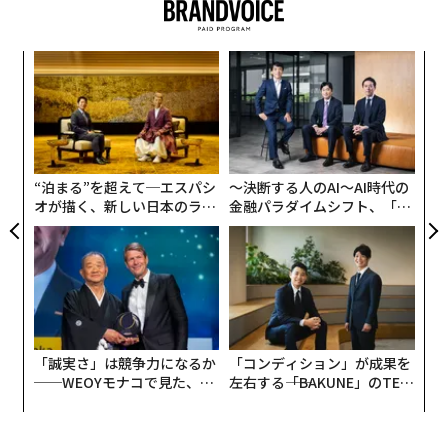
“
シ
グ
目
の
ン
“泊まる”を超えて─エスパシ
〜決断する人のAI〜AI時代の
オが描く、新しい日本のラグ
金融パラダイムシフト、「超
ジュアリー（中編）
個別化」の核心 【MUFG×ウ
ェルスナビ×PwC】
「誠実さ」は競争力になるか
「コンディション」が成果を
──WEOYモナコで見た、く
左右する――「BAKUNE」のTEN
ら寿司の経営哲学
TIALが支える「挑戦者の明
日」