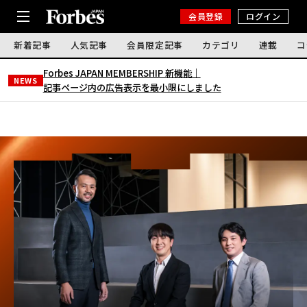
会員登録
ログイン
新着記事
人気記事
会員限定記事
カテゴリ
連載
コ
Forbes JAPAN MEMBERSHIP 新機能｜
NEWS
記事ページ内の広告表示を最小限にしました