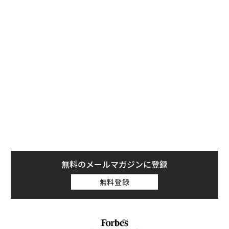
「Fox」が配信する試合結果などのプッシュ通知を受け
取ることができる。通知はiPhoneのロック画面上に表示
され、スワイプかタップをしてリンクを開き、記事や動
画を閲覧できる。
「人々にとって、ノーティフィケーションは世の中の出
来事を知る主要な手段になりつつあります」とフェイス
ブックでプロダクトマネージャーを務めるJulian Gutma
nはブログで発表した。「このアプリは、皆さんが知り
たい情報を、お気に入りのニュース提供元からタイムリ
ーに届けてくれます」
無料のメールマガジンに登録
無料登録