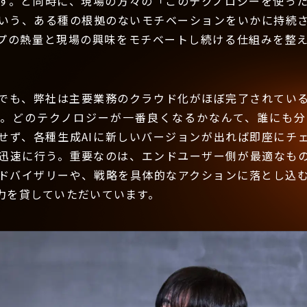
す。と同時に、現場の方々の「このテクノロジーを使っ
いう、ある種の根拠のないモチベーションをいかに持続
プの熱量と現場の興味をモチベートし続ける仕組みを整
でも、弊社は主要業務のクラウド化がほぼ完了されている
す。どのテクノロジーが一番良くなるかなんて、誰にも分
せず、各種生成AIに新しいバージョンが出れば即座にチ
迅速に行う。重要なのは、エンドユーザー側が最適なも
ドバイザリーや、戦略を具体的なアクションに落とし込
力を貸していただいています。