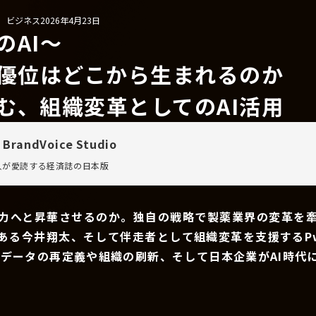
/ ビジネス
2026年4月23日
のAI〜
争優位はどこから生まれるのか
む、組織変革としてのAI活用
 BrandVoice Studio
万人が愛読する
経済誌の日本版
争力へと昇華させるのか。独自の戦略で製薬業界の変革を
である今井翔太、そして伴走者として組織変革を支援するP
、データの再定義や組織の刷新、そして日本企業がAI時代