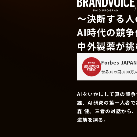
〜決断する人
AI時代の競
中外製薬が挑
Forbes JAPAN
世界38カ国､800
AIをいかにして真の競
雄、AI研究の第一人者
森 健。三者の対話から
道筋を探る。