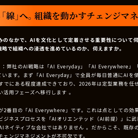
ら「線」へ。組織を動かすチェンジマ
みのなかで、AIを文化として定着させる重要性について
戦略で組織への浸透を進めているのか、伺えますか。
）
：弊社のAI戦略は「AI Everyday」「AI Everywhere」「A
います。まず「AI Everyday」で全員が毎日普通にAI
すでにある程度達成できており、2026年は定型業務を任せ
い活用フェーズへ移行します 。
2番目の「AI Everywhere」です。これは点としての
ビジネスプロセスを「AIオリエンテッド（AI前提）」に武
はAIネイティブな会社ではありません 。だからこそ、既存
チェンジマネジメントが不可欠です。