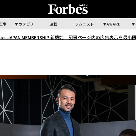
記事
カテゴリ
連載
コラムニスト
AWARD
rbes JAPAN MEMBERSHIP 新機能｜
記事ページ内の広告表示を最小