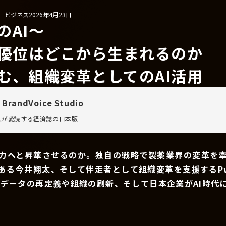
/ ビジネス
2026年4月23日
のAI〜
争優位はどこから生まれるのか
む、組織変革としてのAI活用
 BrandVoice Studio
万人が愛読する
経済誌の日本版
争力へと昇華させるのか。独自の戦略で製薬業界の変革を
である今井翔太、そして伴走者として組織変革を支援するP
、データの再定義や組織の刷新、そして日本企業がAI時代