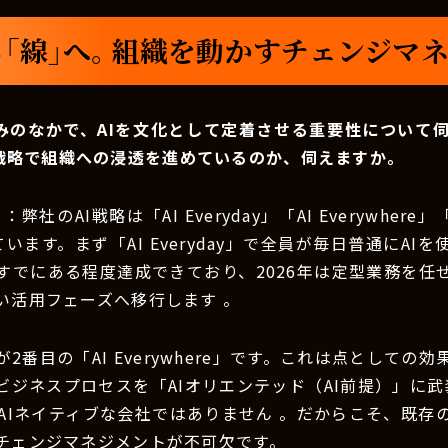
ら「線」へ。組織を動かすチェンジマ
みのなかで、AIを文化として定着させる重要性について
戦略で組織への浸透を進めているのか、伺えますか。
）
：弊社のAI戦略は「AI Everyday」「AI Everywhere」「A
います。まず「AI Everyday」で全員が毎日普通にAI
すでにある程度達成できており、2026年は定型業務を任せ
い活用フェーズへ移行します 。
2番目の「AI Everywhere」です。これは点としての
ビジネスプロセスを「AIオリエンテッド（AI前提）」に武
はAIネイティブな会社ではありません 。だからこそ、既存
チェンジマネジメントが不可欠です。