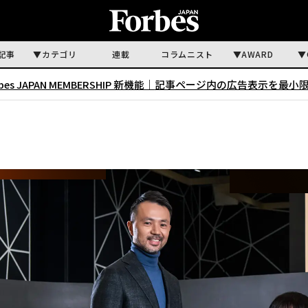
記事
カテゴリ
連載
コラムニスト
AWARD
rbes JAPAN MEMBERSHIP 新機能｜
記事ページ内の広告表示を最小