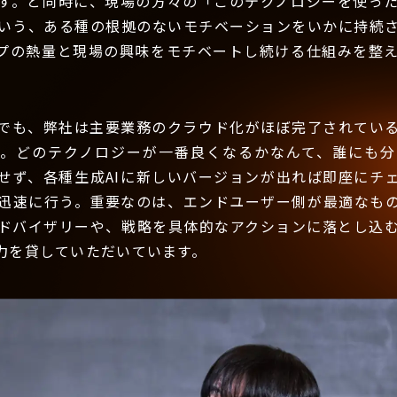
す。と同時に、現場の方々の「このテクノロジーを使っ
いう、ある種の根拠のないモチベーションをいかに持続
プの熱量と現場の興味をモチベートし続ける仕組みを整
でも、弊社は主要業務のクラウド化がほぼ完了されている
す。どのテクノロジーが一番良くなるかなんて、誰にも分
せず、各種生成AIに新しいバージョンが出れば即座にチ
迅速に行う。重要なのは、エンドユーザー側が最適なも
ドバイザリーや、戦略を具体的なアクションに落とし込
力を貸していただいています。