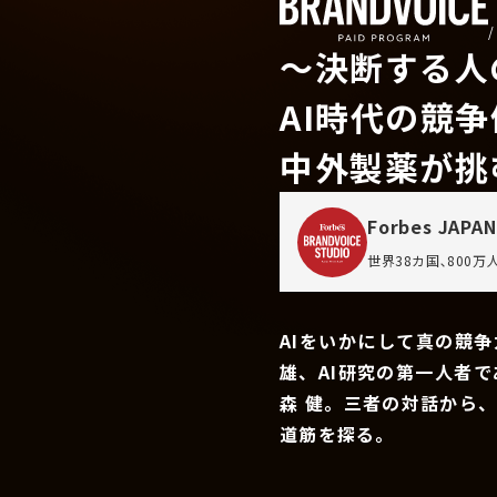
〜決断する人
AI時代の競
中外製薬が挑
Forbes JAPAN
世界38カ国､800
AIをいかにして真の競
雄、AI研究の第一人者
森 健。三者の対話から
道筋を探る。