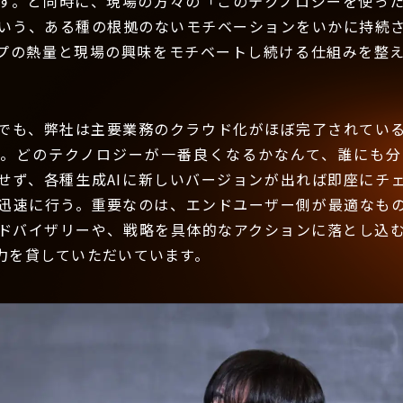
す。と同時に、現場の方々の「このテクノロジーを使っ
いう、ある種の根拠のないモチベーションをいかに持続
プの熱量と現場の興味をモチベートし続ける仕組みを整
でも、弊社は主要業務のクラウド化がほぼ完了されている
す。どのテクノロジーが一番良くなるかなんて、誰にも分
せず、各種生成AIに新しいバージョンが出れば即座にチ
迅速に行う。重要なのは、エンドユーザー側が最適なも
ドバイザリーや、戦略を具体的なアクションに落とし込
力を貸していただいています。