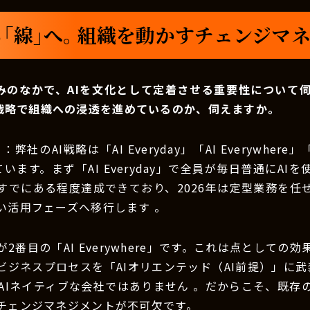
ら「線」へ。組織を動かすチェンジマ
みのなかで、AIを文化として定着させる重要性について
戦略で組織への浸透を進めているのか、伺えますか。
）
：弊社のAI戦略は「AI Everyday」「AI Everywhere」「A
います。まず「AI Everyday」で全員が毎日普通にAI
すでにある程度達成できており、2026年は定型業務を任せ
い活用フェーズへ移行します 。
2番目の「AI Everywhere」です。これは点としての
ビジネスプロセスを「AIオリエンテッド（AI前提）」に武
はAIネイティブな会社ではありません 。だからこそ、既存
チェンジマネジメントが不可欠です。