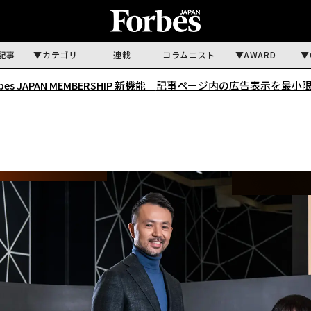
記事
カテゴリ
連載
コラムニスト
AWARD
rbes JAPAN MEMBERSHIP 新機能｜
記事ページ内の広告表示を最小