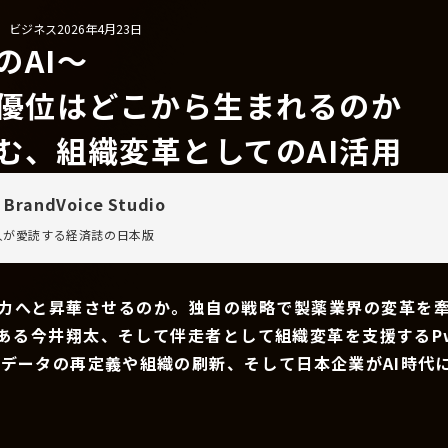
/ ビジネス
2026年4月23日
のAI〜
争優位はどこから生まれるのか
む、組織変革としてのAI活用
 BrandVoice Studio
万人が愛読する
経済誌の日本版
争力へと昇華させるのか。独自の戦略で製薬業界の変革を
である今井翔太、そして伴走者として組織変革を支援するP
、データの再定義や組織の刷新、そして日本企業がAI時代