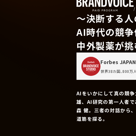
〜決断する人
AI時代の競
中外製薬が挑
Forbes JAPAN
世界38カ国､800
AIをいかにして真の競
雄、AI研究の第一人者
森 健。三者の対話から
道筋を探る。