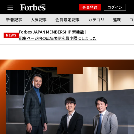
会員登録
ログイン
新着記事
人気記事
会員限定記事
カテゴリ
連載
コ
Forbes JAPAN MEMBERSHIP 新機能｜
NEWS
記事ページ内の広告表示を最小限にしました