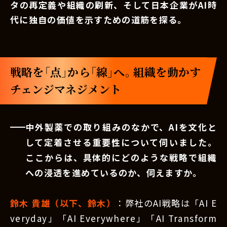
タの再定義や組織の刷新、そして日本企業がAI時
代に独自の価値を示すための道筋を探る。
戦略を「点」から「線」へ。組織を動かす
チェンジマネジメント
中外製薬での取り組みのなかで、AIを文化と
して定着させる重要性について伺いました。
ここからは、具体的にどのような戦略で組織
への浸透を進めているのか、伺えますか。
鈴木 貴雄（以下、鈴木）
：弊社のAI戦略は「AI E
veryday」「AI Everywhere」「AI Transform