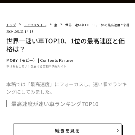
トップ
ライフスタイル
車
世界一速い車TOP10、1位の最高速度と価格は
2024.05.31 14:15
世界一速い車TOP10、1位の最高速度と価
格は？
MOBY（モビー） | Contents Partner
車はおもしろい！を届ける自動車情報サイト
本稿では「最高速度」にフォーカスし、速い順でランキ
ングにしてみました。
最高速度が速い車ランキングTOP10
速い車はどれかと考える時に、真っ先に思い浮かぶのは
続きを見る
最高速度でしょう。0-100km/h加速よりも馴染みがある