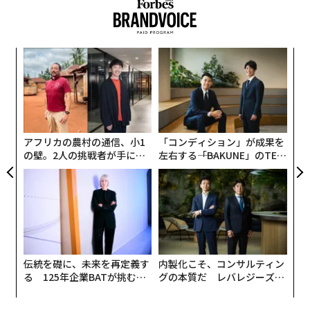
独特な見た目にメルセデス AMGの強心臓を与えられたパ
ガーニ ウアイラ、街中で見かける確率はとても少ないか
パ
と思いますが、そのルックスは1度見ると忘れられない
技
ような魅力がある1台と言えます。
無
“
防
シ
パガーニ ウアイラのスペック
グ
アフリカの農村の通信、小1
「コンディション」が成果を
の壁。2人の挑戦者が手にし
左右する――「BAKUNE」のTEN
全長
：4605mm
た「次なる武器」
TIALが支える「挑戦者の明
全幅
：2036mm
日」
全高
：1169mm
エンジン
：6.0L V型12気筒 ツインターボ
最高出力
：730PS / 5000rpm
最大トルク
：1000N・m/3500rpm
税込価格
：約1億5000万円
伝統を礎に、未来を再定義す
内製化こそ、コンサルティン
る 125年企業BATが挑むス
グの本質だ レバレジーズが
モークレスな未来
実践する、次世代ファームの
全貌