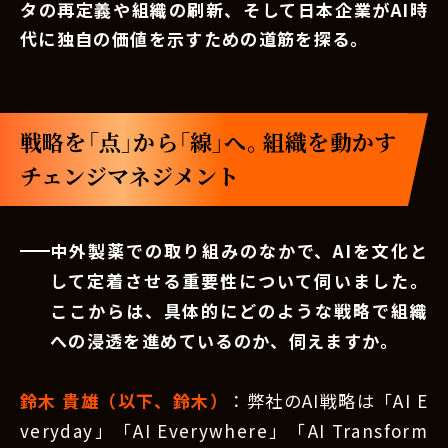
タの再定義や組織の刷新、そして日本企業がAI時
代に独自の価値を示すための道筋を探る。
戦略を「点」から「線」へ。組織を動かす
チェンジマネジメント
中外製薬での取り組みのなかで、AIを文化と
して定着させる重要性について伺いました。
ここからは、具体的にどのような戦略で組織
への浸透を進めているのか、伺えますか。
鈴木 貴雄（以下、鈴木）
：弊社のAI戦略は「AI E
veryday」「AI Everywhere」「AI Transform