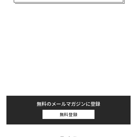
かもしれません。
こちらも聞き馴染みのあるメーカーの車種を中心に紹介
していきます。
【第10位】パガーニ ウアイラ
第10位にランクインしたのは、イタリアのスーパーカー
メーカー『パガーニ・オートモービル』が製造、販売し
ているスーパーカー『ウアイラ』です。同社が1999年に
発表した『ゾンダ』の後継モデルで、エンジンにはメル
セデスAMG製のV型12気筒エンジンが搭載され、最高速
度は約370km を記録しています。
無料のメールマガジンに登録
パガーニ社の特徴として、少量生産の特徴を生かしたワ
ンオフモデルが多数存在することが挙げられます。こち
無料登録
らのウアイラにも複数台のワンオフモデルが存在し、イ
ンテリアやエクステリアに特別な意匠が与えられていま
す。