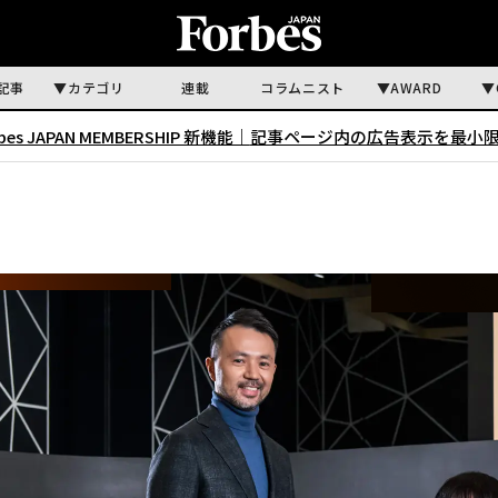
記事
カテゴリ
連載
コラムニスト
AWARD
rbes JAPAN MEMBERSHIP 新機能｜
記事ページ内の広告表示を最小