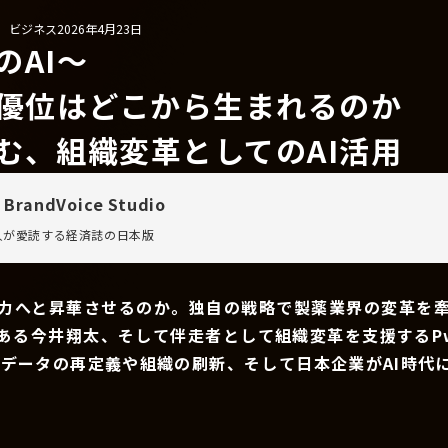
/ ビジネス
2026年4月23日
のAI〜
争優位はどこから生まれるのか
む、組織変革としてのAI活用
 BrandVoice Studio
万人が愛読する
経済誌の日本版
争力へと昇華させるのか。独自の戦略で製薬業界の変革を
である今井翔太、そして伴走者として組織変革を支援するP
、データの再定義や組織の刷新、そして日本企業がAI時代