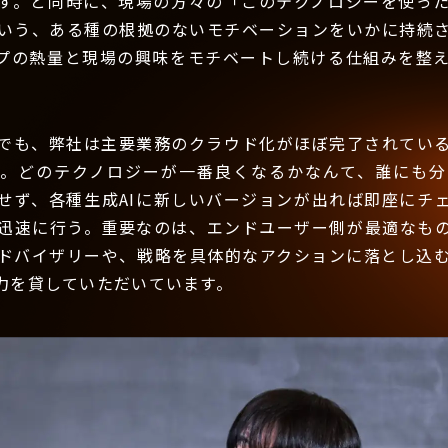
す。と同時に、現場の方々の「このテクノロジーを使っ
いう、ある種の根拠のないモチベーションをいかに持続
プの熱量と現場の興味をモチベートし続ける仕組みを整
でも、弊社は主要業務のクラウド化がほぼ完了されている
す。どのテクノロジーが一番良くなるかなんて、誰にも分
せず、各種生成AIに新しいバージョンが出れば即座にチ
迅速に行う。重要なのは、エンドユーザー側が最適なも
ドバイザリーや、戦略を具体的なアクションに落とし込
力を貸していただいています。