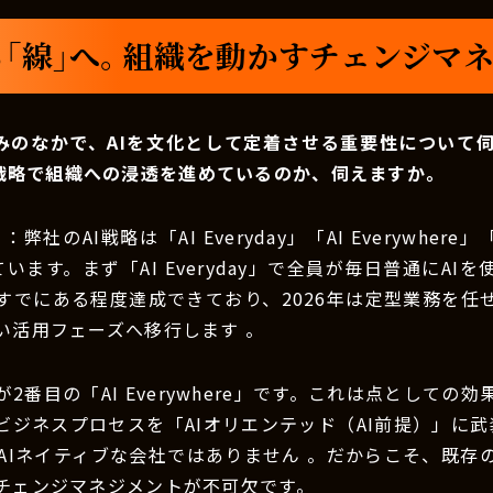
ら「線」へ。組織を動かすチェンジマ
みのなかで、AIを文化として定着させる重要性について
戦略で組織への浸透を進めているのか、伺えますか。
）
：弊社のAI戦略は「AI Everyday」「AI Everywhere」「A
います。まず「AI Everyday」で全員が毎日普通にAI
すでにある程度達成できており、2026年は定型業務を任せ
い活用フェーズへ移行します 。
2番目の「AI Everywhere」です。これは点としての
ビジネスプロセスを「AIオリエンテッド（AI前提）」に武
はAIネイティブな会社ではありません 。だからこそ、既存
チェンジマネジメントが不可欠です。