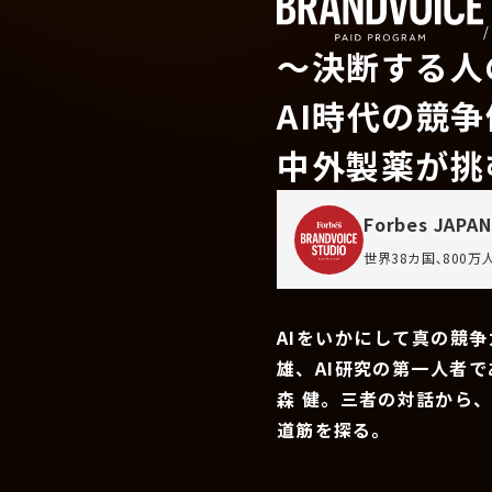
〜決断する人
AI時代の競
中外製薬が挑
Forbes JAPAN
世界38カ国､800
AIをいかにして真の競
雄、AI研究の第一人者
森 健。三者の対話から
道筋を探る。