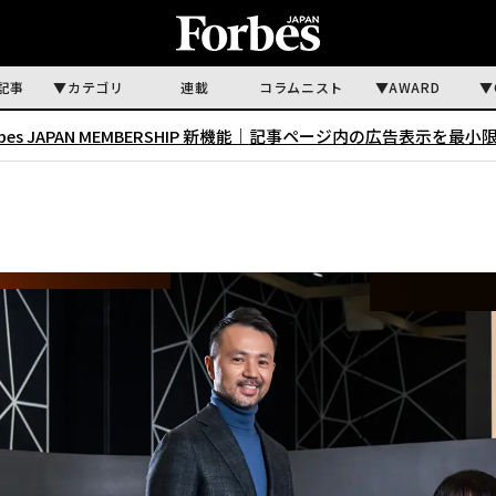
記事
カテゴリ
連載
コラムニスト
AWARD
rbes JAPAN MEMBERSHIP 新機能｜
記事ページ内の広告表示を最小