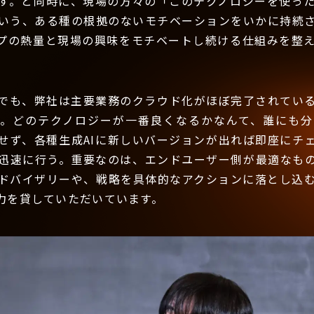
す。と同時に、現場の方々の「このテクノロジーを使っ
いう、ある種の根拠のないモチベーションをいかに持続
プの熱量と現場の興味をモチベートし続ける仕組みを整
でも、弊社は主要業務のクラウド化がほぼ完了されている
す。どのテクノロジーが一番良くなるかなんて、誰にも分
せず、各種生成AIに新しいバージョンが出れば即座にチ
迅速に行う。重要なのは、エンドユーザー側が最適なも
ドバイザリーや、戦略を具体的なアクションに落とし込
力を貸していただいています。