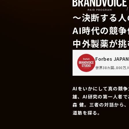
〜決断する人
AI時代の競
中外製薬が挑
Forbes JAPAN
世界38カ国､800
AIをいかにして真の競
雄、AI研究の第一人者
森 健。三者の対話から
道筋を探る。