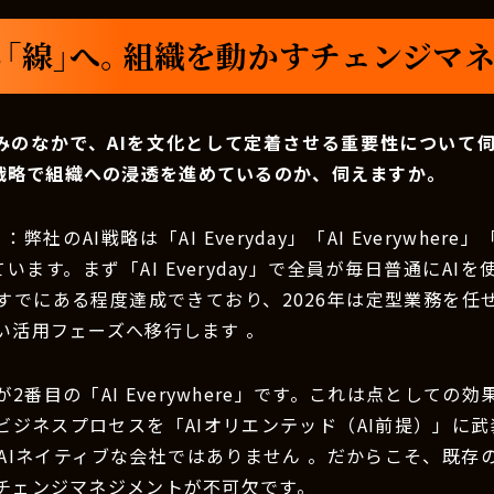
ら「線」へ。組織を動かすチェンジマ
みのなかで、AIを文化として定着させる重要性について
戦略で組織への浸透を進めているのか、伺えますか。
）
：弊社のAI戦略は「AI Everyday」「AI Everywhere」「A
います。まず「AI Everyday」で全員が毎日普通にAI
すでにある程度達成できており、2026年は定型業務を任せ
い活用フェーズへ移行します 。
2番目の「AI Everywhere」です。これは点としての
ビジネスプロセスを「AIオリエンテッド（AI前提）」に武
はAIネイティブな会社ではありません 。だからこそ、既存
チェンジマネジメントが不可欠です。