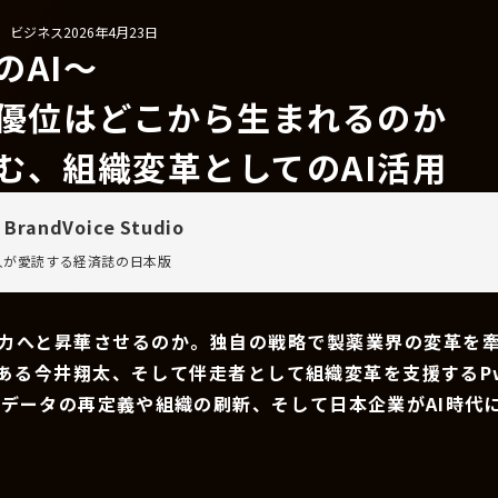
/ ビジネス
2026年4月23日
のAI〜
争優位はどこから生まれるのか
む、組織変革としてのAI活用
 BrandVoice Studio
万人が愛読する
経済誌の日本版
争力へと昇華させるのか。独自の戦略で製薬業界の変革を
である今井翔太、そして伴走者として組織変革を支援するP
、データの再定義や組織の刷新、そして日本企業がAI時代