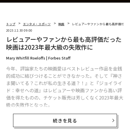
トップ
エンタメ・スポーツ
映画
レビュアーやファンから最も高評価だった
2023.12.30 09:00
レビュアーやファンから最も高評価だった
映画は2023年最大級の失敗作に
Mary Whitfill Roeloffs | Forbes Staff
今年、評論家たちの映画愛はベストレビュー作品を金銭
的成功に結びつけることができなかった。そして『神さ
ま聞いてる？これが私の生きる道？！』と『ジョイライ
ド：幸せへの道』はレビュアーや映画ファンから高い評
価を得たものの、チケット販売は芳しくなく2023年最大
級の失敗作となった。
万人に愛された作家であるジュディ・ブルームが1970年
続きを見る
に出版した小説をベースにした映画『神さま聞いてる？