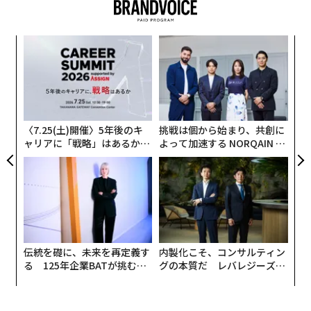
年後
パ
サイ
技
無
「
防
─
ら
〈7.25(土)開催〉5年後のキ
挑戦は個から始まり、共創に
ャリアに「戦略」はあるか。
よって加速する NORQAIN JA
トップエグゼクティブのキャ
PAN 特別座談会
リアに触れる1日│CAREER S
UMMIT 2026
伝統を礎に、未来を再定義す
内製化こそ、コンサルティン
る 125年企業BATが挑むス
グの本質だ レバレジーズが
モークレスな未来
実践する、次世代ファームの
全貌