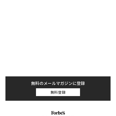
これが私の生きる道？！』（日本では2024年2月21日デ
ジタル配信予定）は、今年4月に3343の米国の劇場で公
開されたが、興行収入はわずか2030万ドル（約29億円）
だった。しかし評論家や映画ファンは主演レイチェル・
マクアダムスの演技を激賞し、映画レビューサイト
Rotten Tomatoes
では、評論家スコア99％、観客スコア
95％という高い数字を記録していている。
ソフィア・コッポラ監督がプレスリー夫妻を描いた、イ
リー・スピーニーとジェイコブ・エロルディ主演の『プ
リシラ』（2024年4月日本公開予定）も、82％という
評論家スコア
を観客動員につなげることができず、2300
館以上で公開されたが売上はわずか2070億ドルだった。
無料のメールマガジンに登録
無料登録