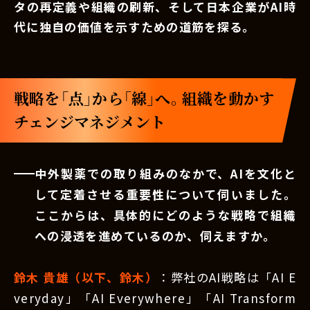
タの再定義や組織の刷新、そして日本企業がAI時
代に独自の価値を示すための道筋を探る。
戦略を「点」から「線」へ。組織を動かす
チェンジマネジメント
中外製薬での取り組みのなかで、AIを文化と
して定着させる重要性について伺いました。
ここからは、具体的にどのような戦略で組織
への浸透を進めているのか、伺えますか。
鈴木 貴雄（以下、鈴木）
：弊社のAI戦略は「AI E
veryday」「AI Everywhere」「AI Transform