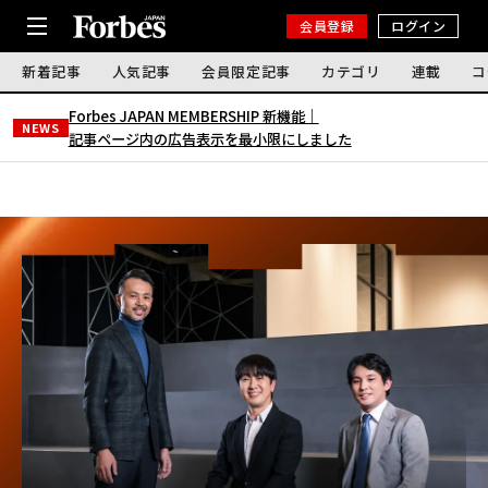
会員登録
ログイン
新着記事
人気記事
会員限定記事
カテゴリ
連載
コ
Forbes JAPAN MEMBERSHIP 新機能｜
NEWS
記事ページ内の広告表示を最小限にしました