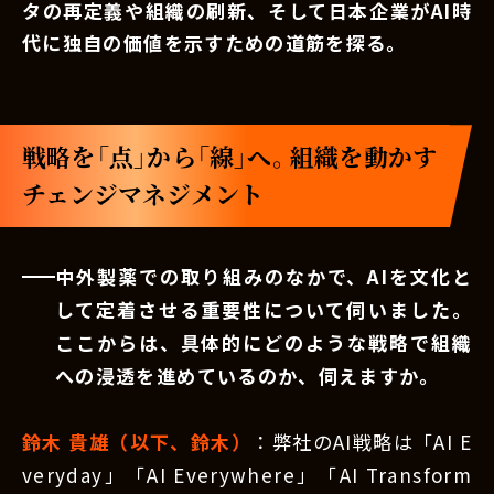
タの再定義や組織の刷新、そして日本企業がAI時
代に独自の価値を示すための道筋を探る。
戦略を「点」から「線」へ。組織を動かす
チェンジマネジメント
中外製薬での取り組みのなかで、AIを文化と
して定着させる重要性について伺いました。
ここからは、具体的にどのような戦略で組織
への浸透を進めているのか、伺えますか。
鈴木 貴雄（以下、鈴木）
：弊社のAI戦略は「AI E
veryday」「AI Everywhere」「AI Transform