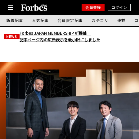
会員登録
ログイン
新着記事
人気記事
会員限定記事
カテゴリ
連載
コ
Forbes JAPAN MEMBERSHIP 新機能｜
NEWS
記事ページ内の広告表示を最小限にしました