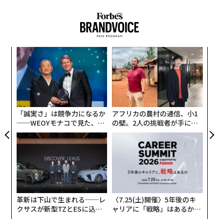
創に
内
 JA
グ
実
なく
〜
全
Ja
織
er」
う
T
「誠実さ」は競争力になるか
アフリカの農村の通信、小1
──WEOYモナコで見た、く
の壁。2人の挑戦者が手にし
ら寿司の経営哲学
た「次なる武器」
「私のクリエイティブ アトリエで作られる唯一無二のフ
レグランスをお客様に纏っていただければと考えた。私
にとって、このメイド･トゥ･オーダー サービス『オート
革新は下山で生まれる──レ
〈7.25(土)開催〉5年後のキ
パフューマリー』は、メゾンの本質を象徴する。なぜな
クサスが新型TZとESに込め
ャリアに「戦略」はあるか。
た「DISCOVER」の哲学
トップエグゼクティブのキャ