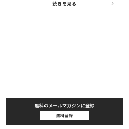
続きを見る
すべてのはじまりは、香水や皮革製品の産業が古くから
栄えた南仏グラースに佇む、ジャック･キャヴァリエ=ベ
ルトリュードのクリエイティブ アトリエ「レ･フォンテ
ーヌ･パルフュメ」。 ──2012年以来、メゾンのため
に至高のフレグランスが調香されてきた場所だ。そして
今、ジャックは、1854年の創業からルイ･ヴィトンのDN
Aに深く根差してきたスペシャルオーダーの伝統に倣
い、顧客の要望に応じてパーソナライズした唯一無二の
フレグランスを生み出すために、メイド·トゥ·オーダー
サービスのアトリエを開設する。
無料のメールマガジンに登録
無料登録