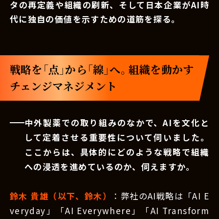
タの再定義や組織の刷新、そして日本企業がAI時
代に独自の価値を示すための道筋を探る。
戦略を「点」から「線」へ。組織を動かす
チェンジマネジメント
中外製薬での取り組みのなかで、AIを文化と
して定着させる重要性について伺いました。
ここからは、具体的にどのような戦略で組織
への浸透を進めているのか、伺えますか。
鈴木 貴雄（以下、鈴木）
：弊社のAI戦略は「AI E
veryday」「AI Everywhere」「AI Transform