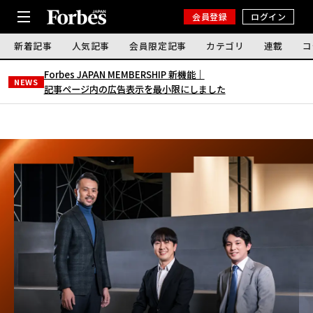
会員登録
ログイン
新着記事
人気記事
会員限定記事
カテゴリ
連載
コ
Forbes JAPAN MEMBERSHIP 新機能｜
NEWS
記事ページ内の広告表示を最小限にしました